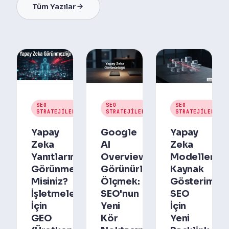
Tüm Yazılar
30
30
3
SEO
SEO
SEO
Temmuz
Temmuz
T
STRATEJILERI
STRATEJILERI
STRATEJILERI
2026
2026
2
Yapay
Google
Yapay
Zeka
AI
Zeka
Yanıtlarında
Overviews
Modellerin
Görünmez
Görünürlüğünü
Kaynak
Misiniz?
Ölçmek:
Gösterimi:
İşletmeler
SEO'nun
SEO
İçin
Yeni
İçin
GEO
Kör
Yeni