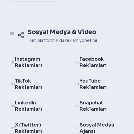
Sosyal Medya & Video
02
Tüm platformlarda reklam yönetimi
Instagram
Facebook
01
02
Reklamları
Reklamları
TikTok
YouTube
03
04
Reklamları
Reklamları
LinkedIn
Snapchat
05
06
Reklamları
Reklamları
X (Twitter)
Sosyal Medya
07
08
Reklamları
Ajansı