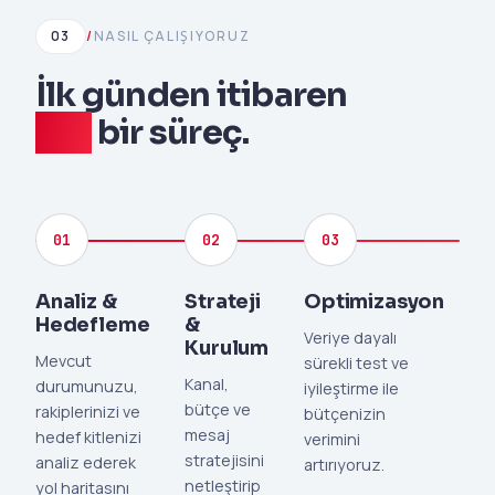
03
/
NASIL ÇALIŞIYORUZ
İlk günden itibaren
net
bir süreç.
01
02
03
Analiz &
Strateji
Optimizasyon
Hedefleme
&
Veriye dayalı
Kurulum
Mevcut
sürekli test ve
Kanal,
durumunuzu,
iyileştirme ile
bütçe ve
rakiplerinizi ve
bütçenizin
mesaj
hedef kitlenizi
verimini
stratejisini
analiz ederek
artırıyoruz.
netleştirip
yol haritasını