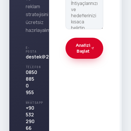
reklam
stratejisini
ücretsiz
hazırlayalım.
Analizi
E-
Başlat
POSTA
destek@212medya.com.tr
TELEFON
0850
885
0
955
WHATSAPP
+90
532
290
66