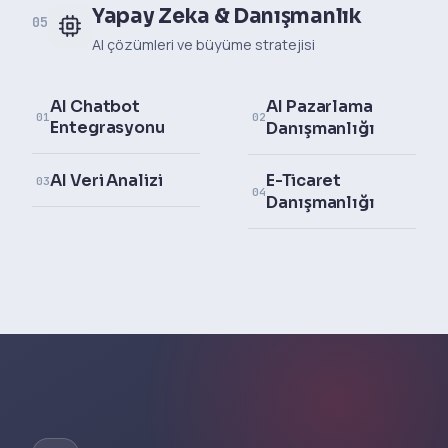
Yapay Zeka & Danışmanlık
05
AI çözümleri ve büyüme stratejisi
AI Chatbot
AI Pazarlama
01
02
Entegrasyonu
Danışmanlığı
AI Veri Analizi
E-Ticaret
03
04
Danışmanlığı