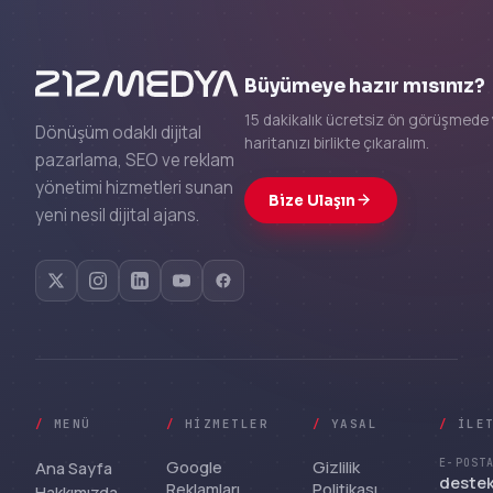
Büyümeye hazır mısınız?
15 dakikalık ücretsiz ön görüşmede 
Dönüşüm odaklı dijital
haritanızı birlikte çıkaralım.
pazarlama, SEO ve reklam
yönetimi hizmetleri sunan
Bize Ulaşın
yeni nesil dijital ajans.
/
MENÜ
/
HIZMETLER
/
YASAL
/
İLE
Google
Gizlilik
E-POST
Ana Sayfa
deste
Reklamları
Politikası
Hakkımızda