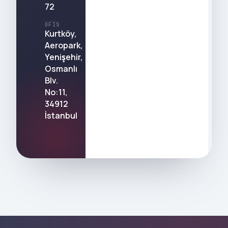
72
OFIS
Kurtköy,
Aeropark,
Yenişehir,
Osmanlı
Blv.
No:11,
34912
İstanbul