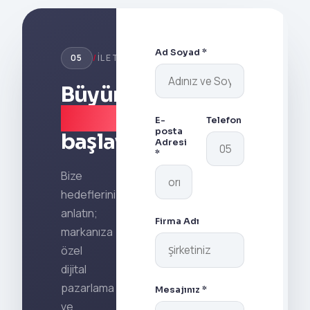
stratejilerini
otoritenizi
artırmanın
nasıl
yükseltin.
yol
kuracağınızı
haritası.
öğrenin.
Ad Soyad *
05
/
İLETIŞIM
Büyümeye
bugün
E-
Telefon
posta
başlayın.
Adresi
*
Bize
hedeflerinizi
anlatın;
Firma Adı
markanıza
özel
dijital
pazarlama
Mesajınız *
ve