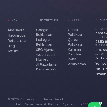
/
MENÜ
/
HIZMETLER
/
YASAL
/
İLE
Google
Gizlilik
E-POST
Ana Sayfa
deste
Reklamları
Politikası
Hakkımızda
TELEFO
Instagram
Çerez
Referanslar
0850 8
Reklamları
Politikası
Blog
WHATSA
Kullanım
SEO Ajansı
+90 53
İletişim
Koşulları
Web Tasarım
ADRES
Kurtkö
KVKK
Hizmeti
Yenişeh
Aydınlatma
AI Pazarlama
No:11,
Danışmanlığı
İstanb
© 2026 212medya. Tüm Hakları Saklıdır.
Dijital Pazarlama & Reklam Ajansı — 2000'den