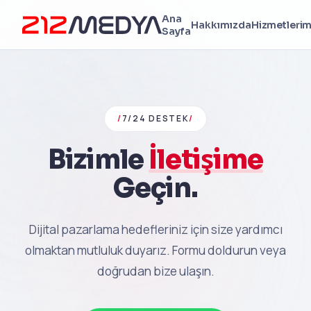
Ana
Hakkımızda
Hizmetlerim
Sayfa
/
7/24 DESTEK
/
Bizimle
İletişime
Geçin.
Dijital pazarlama hedefleriniz için size yardımcı
olmaktan mutluluk duyarız. Formu doldurun veya
doğrudan bize ulaşın.