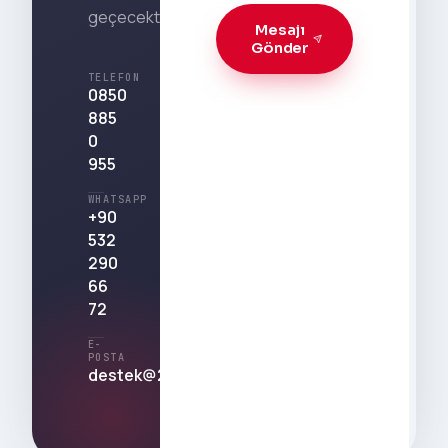
geçecektir.
Mesajı
Gönder
TELEFON
0850
885
0
955
WHATSAPP
+90
532
290
66
72
E-
POSTA
destek@212medya.com.tr