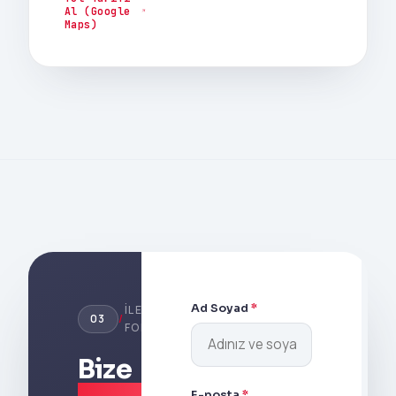
Al (Google
Maps)
Ad Soyad
*
İLETIŞIM
03
/
FORMU
Bize
E-posta
*