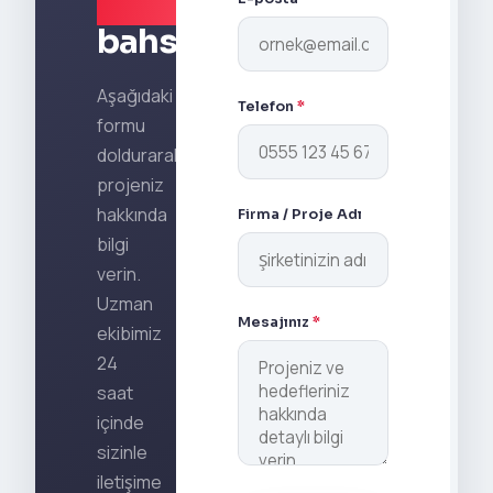
projenizden
bahsedin.
Aşağıdaki
Telefon
*
formu
doldurarak
projeniz
hakkında
Firma / Proje Adı
bilgi
verin.
Uzman
Mesajınız
*
ekibimiz
24
saat
içinde
sizinle
iletişime