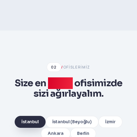
02
/
OFISLERIMIZ
Size en
yakın
ofisimizde
sizi ağırlayalım.
İstanbul
İstanbul (Beyoğlu)
İzmir
Ankara
Berlin