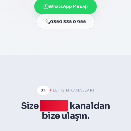
WhatsApp Mesajı
0850 885 0 955
01
/
İLETIŞIM KANALLARI
Size
uygun
kanaldan
bize ulaşın.