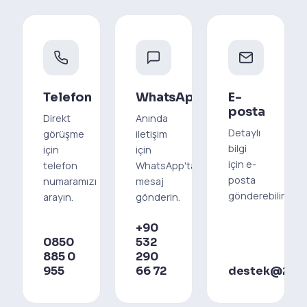
Telefon
WhatsApp
E-
posta
Direkt
Anında
Detaylı
görüşme
iletişim
bilgi
için
için
için e-
telefon
WhatsApp'tan
posta
numaramızı
mesaj
gönderebilirsiniz
arayın.
gönderin.
+90
0850
532
885 0
290
955
66 72
destek@212m