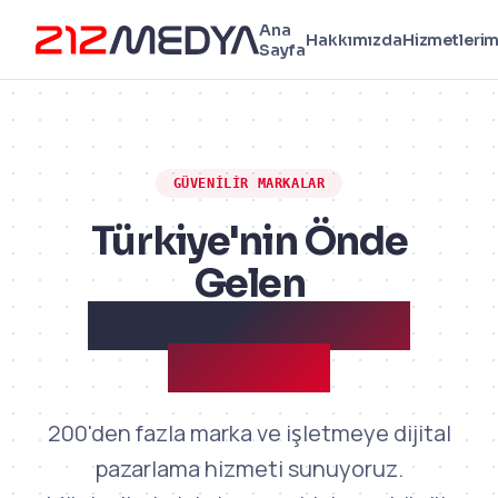
Ana
Hakkımızda
Hizmetlerim
Sayfa
GÜVENILIR MARKALAR
Türkiye'nin Önde
Gelen
Markaları Bizimle
Çalışıyor
200'den fazla marka ve işletmeye dijital
pazarlama hizmeti sunuyoruz.