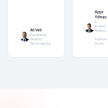
Ayşe
Yılmaz
E-
ticaret
Ali Veli
Müdürü
Pazarlama
·
Müdürü ·
Fashion
TechCorp A.Ş.
Store