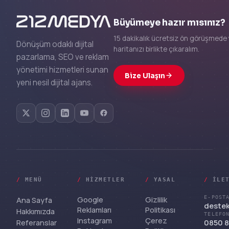
Büyümeye hazır mısınız?
15 dakikalık ücretsiz ön görüşmede 
Dönüşüm odaklı dijital
haritanızı birlikte çıkaralım.
pazarlama, SEO ve reklam
yönetimi hizmetleri sunan
Bize Ulaşın
yeni nesil dijital ajans.
/
MENÜ
/
HIZMETLER
/
YASAL
/
İLE
Google
Gizlilik
E-POST
Ana Sayfa
deste
Reklamları
Politikası
Hakkımızda
TELEFO
Instagram
Çerez
Referanslar
0850 8