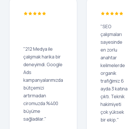
"SEO
çalışmaları
sayesinde
"212 Medya ile
en zorlu
çalışmak harika bir
anahtar
deneyimdi. Google
kelimelerde
Ads
organik
kampanyalarımızda
trafiğimiz 6
bütçemizi
ayda 3 katına
artırmadan
çıktı. Teknik
ciromuzda %400
hakimiyeti
büyüme
çok yüksek
sağladılar."
bir ekip."