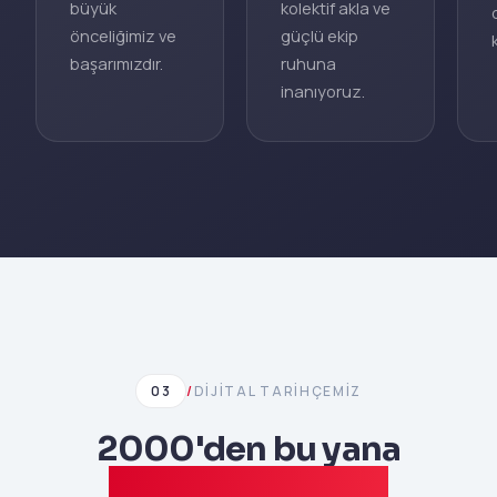
büyük
kolektif akla ve
önceliğimiz ve
güçlü ekip
başarımızdır.
ruhuna
inanıyoruz.
03
/
DIJITAL TARIHÇEMIZ
2000'den bu yana
internet arşiviyle