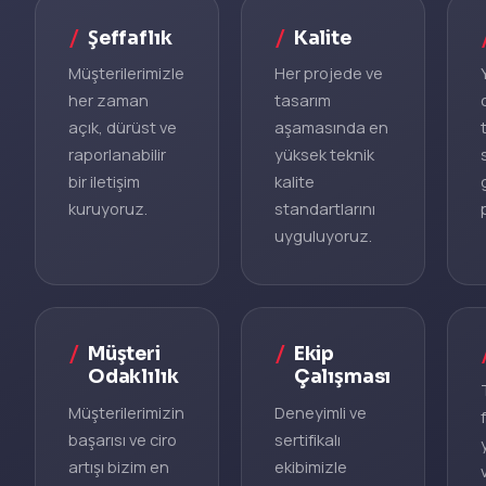
Şeffaflık
Kalite
Müşterilerimizle
Her projede ve
her zaman
tasarım
açık, dürüst ve
aşamasında en
raporlanabilir
yüksek teknik
bir iletişim
kalite
kuruyoruz.
standartlarını
uyguluyoruz.
Müşteri
Ekip
Odaklılık
Çalışması
Müşterilerimizin
Deneyimli ve
başarısı ve ciro
sertifikalı
artışı bizim en
ekibimizle