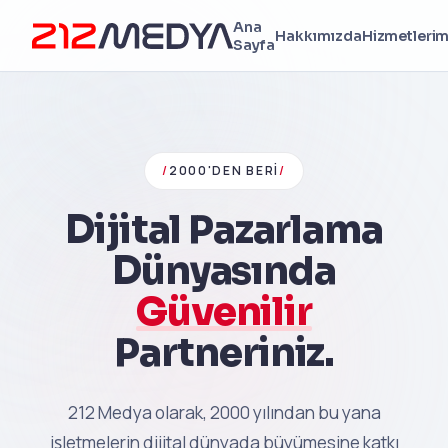
Ana
Hakkımızda
Hizmetlerim
Sayfa
/
2000'DEN BERI
/
Dijital Pazarlama
Dünyasında
Güvenilir
Partneriniz.
212 Medya olarak, 2000 yılından bu yana
işletmelerin dijital dünyada büyümesine katkı