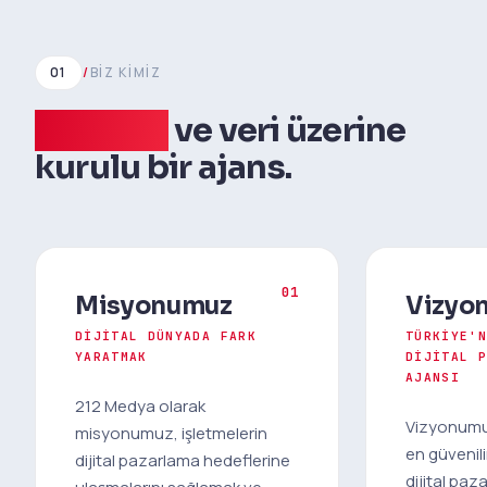
01
/
BIZ KIMIZ
Tecrübe
ve veri üzerine
kurulu bir ajans.
01
Misyonumuz
Vizyo
DIJITAL DÜNYADA FARK
TÜRKIYE'
YARATMAK
DIJITAL 
AJANSI
212 Medya olarak
Vizyonumuz
misyonumuz, işletmelerin
en güvenilir
dijital pazarlama hedeflerine
dijital paz