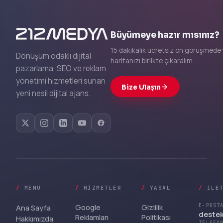
Büyümeye hazır mısınız?
15 dakikalık ücretsiz ön görüşmede 
Dönüşüm odaklı dijital
haritanızı birlikte çıkaralım.
pazarlama, SEO ve reklam
yönetimi hizmetleri sunan
Bize Ulaşın
yeni nesil dijital ajans.
/
MENÜ
/
HIZMETLER
/
YASAL
/
İLE
Google
Gizlilik
E-POST
Ana Sayfa
deste
Reklamları
Politikası
Hakkımızda
TELEFO