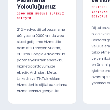
Pazarlama
ve Esn
Yolculuğumuz
SEKTÖREL
YAKINDAN
2000'DEN BUGÜNE SÜREKLI
EDIYORUZ
GELIŞIM
Dijital pa
212 Medya, dijital pazarlama
hızla evrile
dünyasına 2000 yılında web
Sektörel ge
sitesi geliştirme hizmeti ile
ve uluslar
adım attı. İlerleyen yıllarda,
takip etme
2010'da Google AdWords'ün
ve yenilikçi
potansiyelini fark ederek bu
en önemli p
hizmeti portföyümüze
İşletmeler
ekledik. Ardından, Meta,
avantaj el
LinkedIn ve TikTok reklam
yardımcı o
hizmetleri ile dijital pazarlama
hizmetlerimizi genişlettik.