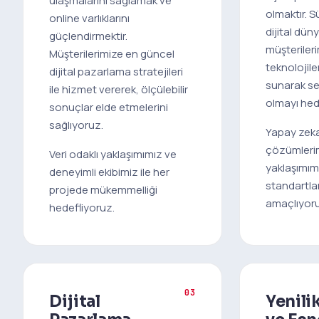
ulaşmalarını sağlamak ve
olmaktır. S
online varlıklarını
dijital dün
güçlendirmektir.
müşteriler
Müşterilerimize en güncel
teknolojiler
dijital pazarlama stratejileri
sunarak s
ile hizmet vererek, ölçülebilir
olmayı hed
sonuçlar elde etmelerini
sağlıyoruz.
Yapay zeka
çözümlerim
Veri odaklı yaklaşımımız ve
yaklaşımımı
deneyimli ekibimiz ile her
standartlar
projede mükemmelliği
amaçlıyoru
hedefliyoruz.
03
Dijital
Yenili