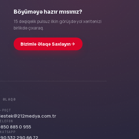
Böyüməyə hazır mısınız?
15 dəqiqəlik pulsuz ilkin görüşdə yol xəritənizi
birlikdə çıxaraq.
Bizimlə Əlaqə Saxlayın
/
ƏLAQƏ
-POÇT
destek@212medya.com.tr
ELEFON
850 885 0 955
HATSAPP
90 532 290 66 72