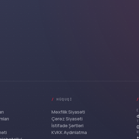
/
HÜQUQI
E
rı
Məxfilik Siyasəti
mları
Çərəz Siyasəti
T
İstifadə Şərtləri
0
məti
KVKK Aydınlatma
W
+