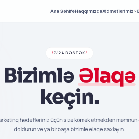
Haqqımızda
Ana Səhifə
Xidmətlərimiz
/
7/24 DƏSTƏK
/
Bizimlə
Əlaqə
keçin.
rketinq hədəfləriniz üçün sizə kömək etməkdən məmnun o
doldurun və ya birbaşa bizimlə əlaqə saxlayın.