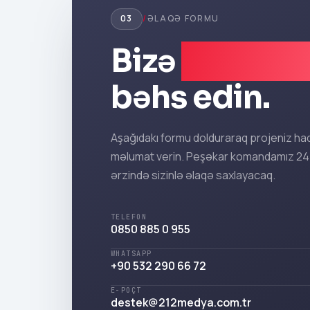
03
/
ƏLAQƏ FORMU
Bizə
projeni
bəhs edin.
Aşağıdakı formu dolduraraq projeniz ha
məlumat verin. Peşəkar komandamız 24
ərzində sizinlə əlaqə saxlayacaq.
TELEFON
0850 885 0 955
WHATSAPP
+90 532 290 66 72
E-POÇT
destek@212medya.com.tr