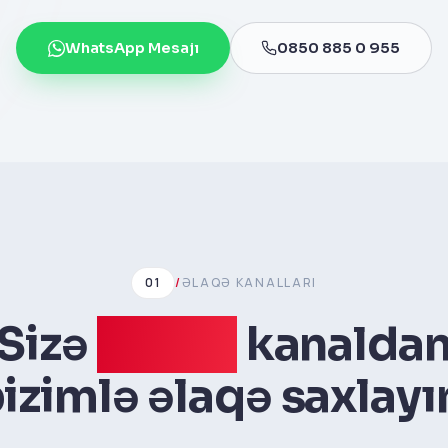
WhatsApp Mesajı
0850 885 0 955
01
/
ƏLAQƏ KANALLARI
Sizə
uyğun
kanalda
izimlə əlaqə saxlayı