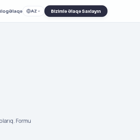
Blog
Əlaqə
AZ
Bizimlə Əlaqə Saxlayın
larıq. Formu