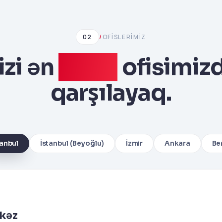
02
/
OFISLERIMIZ
izi ən
yaxın
ofisimiz
qarşılayaq.
tanbul
İstanbul (Beyoğlu)
İzmir
Ankara
Ber
kəz