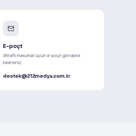
E-poçt
Ətraflı məlumat üçün e-poçt göndərə
bilərsiniz.
destek@212medya.com.tr