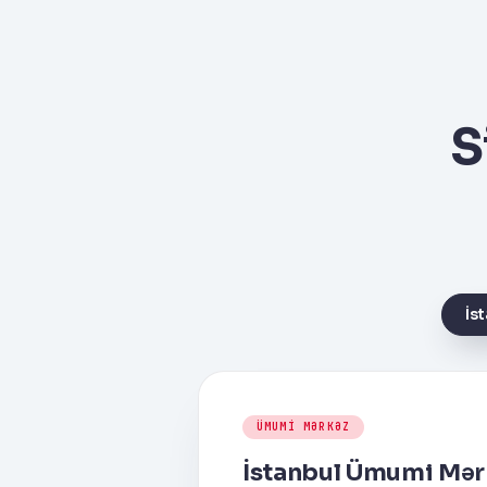
S
İs
ÜMUMI MƏRKƏZ
İstanbul Ümumi Mər