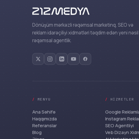
Dönüşüm mərkəzli rəqəmsal marketinq, SEO və
reklam idarəçiliyi xidmətləri təqdim edən yeni nəsil
rəqəmsal agentlik.
/
MENYU
/
HIZMETLER
Ana Səhifə
Google Reklamla
Haqqımızda
Instagram Rekla
Referanslar
SEO Agentliyi
Blog
Veb Dizayn Xid