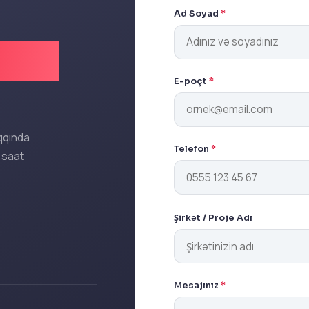
Ad Soyad
*
zdən
E-poçt
*
qqında
Telefon
*
 saat
Şirkət / Proje Adı
Mesajınız
*