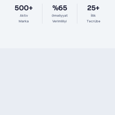
500+
%65
25+
Aktiv
Əməliyyat
İllik
Marka
Verimliliyi
Təcrübə