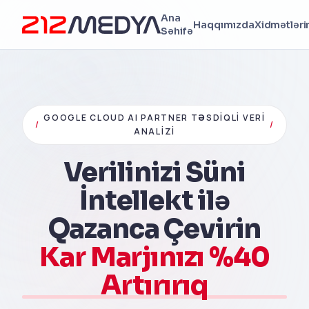
Ana
Haqqımızda
Xidmətləri
Səhifə
GOOGLE CLOUD AI PARTNER TƏSDIQLI VERI
/
/
ANALIZI
Verilinizi Süni
İntellekt ilə
Qazanca Çevirin
Kar Marjınızı %40
Artırırıq