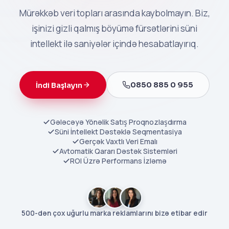
Mürəkkəb veri topları arasında kaybolmayın. Biz,
işinizi gizli qalmış böyümə fürsətlərini süni
intellekt ilə saniyələr içində hesabatlayırıq.
0850 885 0 955
İndi Başlayın
Gələcəyə Yönəlik Satış Proqnozlaşdırma
Süni İntellekt Dəstəklə Seqmentasiya
Gerçək Vaxtlı Veri Emalı
Avtomatik Qararı Dəstək Sistemləri
ROI Üzrə Performans İzləmə
500-dən çox uğurlu marka reklamlarını bizə etibar edir