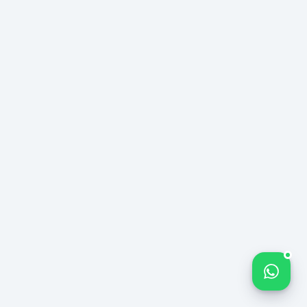
ΠΟΛΥΚΑΝΑΛΙΚΉ
Bize yazın
ΟΜΆΔΑ
ΠΕΡΊΠΤΩΣΗ
№ 156
ΛΙΑΝΙΚΉΣ —
ΡΟΎΧΑ & ΜΌΔΑ