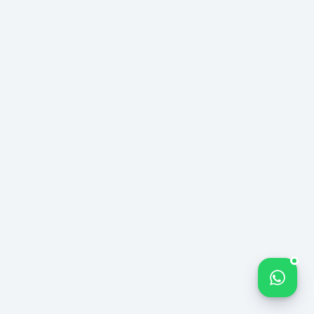
Όνομα Εταιρείας
Μήνυμά σας *
Έναρξη
Δωρεάν
Bize yazın
Ανάλυσης