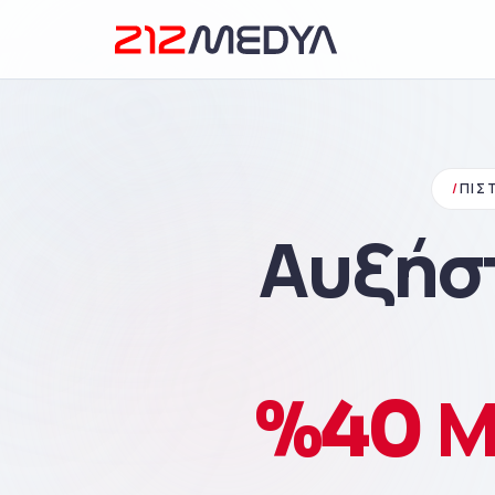
/
ΠΙΣ
Αυξήστ
%40 Μ