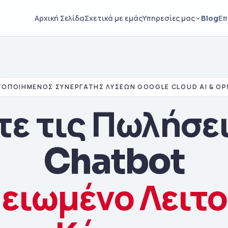
Blog
Αρχική Σελίδα
Σχετικά με εμάς
Υπηρεσίες μας
Επ
ΤΟΠΟΙΗΜΈΝΟΣ ΣΥΝΕΡΓΆΤΗΣ ΛΎΣΕΩΝ GOOGLE CLOUD AI & OP
ε τις Πωλήσει
Chatbot
ειωμένο Λειτο