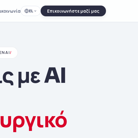
ικοινωνία
EL
Επικοινωνήστε μαζί μας
ENAI
/
ς με AI
υργικό