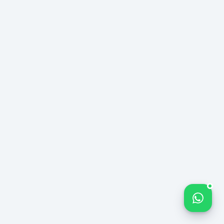
Όνομα Εταιρείας
Μήνυμα σας *
Ξεκινήστε
την Δωρεάν
Ανάλυση
Bize yazın