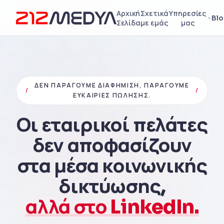
Αρχική
Σχετικά
Υπηρεσίες
Bl
Σελίδα
με εμάς
μας
ΔΕΝ ΠΑΡΆΓΟΥΜΕ ΔΙΑΦΉΜΙΣΗ, ΠΑΡΆΓΟΥΜΕ
/
/
ΕΥΚΑΙΡΊΕΣ ΠΏΛΗΣΗΣ.
Οι εταιρικοί πελάτες
δεν αποφασίζουν
στα μέσα κοινωνικής
δικτύωσης,
αλλά στο LinkedIn.