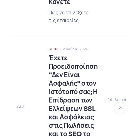
Κάνετε
Πώς να επιλέξετε
τις εταιρείες
σχεδίασης
ιστοσελίδων; 8
κρίσιμες ερωτήσεις
SEO
8 Ιουνίου 2026
που πρέπει να
Έχετε
κάνετε για να
Προειδοποίηση
αποφύγετε τις
"Δεν Είναι
κρυφές δαπάνες
Ασφαλής" στον
στις προδιαγραφές
του 2026 και να
Ιστότοπό σας; Η
βρείτε τη σωστή
Επίδραση των
10 λεπτά
εταιρεία.
223
Ελλείψεων SSL
και Ασφάλειας
στις Πωλήσεις
και το SEO το