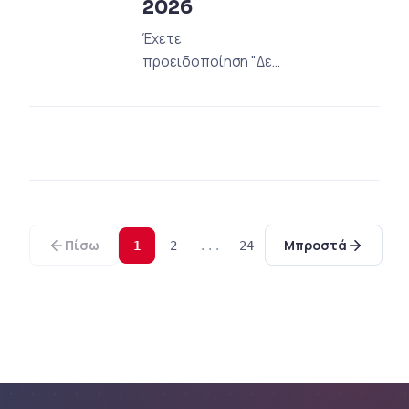
2026
Έχετε
προειδοποίηση "Δεν
είναι ασφαλής" στον
ιστότοπό σας;
Εξερευνήστε τον
επαγγελματικό μας
οδηγό για να
σταματήσετε την
απώλεια SEO και τις
πτώσεις πωλήσεων
Πίσω
Μπροστά
1
2
...
24
με τα πρότυπα SSL
το 2026. Διορθώστε
το αμέσως!