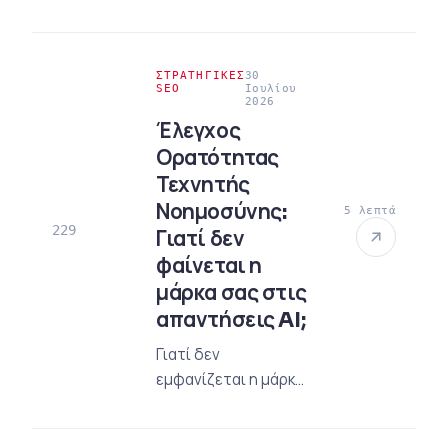
στρατηγικές
αναφοράς της
τεχνητής
ΣΤΡΑΤΗΓΙΚΈΣ
30
νοημοσύνης.
SEO
Ιουλίου
2026
Αυξήστε την
Έλεγχος
αυθεντία σας με
Ορατότητας
αρχιτεκτονική
Τεχνητής
περιεχομένου,
τακτικές GEO και
Νοημοσύνης:
5 λεπτά
229
παρακολούθηση
Γιατί δεν
αναφορών AI.
φαίνεται η
μάρκα σας στις
απαντήσεις AI;
Γιατί δεν
εμφανίζεται η μάρκα
σας στις απαντήσεις
AI; Μάθετε πώς