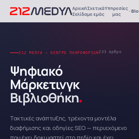
Αρχική
Σχετικά
Υπηρεσίες
Bl
Σελίδα
με εμάς
μας
233 άρθρο
212 MEDYA — ΚΈΝΤΡΟ ΠΛΗΡΟΦΟΡΙΏΝ
Ψηφιακό
Μάρκετινγκ
Βιβλιοθήκη
.
Τακτικές ανάπτυξης, τρέχοντα μοντέλα
διαφήμισης και οδηγίες SEO — περιεχόμενο
που έχει δοκιμαστεί στο πεδίο και έχει