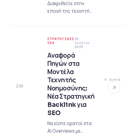
Διακριθείτε στην
εποχή της τεχνητής
νοημοσύνης με τη
μέτρηση
ορατότητας των
ΣΤΡΑΤΗΓΙΚΈΣ
30
Google AI Overviews.
SEO
Ιουλίου
2026
Μάθετε πώς να
Αναφορά
αναπτύξετε
Πηγών στα
στρατηγικές GEO
Μοντέλα
περιπλανώντας
πέρα από τις
Τεχνητής
4 λεπτά
230
παραδοσιακές
Νοημοσύνης:
μετρήσεις.
Νέα Στρατηγική
Backlink για
SEO
Να είστε ορατοί στα
AI Overviews με