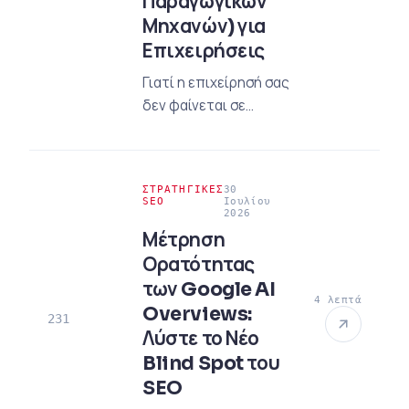
Παραγωγικών
Μηχανών) για
Επιχειρήσεις
Γιατί η επιχείρησή σας
δεν φαίνεται σε
απαντήσεις τεχνητής
νοημοσύνης; Πώς να
δημιουργήσετε μια
ΣΤΡΑΤΗΓΙΚΈΣ
30
στρατηγική GEO; Ο
SEO
Ιουλίου
2026
χάρτης πορείας για την
Μέτρηση
αύξηση της
Ορατότητας
ορατότητάς σας μέσω
των Google AI
τεχνικών και
4 λεπτά
βελτιστοποίησης
Overviews:
231
περιεχομένου.
Λύστε το Νέο
Blind Spot του
SEO