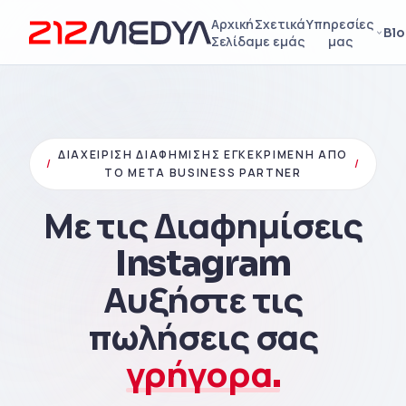
Αρχική
Σχετικά
Υπηρεσίες
Bl
Σελίδα
με εμάς
μας
ΔΙΑΧΕΊΡΙΣΗ ΔΙΑΦΉΜΙΣΗΣ ΕΓΚΕΚΡΙΜΈΝΗ ΑΠΌ
/
/
ΤΟ META BUSINESS PARTNER
Με τις Διαφημίσεις
Instagram
Αυξήστε τις
πωλήσεις σας
γρήγορα.