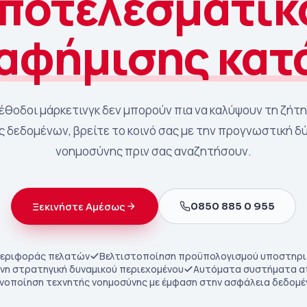
Αποτελεσματικ
ιαφήμισης κατ
έθοδοι μάρκετινγκ δεν μπορούν πια να καλύψουν τη ζήτησ
 δεδομένων, βρείτε το κοινό σας με την προγνωστική δ
νοημοσύνης πριν σας αναζητήσουν.
0850 885 0 955
Ξεκινήστε Αμέσως
περιφοράς πελατών
Βελτιστοποίηση προϋπολογισμού υποστηρι
η στρατηγική δυναμικού περιεχομένου
Αυτόματα συστήματα α
νοποίηση τεχνητής νοημοσύνης με έμφαση στην ασφάλεια δεδομ