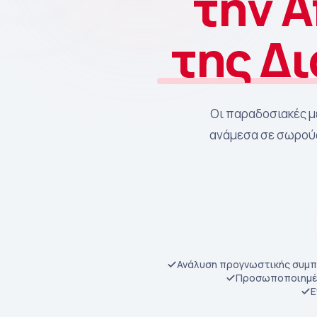
την 
της Δ
Οι παραδοσιακές μ
ανάμεσα σε σωρούς
Ανάλυση προγνωστικής συμ
Προσωποποιημέν
Ε