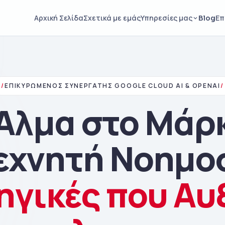
Blog
Αρχική Σελίδα
Σχετικά με εμάς
Υπηρεσίες μας
Επ
/
ΕΠΙΚΥΡΩΜΈΝΟΣ ΣΥΝΕΡΓΆΤΗΣ GOOGLE CLOUD AI & OPENAI
/
Άλμα στο Μάρ
Τεχνητή Νοημο
ηγικές που Αυ