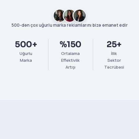
500-dən çox uğurlu marka reklamlarını bizə əmanət edir
500+
%150
25+
Uğurlu
Ortalama
İllik
Marka
Effektivlik
Sektor
Artışı
Təcrübəsi