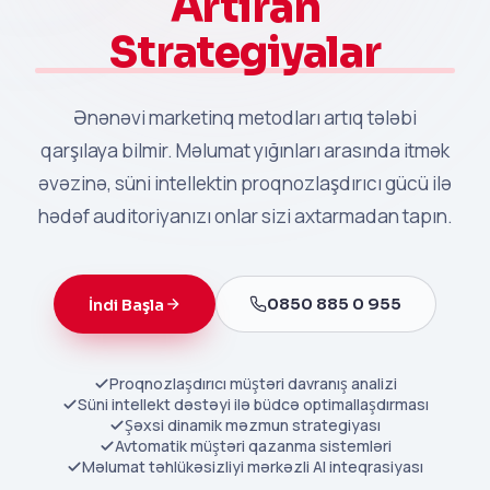
Artıran
Strategiyalar
Ənənəvi marketinq metodları artıq tələbi
qarşılaya bilmir. Məlumat yığınları arasında itmək
əvəzinə, süni intellektin proqnozlaşdırıcı gücü ilə
hədəf auditoriyanızı onlar sizi axtarmadan tapın.
0850 885 0 955
İndi Başla
Proqnozlaşdırıcı müştəri davranış analizi
Süni intellekt dəstəyi ilə büdcə optimallaşdırması
Şəxsi dinamik məzmun strategiyası
Avtomatik müştəri qazanma sistemləri
Məlumat təhlükəsizliyi mərkəzli AI inteqrasiyası