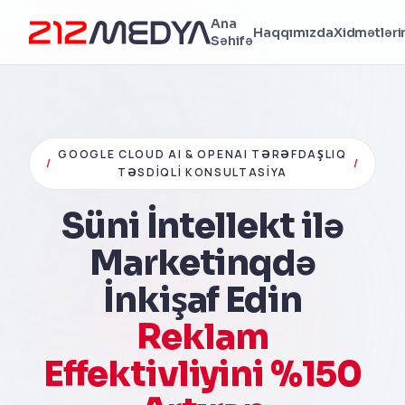
Ana
Haqqımızda
Xidmətləri
Səhifə
GOOGLE CLOUD AI & OPENAI TƏRƏFDAŞLIQ
/
/
TƏSDIQLI KONSULTASIYA
Süni İntellekt ilə
Marketinqdə
İnkişaf Edin
Reklam
Effektivliyini %150