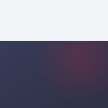
peşəkar konsultasiya ilə təşkil
edərək