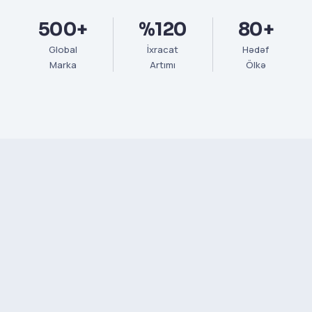
500+
%120
80+
Global
İxracat
Hədəf
Marka
Artımı
Ölkə