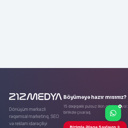
Blv.
No:11,
34912
İstanbul
Böyüməyə hazır mısınız?
15 dəqiqəlik pulsuz ilkin görüşdə yol 
Dönüşüm mərkəzli
birlikdə çıxaraq.
Bize yazın
rəqəmsal marketinq, SEO
və reklam idarəçiliyi
Bizimlə Əlaqə Saxlayın