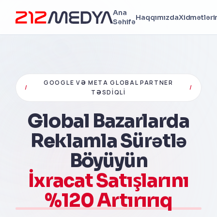
Ana
Haqqımızda
Xidmətləri
Səhifə
GOOGLE VƏ META GLOBAL PARTNER
/
/
TƏSDIQLI
Global Bazarlarda
Reklamla Sürətlə
Böyüyün
İxracat Satışlarını
%120 Artırırıq