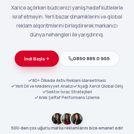
Xaricə açılırkən büdcənizi yanlış hədəf kütlələrlə
israf etməyin. Yerli bazar dinamiklərini və qlobal
reklam alqoritmlərini birləşdirərək markanızı
dünya nəhəngləri ilə yarışdırırıq.
0850 885 0 955
İndi Başla
80+ Ölkədə Aktiv Reklam İdarəetməsi
Yerli Dil və Mədəniyyət Analizi
Aşağı Xərcli Qlobal Giriş
Sektor İxrac Stratejiləri
Anlık Şəffaf Performans İzləmə
500-dən çox uğurlu marka reklamlarını bizə əmanət edir