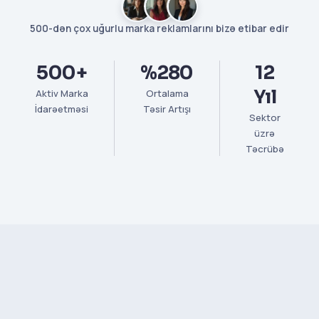
500-dən çox uğurlu marka reklamlarını bizə etibar edir
500+
%280
12
Yıl
Aktiv Marka
Ortalama
İdarəetməsi
Təsir Artışı
Sektor
üzrə
Təcrübə