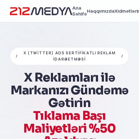
Ana
Haqqımızda
Xidmətləri
Səhifə
X (TWITTER) ADS SERTIFIKATLI REKLAM
/
/
İDARƏETMƏSI
X Reklamları ilə
Markanızı Gündəmə
Gətirin
Tıklama Başı
Maliyetləri %50