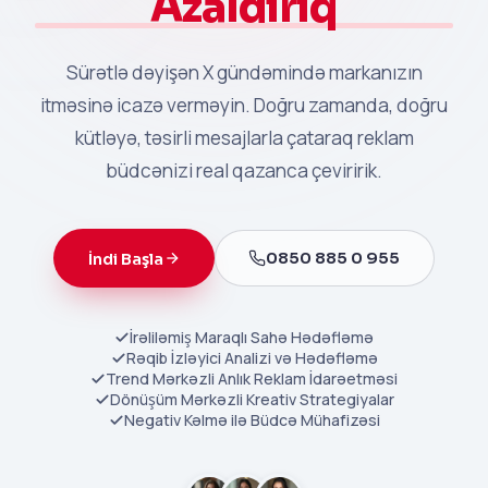
Azaldırıq
Sürətlə dəyişən X gündəmində markanızın
itməsinə icazə verməyin. Doğru zamanda, doğru
kütləyə, təsirli mesajlarla çataraq reklam
büdcənizi real qazanca çeviririk.
0850 885 0 955
İndi Başla
İrəliləmiş Maraqlı Sahə Hədəfləmə
Rəqib İzləyici Analizi və Hədəfləmə
Trend Mərkəzli Anlık Reklam İdarəetməsi
Dönüşüm Mərkəzli Kreativ Strategiyalar
Negativ Kəlmə ilə Büdcə Mühafizəsi