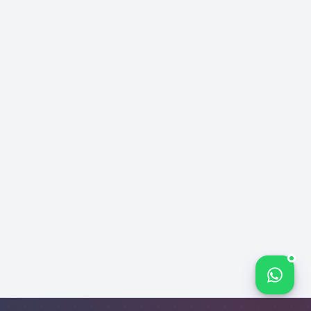
290
66
72
OFIS
Kurtköy,
Aeropark,
Yenişehir,
Osmanlı
Blv.
No:11,
34912
İstanbul
Bize yazın