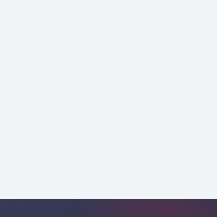
təqdimatı
Sertifikatlı
mütəxəssislərlə
Google Partner Agentliyi
performans
mərkəzli idarə
peşəkar
danışmanlıqla