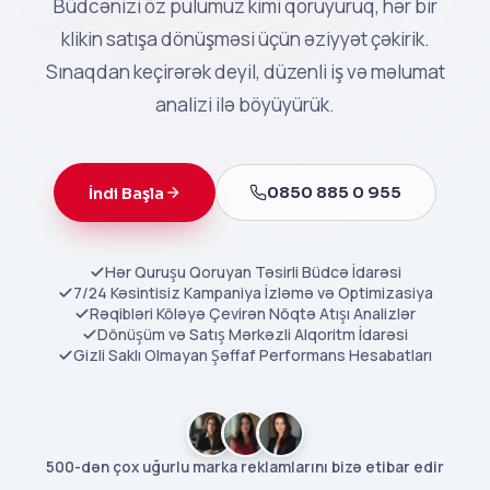
Büdcənizi öz pulumuz kimi qoruyuruq, hər bir
klikin satışa dönüşməsi üçün əziyyət çəkirik.
Sınaqdan keçirərək deyil, düzenli iş və məlumat
analizi ilə böyüyürük.
0850 885 0 955
İndi Başla
Hər Quruşu Qoruyan Təsirli Büdcə İdarəsi
7/24 Kəsintisiz Kampaniya İzləmə və Optimizasiya
Rəqibləri Köləyə Çevirən Nöqtə Atışı Analizlər
Dönüşüm və Satış Mərkəzli Alqoritm İdarəsi
Gizli Saklı Olmayan Şəffaf Performans Hesabatları
500-dən çox uğurlu marka reklamlarını bizə etibar edir