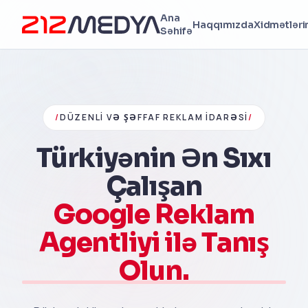
Ana
Haqqımızda
Xidmətləri
Səhifə
/
DÜZENLI VƏ ŞƏFFAF REKLAM İDARƏSI
/
Türkiyənin Ən Sıxı
Çalışan
Google Reklam
Agentliyi ilə Tanış
Olun.