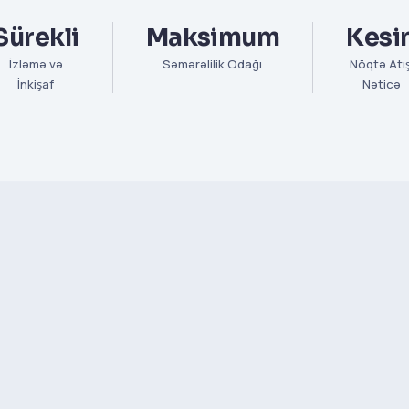
Sürekli
Maksimum
Kesi
İzləmə və
Səmərəlilik Odağı
Nöqtə Atış
İnkişaf
Nəticə