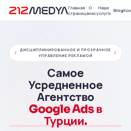
Главная
О
Наши
Blog
Кон
страница
нас
услуги
ДИСЦИПЛИНИРОВАННОЕ И ПРОЗРАЧНОЕ
/
/
УПРАВЛЕНИЕ РЕКЛАМОЙ
Самое
Усредненное
Агентство
Google Ads в
Турции.