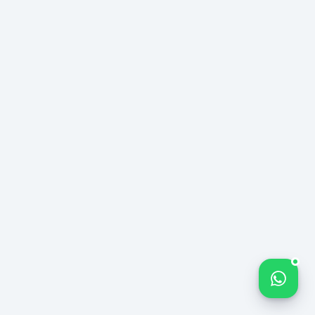
Средняя Произво
%340
ТЕНДЕНЦИЯ
Увеличение Трафи
УВЕЛИЧЕНИЯ
−%42
ПРОИЗВОДИТЕЛЬНОСТИ
Снижение Стоимо
Привлечения
Bize yazın