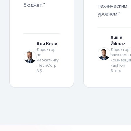
бюджет."
техническим
уровнем."
Айше
Али Вели
Йılmaz
Директор
Директор 
по
электрон
маркетингу
коммерции
· TechCorp
Fashion
A.Ş.
Store