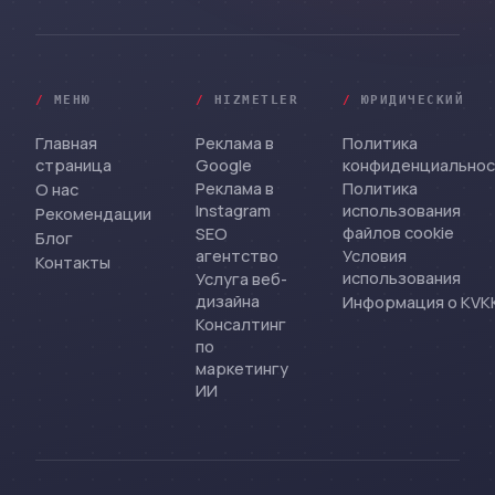
/
МЕНЮ
/
HIZMETLER
/
ЮРИДИЧЕСКИЙ
Главная
Реклама в
Политика
страница
Google
конфиденциально
Реклама в
Политика
О нас
Instagram
использования
Рекомендации
файлов cookie
SEO
Блог
агентство
Условия
Контакты
использования
Услуга веб-
дизайна
Информация о KVK
Консалтинг
по
маркетингу
ИИ