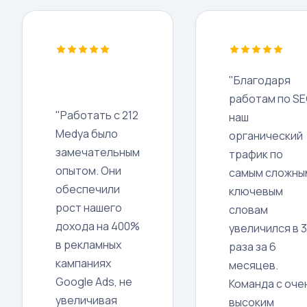
"Благодаря
работам по S
"Работать с 212
наш
Medya было
органический
замечательным
трафик по
опытом. Они
самым сложны
обеспечили
ключевым
рост нашего
словам
дохода на 400%
увеличился в 3
в рекламных
раза за 6
кампаниях
месяцев.
Google Ads, не
Команда с оче
увеличивая
высоким