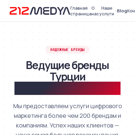
Главная
О
Наши
Blog
Кон
страница
нас
услуги
НАДЕЖНЫЕ БРЕНДЫ
Ведущие бренды
Турции
Сотрудничают с нами
Мы предоставляем услуги цифрового
маркетинга более чем 200 брендам и
компаниям. Успех наших клиентов —
наша самая большая рекомендация.