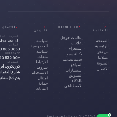
/
/
HIZMETLER
/
/
الاتصال
القائمة
قانوني
البريد الإل
إعلانات جوجل
ya.com.tr
الصفحة
سياسة
إعلانات
الرئيسية
الخصوصية
الهاتف
إنستغرام
0850 885 0 955
سياسة
من نحن
وكالة سيو
WHATSAPP
ملفات
عملائنا
+90 532 290 66 72
خدمة تصميم
الارتباط
المدونة
العنوان
المواقع
كورتكوي، آير
شروط
الاتصال
استشارات
الاستخدام
التسويق
بنديك/إسطنب
امتثال
بالذكاء
حماية
الاصطناعي
البيانات
© 2026 212medya. جميع الحقوق محفوظة.