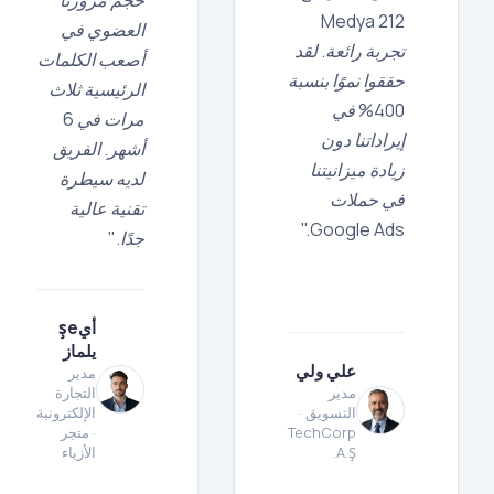
212 Medya
العضوي في
تجربة رائعة. لقد
أصعب الكلمات
حققوا نموًا بنسبة
الرئيسية ثلاث
400% في
مرات في 6
إيراداتنا دون
أشهر. الفريق
زيادة ميزانيتنا
لديه سيطرة
في حملات
تقنية عالية
Google Ads."
جدًا."
أيşe
يلماز
علي ولي
مدير
مدير
التجارة
التسويق ·
الإلكترونية
TechCorp
· متجر
A.Ş.
الأزياء