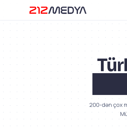
Tür
Mark
200-dən çox m
Mü