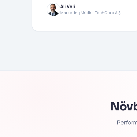
Ali Veli
Marketinq Müdiri · TechCorp A.Ş.
Növb
Perform