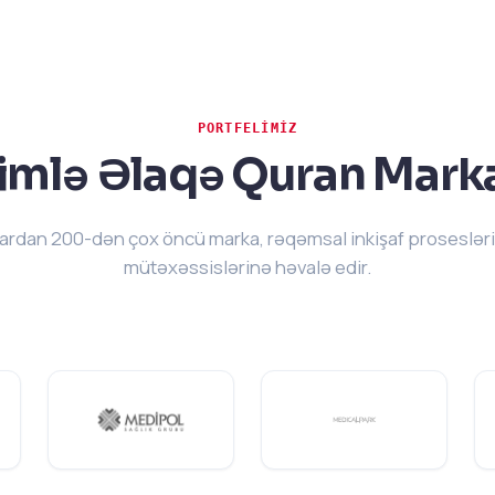
PORTFELIMIZ
imlə Əlaqə Quran Mark
rlardan 200-dən çox öncü marka, rəqəmsal inkişaf proseslər
mütəxəssislərinə həvalə edir.