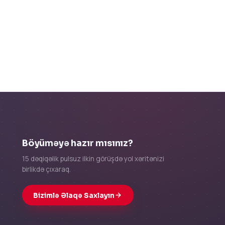
Böyüməyə hazır mısınız?
15 dəqiqəlik pulsuz ilkin görüşdə yol xəritənizi
birlikdə çıxaraq.
Bizimlə Əlaqə Saxlayın