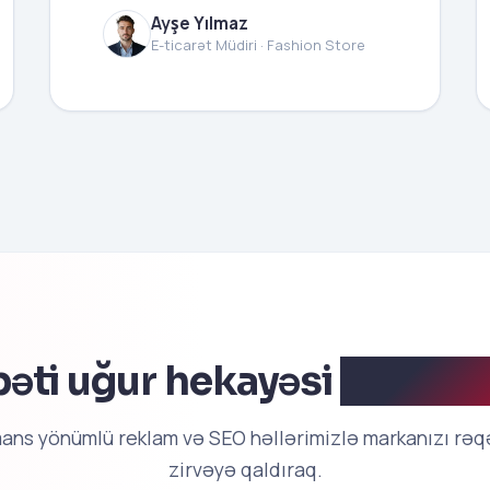
Ayşe Yılmaz
E-ticarət Müdiri · Fashion Store
əti uğur hekayəsi
sizinki 
ans yönümlü reklam və SEO həllərimizlə markanızı rə
zirvəyə qaldıraq.