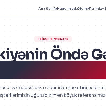
Haqqımızda
Ana Səhifə
Xidmətlərimiz
ETIBARLI MARKALAR
kiyənin Öndə G
aları Bizimlə Ça
arka və müəssisəyə rəqəmsal marketinq xidməti 
ştərilərimizin uğuru bizim ən böyük referansımızd