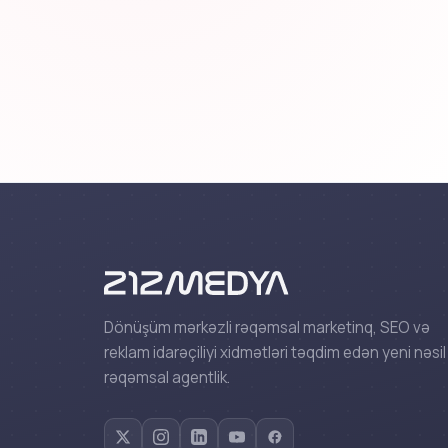
Dönüşüm mərkəzli rəqəmsal marketinq, SEO və
reklam idarəçiliyi xidmətləri təqdim edən yeni nəsil
rəqəmsal agentlik.