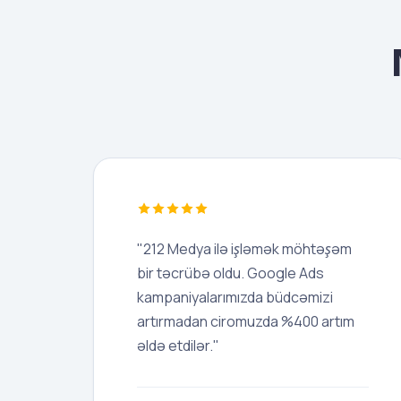
"212 Medya ilə işləmək möhtəşəm
bir təcrübə oldu. Google Ads
kampaniyalarımızda büdcəmizi
artırmadan ciromuzda %400 artım
əldə etdilər."