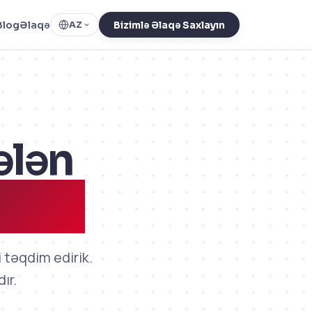
Blog
Əlaqə
AZ
Bizimlə Əlaqə Saxlayın
ələn
lışır
təqdim edirik.
ır.