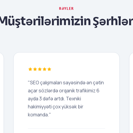
RƏYLER
Müştərilərimizin Şərhlər
"SEO çalışmaları sayəsində ən çətin
açar sözlərdə orqanik trafikimiz 6
ayda 3 dəfə artdı. Texniki
hakimiyyəti çox yüksək bir
komanda."