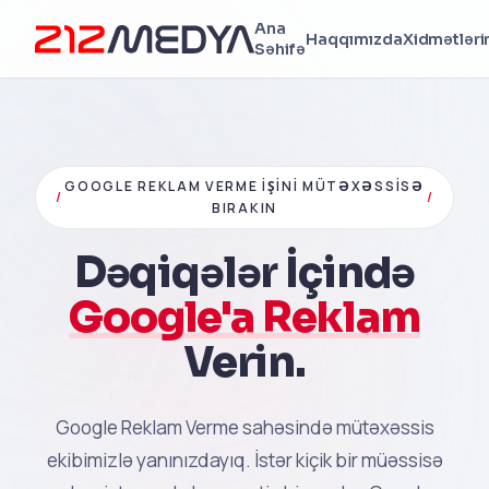
Ana
Haqqımızda
Xidmətləri
Səhifə
GOOGLE REKLAM VERME İŞINI MÜTƏXƏSSISƏ
/
/
BIRAKIN
Dəqiqələr İçində
Google'a Reklam
Verin.
Google Reklam Verme sahəsində mütəxəssis
ekibimizlə yanınızdayıq. İstər kiçik bir müəssisə