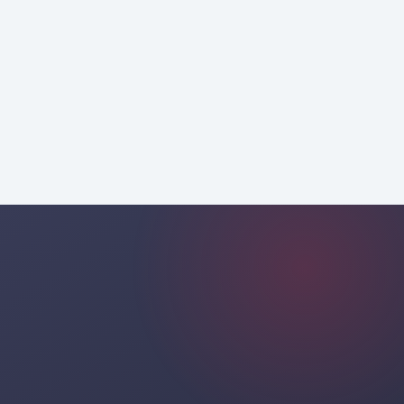
strateji məsləhət