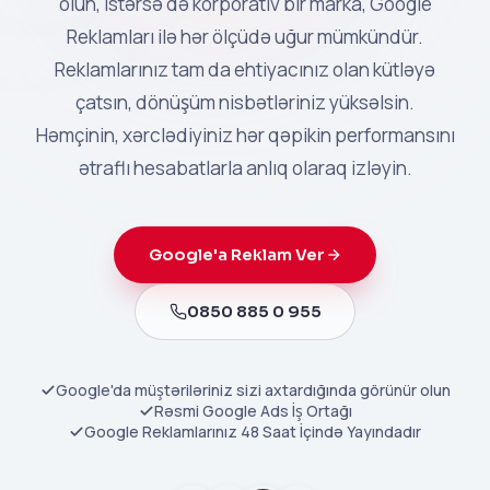
olun, istərsə də korporativ bir marka, Google
Reklamları ilə hər ölçüdə uğur mümkündür.
Reklamlarınız tam da ehtiyacınız olan kütləyə
çatsın, dönüşüm nisbətləriniz yüksəlsin.
Həmçinin, xərclədiyiniz hər qəpikin performansını
ətraflı hesabatlarla anlıq olaraq izləyin.
Google'a Reklam Ver
0850 885 0 955
Google'da müştəriləriniz sizi axtardığında görünür olun
Rəsmi Google Ads İş Ortağı
Google Reklamlarınız 48 Saat İçində Yayındadır