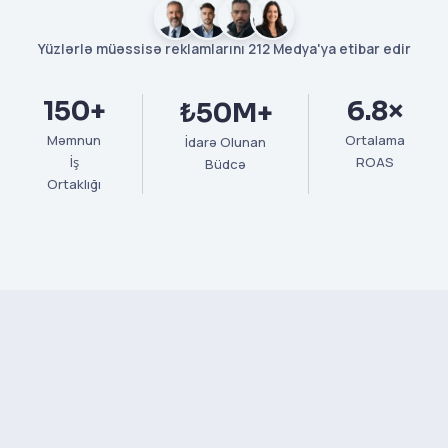
Yüzlərlə müəssisə reklamlarını 212 Medya'ya etibar edir
150+
6.8×
₺50M+
Məmnun
Ortalama
İdarə Olunan
İş
ROAS
Büdcə
Ortaklığı