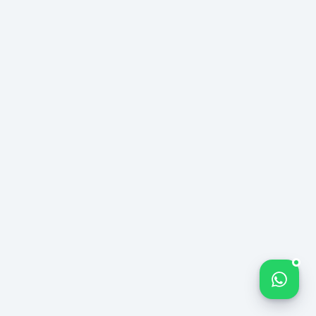
Pulsuz
Analizi
Başlat
E-
POÇT
destek@212medya.com.tr
TELEFON
0850
885
Bize yazın
0
955