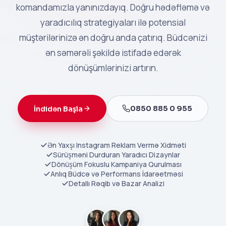
komandamızla yanınızdayıq. Doğru hədəfləmə və
yaradıcılıq strategiyaları ilə potensial
müştərilərinizə ən doğru anda çatırıq. Büdcənizi
ən səmərəli şəkildə istifadə edərək
dönüşümlərinizi artırın.
0850 885 0 955
İndidən Başla
Ən Yaxşı Instagram Reklam Vermə Xidməti
Sürüşməni Durduran Yaradıcı Dizaynlar
Dönüşüm Fokuslu Kampaniya Qurulması
Anlıq Büdcə və Performans İdarəetməsi
Detallı Rəqib və Bazar Analizi