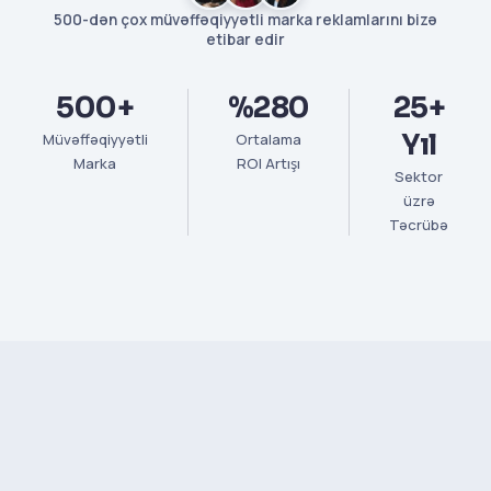
500-dən çox müvəffəqiyyətli marka reklamlarını bizə
etibar edir
500+
%280
25+
Yıl
Müvəffəqiyyətli
Ortalama
Marka
ROI Artışı
Sektor
üzrə
Təcrübə