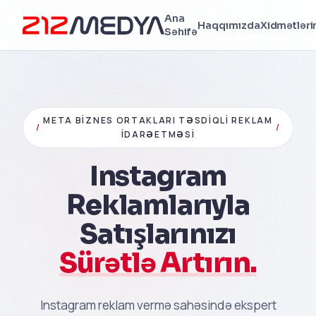
Ana
Haqqımızda
Xidmətləri
Səhifə
META BIZNES ORTAKLARI TƏSDIQLI REKLAM
/
/
İDARƏETMƏSI
Instagram
Reklamlarıyla
Satışlarınızı
Sürətlə Artırın.
Instagram reklam vermə sahəsində ekspert