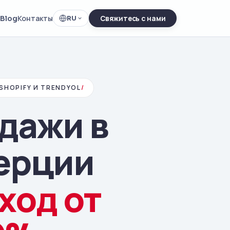
Blog
Контакты
RU
Свяжитесь с нами
HOPIFY И TRENDYOL
/
дажи в
ерции
ход от