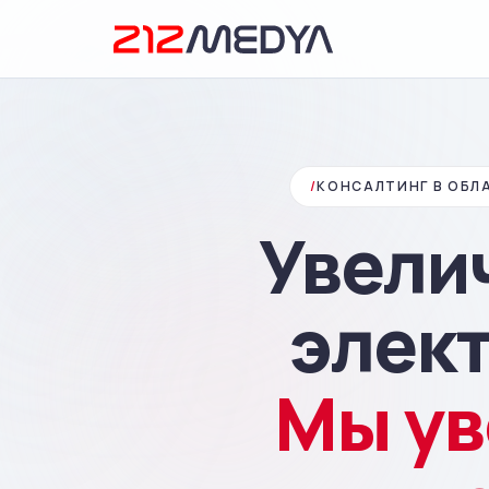
/
КОНСАЛТИНГ В ОБЛ
Увели
элек
Мы ув