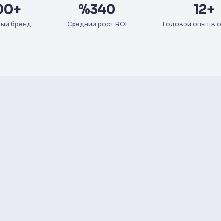
00+
%340
12+
ый бренд
Средний рост ROI
Годовой опыт в 