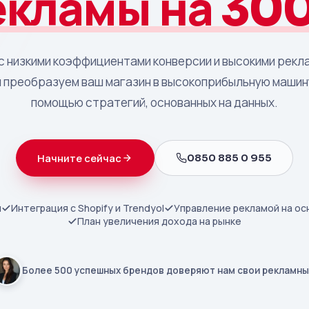
екламы на 30
с низкими коэффициентами конверсии и высокими рек
ы преобразуем ваш магазин в высокоприбыльную машин
помощью стратегий, основанных на данных.
0850 885 0 955
Начните сейчас
и
Интеграция с Shopify и Trendyol
Управление рекламой на ос
План увеличения дохода на рынке
Более 500 успешных брендов доверяют нам свои рекламны