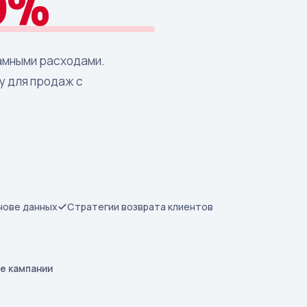
0%
ламными расходами.
у для продаж с
нове данных
Стратегии возврата клиентов
е кампании