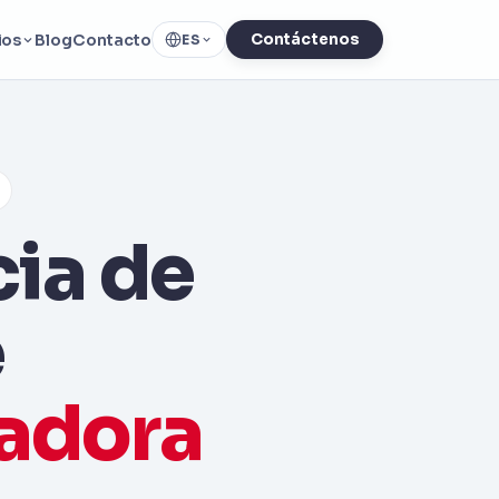
ios
Blog
Contacto
Contáctenos
ES
cia de
e
adora