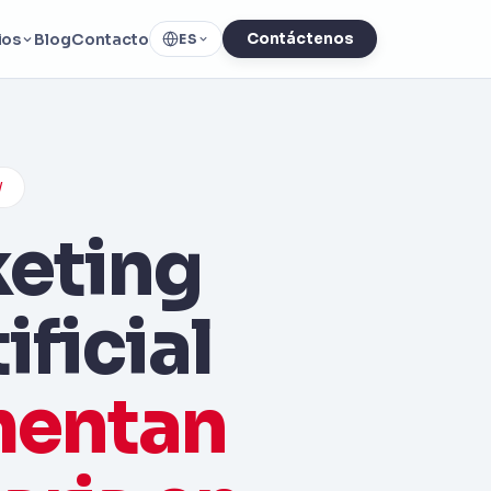
ios
Blog
Contacto
Contáctenos
ES
/
keting
ificial
mentan