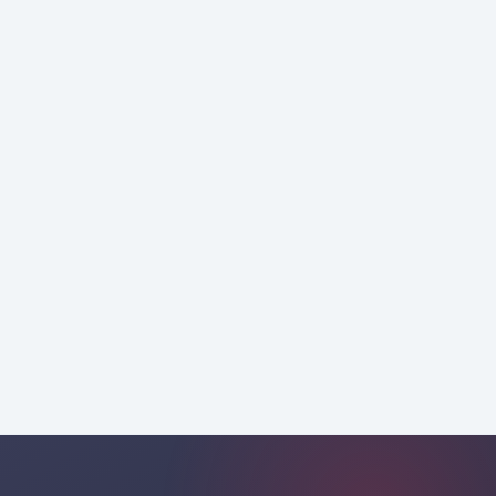
Alto poder adquisitivo
Austria
y lealtad local
Estructura multilingüe
Suiza
y alta calidad
consultoría profesional