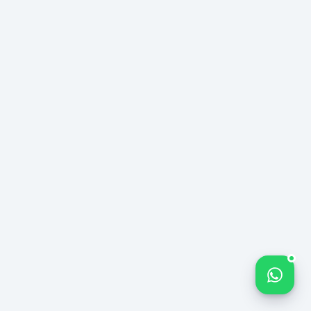
%340
Aumento de Tráfico
TENDENCIA DE
Ingresos
AUMENTO DE
−%42
RENDIMIENTO
Disminución del Co
Adquisición
Bize yazın