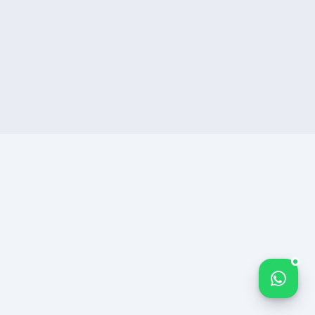
Nombre Apellido *
10
/
Bize yazın