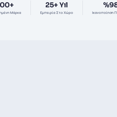
00+
25+ Yıl
%9
ημένη Μάρκα
Εμπειρία Στο Χώρο
Ικανοποίηση 