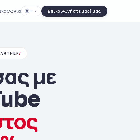
ικοινωνία
EL
Επικοινωνήστε μαζί μας
PARTNER
/
σας με
Tube
στος