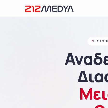
/
ΠΙΣΤΟΠ
Αναδε
Δια
Μει