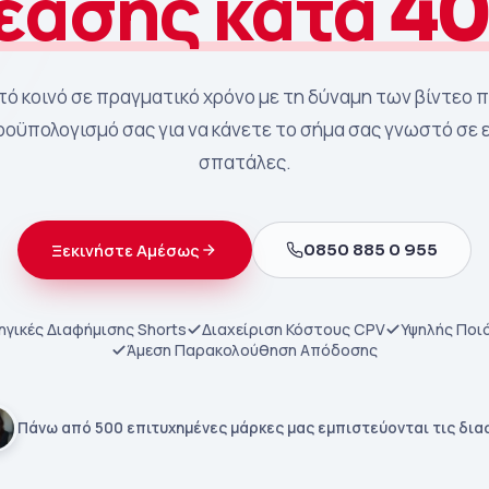
έασης κατά 4
 κοινό σε πραγματικό χρόνο με τη δύναμη των βίντεο 
οϋπολογισμό σας για να κάνετε το σήμα σας γνωστό σε 
σπατάλες.
0850 885 0 955
Ξεκινήστε Αμέσως
γικές Διαφήμισης Shorts
Διαχείριση Κόστους CPV
Υψηλής Ποι
Άμεση Παρακολούθηση Απόδοσης
Πάνω από 500 επιτυχημένες μάρκες μας εμπιστεύονται τις δια