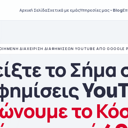
Blog
Αρχική Σελίδα
Σχετικά με εμάς
Υπηρεσίες μας
Επ
ΟΙΗΜΈΝΗ ΔΙΑΧΕΊΡΙΣΗ ΔΙΑΦΗΜΊΣΕΩΝ YOUTUBE ΑΠΌ GOOGLE 
ίξτε το Σήμα 
φημίσεις You
ώνουμε το Κό