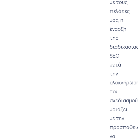
με τους
πελάτες
μας, η
έναρξη
της
διαδικασία
SEO
μετά
την
ολοκλήρωσ
του
σχεδιασμού
μοιάζει
με την
προσπάθει
να