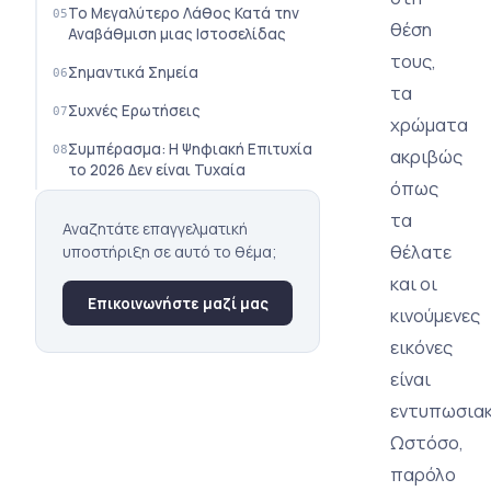
Το Μεγαλύτερο Λάθος Κατά την
θέση
Αναβάθμιση μιας Ιστοσελίδας
τους,
Σημαντικά Σημεία
τα
Συχνές Ερωτήσεις
χρώματα
Συμπέρασμα: Η Ψηφιακή Επιτυχία
ακριβώς
το 2026 Δεν είναι Τυχαία
όπως
τα
Αναζητάτε επαγγελματική
θέλατε
υποστήριξη σε αυτό το θέμα;
και οι
Επικοινωνήστε μαζί μας
κινούμενες
εικόνες
είναι
εντυπωσιακ
Ωστόσο,
παρόλο