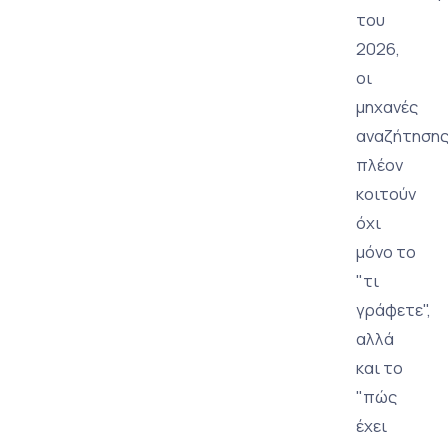
του
2026,
οι
μηχανές
αναζήτηση
πλέον
κοιτούν
όχι
μόνο το
"τι
γράφετε",
αλλά
και το
"πώς
έχει