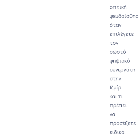
οπτική
ψευδαίσθη
όταν
επιλέγετε
τον
σωστό
ψηφιακό
συνεργάτη
στην
Ιζμίρ
και τι
πρέπει
να
προσέξετε
ειδικά