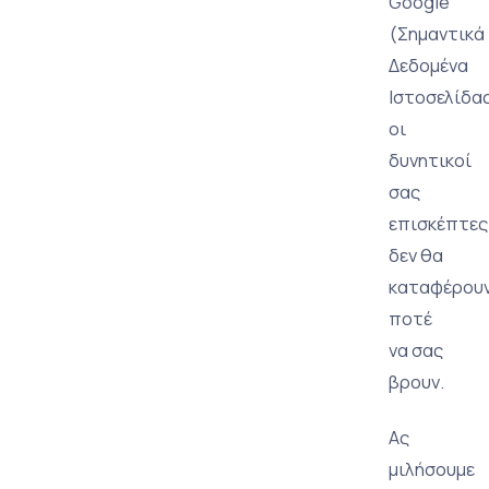
Google
(Σημαντικά
Δεδομένα
Ιστοσελίδας
οι
δυνητικοί
σας
επισκέπτες
δεν θα
καταφέρου
ποτέ
να σας
βρουν.
Ας
μιλήσουμε