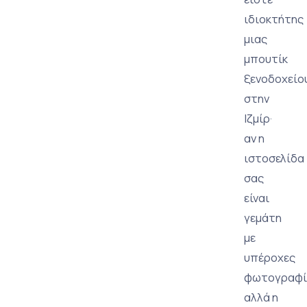
ιδιοκτήτης
μιας
μπουτίκ
ξενοδοχείο
στην
Ιζμίρ·
αν η
ιστοσελίδα
σας
είναι
γεμάτη
με
υπέροχες
φωτογραφί
αλλά η