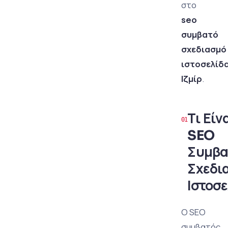
στο
seo
συμβατό
σχεδιασμό
ιστοσελίδ
Ιζμίρ
.
Τι Είν
SEO
Συμβα
Σχεδι
Ιστοσε
Ο SEO
συμβατός