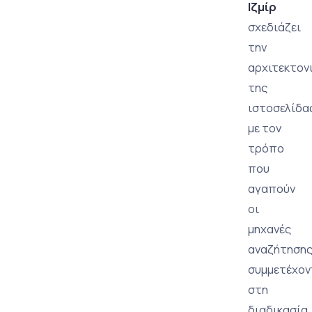
Ιζμίρ
σχεδιάζει
την
αρχιτεκτον
της
ιστοσελίδα
με τον
τρόπο
που
αγαπούν
οι
μηχανές
αναζήτηση
συμμετέχον
στη
διαδικασία