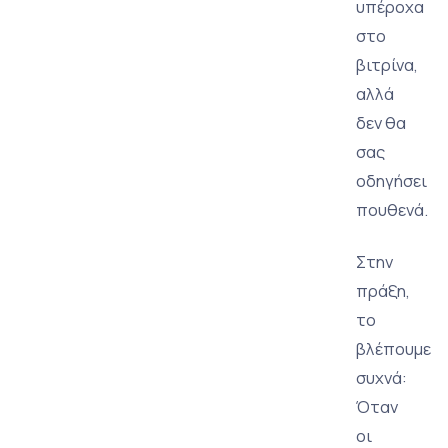
υπέροχα
στο
βιτρίνα,
αλλά
δεν θα
σας
οδηγήσει
πουθενά.
Στην
πράξη,
το
βλέπουμε
συχνά:
Όταν
οι