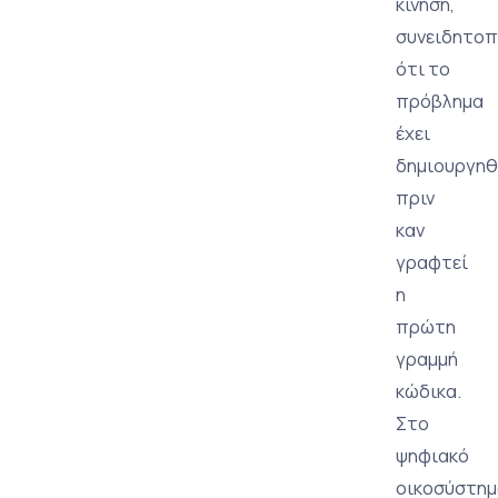
κίνηση,
συνειδητοπ
ότι το
πρόβλημα
έχει
δημιουργηθ
πριν
καν
γραφτεί
η
πρώτη
γραμμή
κώδικα.
Στο
ψηφιακό
οικοσύστημ