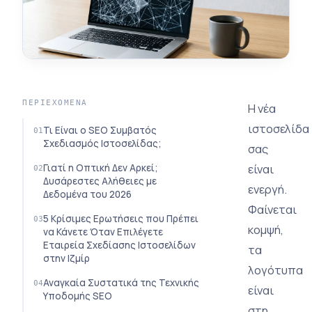
ΠΕΡΙΕΧΌΜΕΝΑ
Η νέα
ιστοσελίδα
Τι Είναι ο SEO Συμβατός
Σχεδιασμός Ιστοσελίδας;
σας
είναι
Γιατί η Οπτική Δεν Αρκεί;
Δυσάρεστες Αλήθειες με
ενεργή.
Δεδομένα του 2026
Φαίνεται
5 Κρίσιμες Ερωτήσεις που Πρέπει
κομψή,
να Κάνετε Όταν Επιλέγετε
Εταιρεία Σχεδίασης Ιστοσελίδων
τα
στην Ιζμίρ
λογότυπα
Αναγκαία Συστατικά της Τεχνικής
είναι
Υποδομής SEO
στη