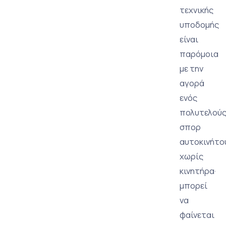
τεχνικής
υποδομής
είναι
παρόμοια
με την
αγορά
ενός
πολυτελού
σπορ
αυτοκινήτο
χωρίς
κινητήρα·
μπορεί
να
φαίνεται