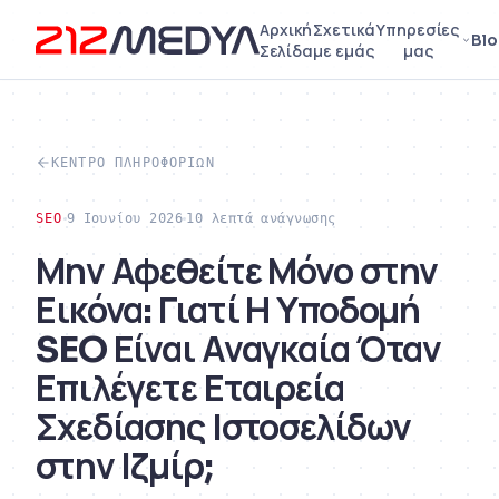
Αρχική
Σχετικά
Υπηρεσίες
Bl
Σελίδα
με εμάς
μας
ΚΈΝΤΡΟ ΠΛΗΡΟΦΟΡΙΏΝ
SEO
9 Ιουνίου 2026
10 λεπτά ανάγνωσης
Μην Αφεθείτε Μόνο στην
Εικόνα: Γιατί Η Υποδομή
SEO Είναι Αναγκαία Όταν
Επιλέγετε Εταιρεία
Σχεδίασης Ιστοσελίδων
στην Ιζμίρ;