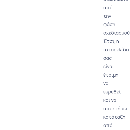
από
την
φάση
σχεδιασμού
Έτσι, η
ιστοσελίδα
σας
είναι
έτοιμη
να
ευρεθεί
και να
αποκτήσει
κατάταξη
από