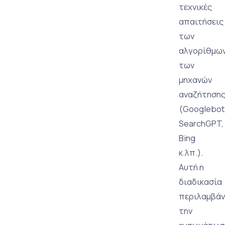
τεχνικές
απαιτήσεις
των
αλγορίθμω
των
μηχανών
αναζήτηση
(Googlebot
SearchGPT,
Bing
κ.λπ.).
Αυτή η
διαδικασία
περιλαμβάν
την