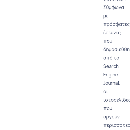
Σύμφωνα
με
πρόσφατες
έρευνες
που
δημοσιεύθη
από το
Search
Engine
Journal,
οι
ιστοσελίδε
που
αργούν
περισσότε