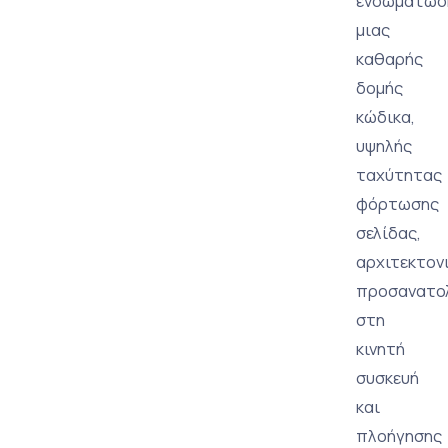
ενσωμάτωσ
μιας
καθαρής
δομής
κώδικα,
υψηλής
ταχύτητας
φόρτωσης
σελίδας,
αρχιτεκτον
προσανατο
στη
κινητή
συσκευή
και
πλοήγησης