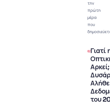
την
πρώτη
μέρα
που
δημοσιεύετ
Γιατί 
Οπτικ
Αρκεί;
Δυσάρ
Αλήθε
Δεδομ
του 2