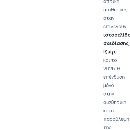
οπτική
αισθητική,
όταν
επιλέγουν
ιστοσελίδ
σχεδίασης
Ιζμίρ
,
και το
2026. Η
επένδυση
μόνο
στην
αισθητική
και η
παράβλεψη
της