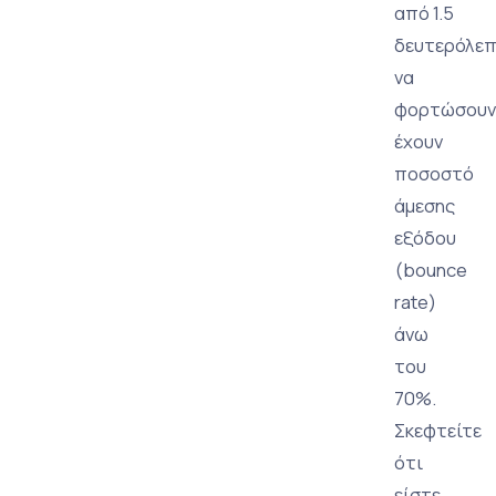
από 1.5
δευτερόλε
να
φορτώσουν
έχουν
ποσοστό
άμεσης
εξόδου
(bounce
rate)
άνω
του
70%.
Σκεφτείτε
ότι
είστε