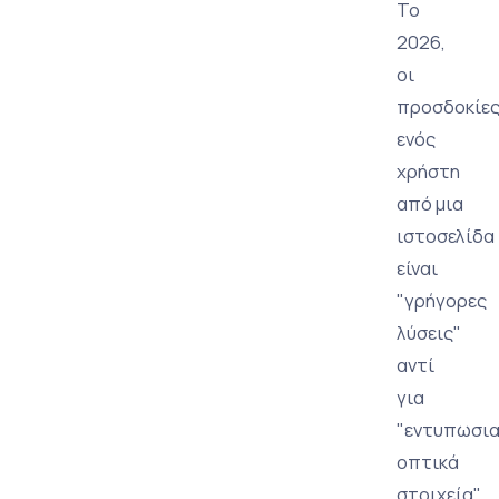
Το
2026,
οι
προσδοκίε
ενός
χρήστη
από μια
ιστοσελίδα
είναι
"γρήγορες
λύσεις"
αντί
για
"εντυπωσι
οπτικά
στοιχεία".