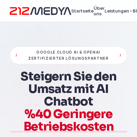
Über
Startseite
Leistungen
B
uns
GOOGLE CLOUD AI & OPENAI
/
/
ZERTIFIZIERTER LÖSUNGSPARTNER
Steigern Sie den
Umsatz mit AI
Chatbot
%40 Geringere
Betriebskosten