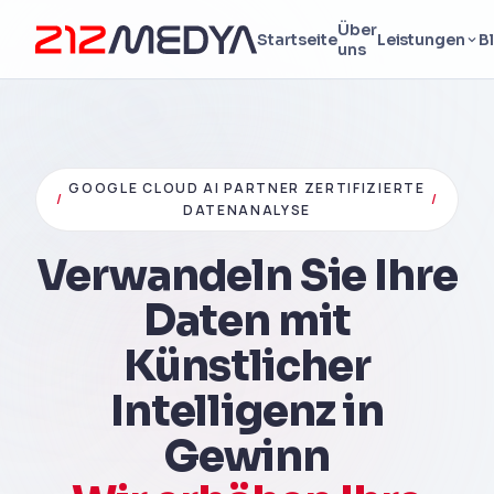
Über
Startseite
Leistungen
B
uns
GOOGLE CLOUD AI PARTNER ZERTIFIZIERTE
/
/
DATENANALYSE
Verwandeln Sie Ihre
Daten mit
Künstlicher
Intelligenz in
Gewinn