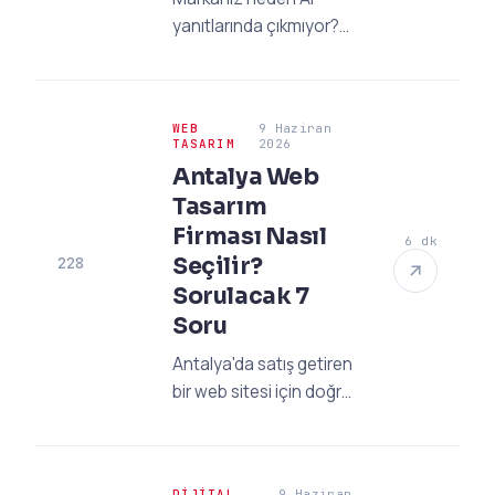
yanıtlarında çıkmıyor?
Yapay zeka marka
görünürlüğü ve GEO
stratejileri ile ChatGPT
WEB
9 Haziran
ve Gemini gibi
TASARIM
2026
platformlarda nasıl öne
Antalya Web
çıkacağınızı öğrenin.
Tasarım
Firması Nasıl
6 dk
Seçilir?
228
Sorulacak 7
Soru
Antalya'da satış getiren
bir web sitesi için doğru
ajans nasıl seçilir? 2026
standartlarında
sormanız gereken 7
DIJITAL
9 Haziran