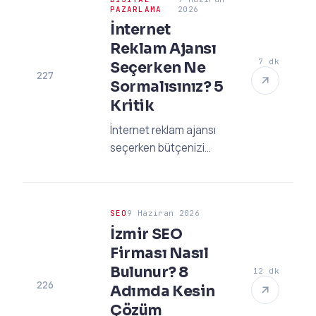
kritik soru ve başarı
PAZARLAMA
2026
stratejileri bu rehberde!
İnternet
Reklam Ajansı
7 dk
Seçerken Ne
227
Sormalısınız? 5
Kritik
İnternet reklam ajansı
seçerken bütçenizi
koruyacak ve
satışlarınızı artıracak 5
kritik soruyu keşfedin.
SEO
9 Haziran 2026
2026 trendleri ve
İzmir SEO
profesyonel seçim
Firması Nasıl
stratejileri burada.
Bulunur? 8
12 dk
226
Adımda Kesin
Çözüm