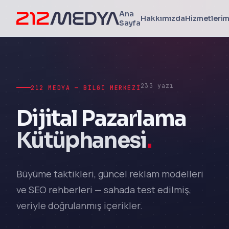
Ana
Hakkımızda
Hizmetlerim
Sayfa
233 yazı
212 MEDYA — BILGI MERKEZI
Dijital Pazarlama
Kütüphanesi
.
Büyüme taktikleri, güncel reklam modelleri
ve SEO rehberleri — sahada test edilmiş,
veriyle doğrulanmış içerikler.