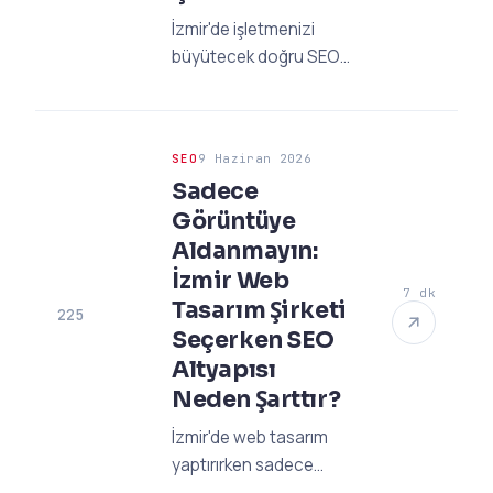
İzmir'de işletmenizi
büyütecek doğru SEO
ajansını bulmakta
zorlanıyor musunuz?
2026 güncel
SEO
9 Haziran 2026
dinamikleriyle
Sadece
hazırladığımız 8 adımlı
Görüntüye
rehberi inceleyin!
Aldanmayın:
İzmir Web
7 dk
Tasarım Şirketi
225
Seçerken SEO
Altyapısı
Neden Şarttır?
İzmir'de web tasarım
yaptırırken sadece
görselliğe odaklanmak