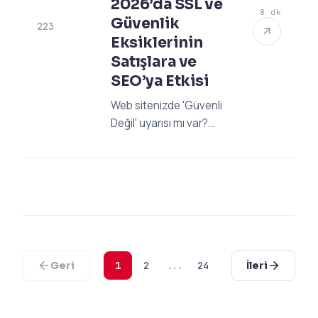
2026’da SSL ve
8 dk
Güvenlik
223
Eksiklerinin
Satışlara ve
SEO’ya Etkisi
Web sitenizde 'Güvenli
Değil' uyarısı mı var?
2026 SSL standartları,
SEO kaybı ve satış
düşüşlerini durdurmak
için profesyonel
rehberimizi inceleyin.
Hemen düzeltin!
Geri
1
2
...
24
İleri