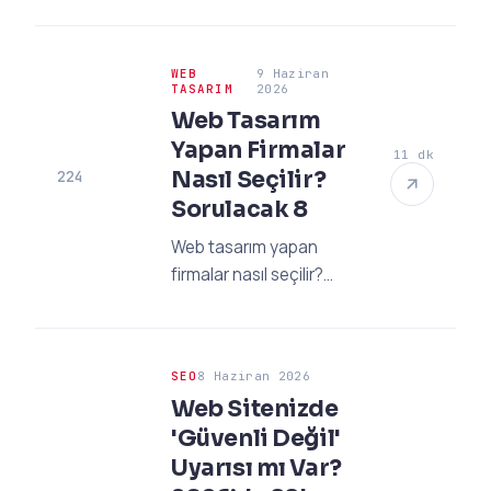
hata! 2026
standartlarında SEO
WEB
9 Haziran
uyumlu altyapının
TASARIM
2026
neden şart olduğunu ve
Web Tasarım
doğru ajansı nasıl
Yapan Firmalar
11 dk
seçeceğinizi öğrenin.
Nasıl Seçilir?
224
Sorulacak 8
Web tasarım yapan
firmalar nasıl seçilir?
2026 standartlarında
gizli maliyetlerden
kaçınmak ve doğru
SEO
8 Haziran 2026
ajansı bulmak için
Web Sitenizde
sormanız gereken 8
'Güvenli Değil'
kritik soru.
Uyarısı mı Var?