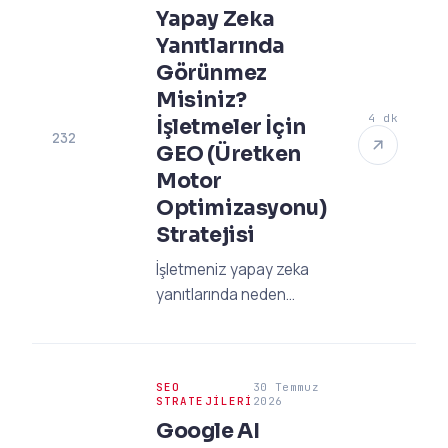
Yapay Zeka
Yanıtlarında
Görünmez
Misiniz?
4 dk
İşletmeler İçin
232
GEO (Üretken
Motor
Optimizasyonu)
Stratejisi
İşletmeniz yapay zeka
yanıtlarında neden
görünmüyor? GEO
stratejisi nasıl kurulur,
teknik ve içerik
SEO
30 Temmuz
optimizasyonu ile AI
STRATEJILERI
2026
görünürlüğünüzü
Google AI
artırmanın yol haritası.