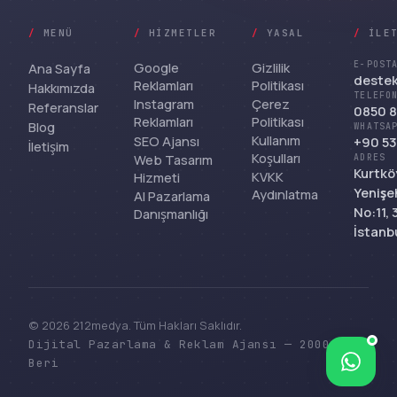
/
MENÜ
/
HIZMETLER
/
YASAL
/
İLE
Google
Gizlilik
E-POST
Ana Sayfa
deste
Reklamları
Politikası
Hakkımızda
TELEFO
Instagram
Çerez
Referanslar
0850 8
Reklamları
Politikası
Blog
WHATSA
Kullanım
SEO Ajansı
+90 53
İletişim
Koşulları
Web Tasarım
ADRES
Kurtkö
KVKK
Hizmeti
Yenişeh
Aydınlatma
AI Pazarlama
No:11,
Danışmanlığı
İstanb
© 2026 212medya. Tüm Hakları Saklıdır.
Dijital Pazarlama & Reklam Ajansı — 2000'den
Bize yazın
Beri