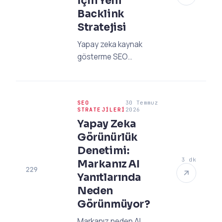
İçin Yeni
Backlink
Stratejisi
Yapay zeka kaynak
gösterme SEO
stratejileriyle AI
Overviews'ta görünür
olun. İçerik mimarisi,
SEO
30 Temmuz
GEO taktikleri ve AI atıf
STRATEJILERI
2026
takibiyle otoritenizi
Yapay Zeka
yükseltin.
Görünürlük
Denetimi:
3 dk
Markanız AI
229
Yanıtlarında
Neden
Görünmüyor?
Markanız neden AI