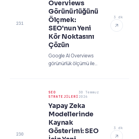
Overviews
Görünürlüğünü
3 dk
Ölçmek:
231
SEO'nun Yeni
Kör Noktasını
Çözün
Google AI Overviews
görünürlük ölçümü ile
markanızı yapay zeka
çağında öne çıkarın.
Geleneksel metriklerin
SEO
30 Temmuz
ötesine geçerek GEO
STRATEJILERI
2026
stratejilerini nasıl
Yapay Zeka
kuracağınızı öğrenin.
Modellerinde
Kaynak
3 dk
Gösterimi: SEO
230