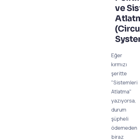
ve Sis
Atlat
(Circ
Syste
Eğer
kırmızı
şeritte
"Sistemleri
Atlatma"
yazıyorsa,
durum
şüpheli
ödemeden
biraz