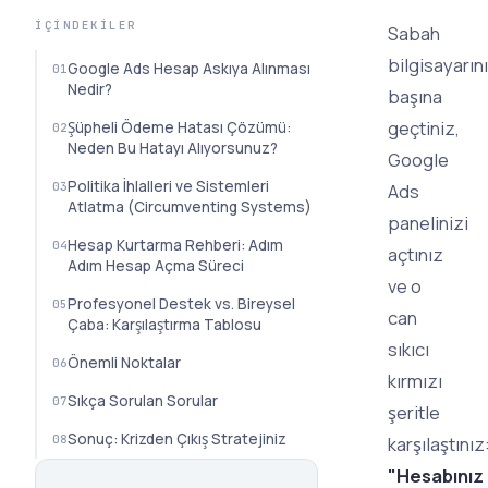
İÇINDEKILER
Sabah
bilgisayarın
Google Ads Hesap Askıya Alınması
Nedir?
başına
geçtiniz,
Şüpheli Ödeme Hatası Çözümü:
Neden Bu Hatayı Alıyorsunuz?
Google
Politika İhlalleri ve Sistemleri
Ads
Atlatma (Circumventing Systems)
panelinizi
Hesap Kurtarma Rehberi: Adım
açtınız
Adım Hesap Açma Süreci
ve o
Profesyonel Destek vs. Bireysel
can
Çaba: Karşılaştırma Tablosu
sıkıcı
Önemli Noktalar
kırmızı
Sıkça Sorulan Sorular
şeritle
Sonuç: Krizden Çıkış Stratejiniz
karşılaştınız
"Hesabınız