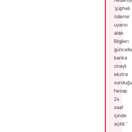
nedeniy
'şüpheli
ödeme'
uyarısı
aldık.
Bilgileri
güncelle
banka
onaylı
ekstre
sunduğ
hesap
24
saat
içinde
açıldı."