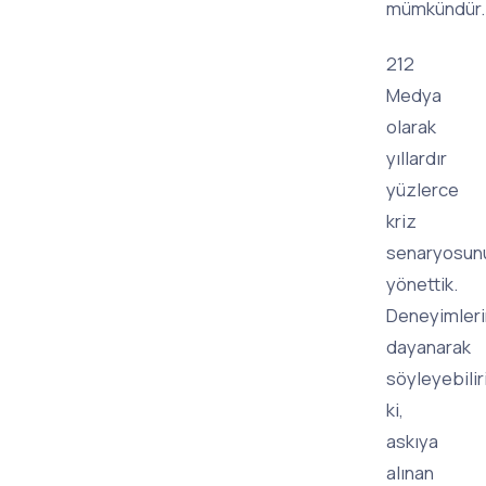
mümkündür.
212
Medya
olarak
yıllardır
yüzlerce
kriz
senaryosun
yönettik.
Deneyimler
dayanarak
söyleyebilir
ki,
askıya
alınan