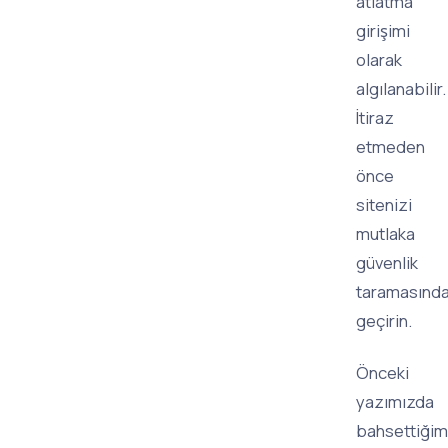
atlatma
girişimi
olarak
algılanabilir.
İtiraz
etmeden
önce
sitenizi
mutlaka
güvenlik
taramasınd
geçirin.
Önceki
yazımızda
bahsettiğim