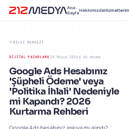
Ana
Hakkımızda
Hizmetlerim
Sayfa
BILGI MERKEZI
DIJITAL PAZARLAMA
20 Mayıs 2026
6 dk okuma
Google Ads Hesabınız
'Şüpheli Ödeme' veya
'Politika İhlali' Nedeniyle
mi Kapandı? 2026
Kurtarma Rehberi
Google Ads hesabınız askıya mı alındı?