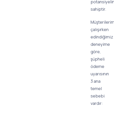
potansiyeli
sahiptir.
Müşterilerim
çalışırken
edindiğimiz
deneyime
göre,
şüpheli
ödeme
uyarısının
3 ana
temel
sebebi
vardır: