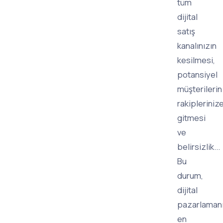
tüm
dijital
satış
kanalınızın
kesilmesi,
potansiyel
müşterilerin
rakipleriniz
gitmesi
ve
belirsizlik...
Bu
durum,
dijital
pazarlaman
en