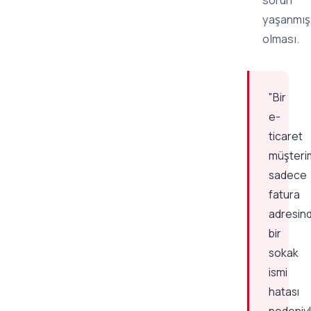
sorun
yaşanmış
olması.
"Bir
e-
ticaret
müşteri
sadece
fatura
adresin
bir
sokak
ismi
hatası