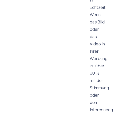
Echtzeit.
Wenn
das Bild
oder
das
Video in
Ihrer
Werbung
zu über
90 %
mit der
Stimmung
oder
dem
Interesseng