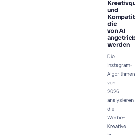
Kreativqu
und
Kompatibi
die
von AI
angetrie
werden
Die
Instagram-
Algorithmen
von
2026
analysieren
die
Werbe-
Kreative
in