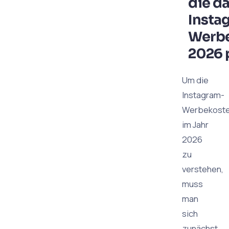
die d
Insta
Werb
2026 
Um die
Instagram-
Werbekost
im Jahr
2026
zu
verstehen,
muss
man
sich
zunächst