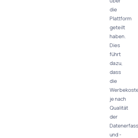
über
die
Plattform
geteilt
haben.
Dies
führt
dazu,
dass
die
Werbekost
je nach
Qualität
der
Datenerfas
und -