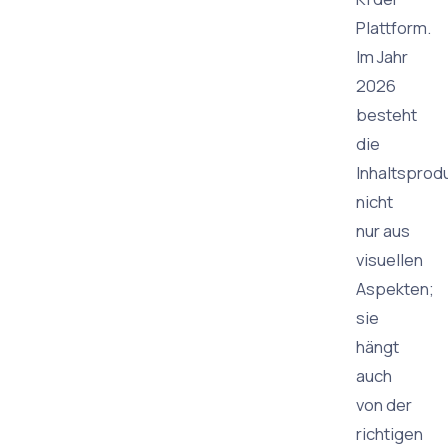
Plattform.
Im Jahr
2026
besteht
die
Inhaltsprod
nicht
nur aus
visuellen
Aspekten;
sie
hängt
auch
von der
richtigen