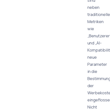
sind
neben
traditionell
Metriken
wie
„Benutzerer
und „AI-
Kompatibili
neue
Parameter
in die
Bestimmun
der
Werbekost
eingeflosse
Nicht