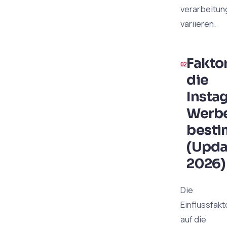
verarbeitun
variieren.
Faktor
die
Insta
Werb
best
(Upda
2026)
Die
Einflussfak
auf die