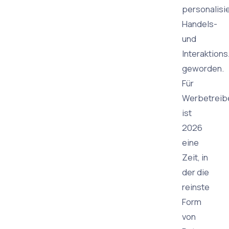
personalisi
Handels-
und
Interaktion
geworden.
Für
Werbetreib
ist
2026
eine
Zeit, in
der die
reinste
Form
von