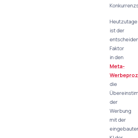
Konkurrenzs
Heutzutage
ist der
entscheide
Faktor
in den
Meta-
Werbeproz
die
Übereinsti
der
Werbung
mit der
eingebaute
KI der