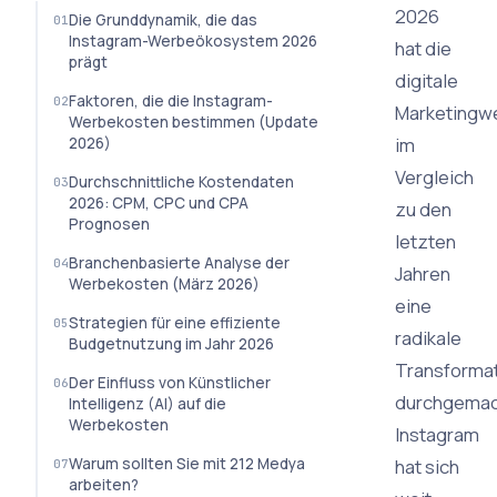
2026
Die Grunddynamik, die das
Instagram-Werbeökosystem 2026
hat die
prägt
digitale
Faktoren, die die Instagram-
Marketingwe
Werbekosten bestimmen (Update
im
2026)
Vergleich
Durchschnittliche Kostendaten
2026: CPM, CPC und CPA
zu den
Prognosen
letzten
Branchenbasierte Analyse der
Jahren
Werbekosten (März 2026)
eine
Strategien für eine effiziente
radikale
Budgetnutzung im Jahr 2026
Transforma
Der Einfluss von Künstlicher
durchgemac
Intelligenz (AI) auf die
Werbekosten
Instagram
Warum sollten Sie mit 212 Medya
hat sich
arbeiten?