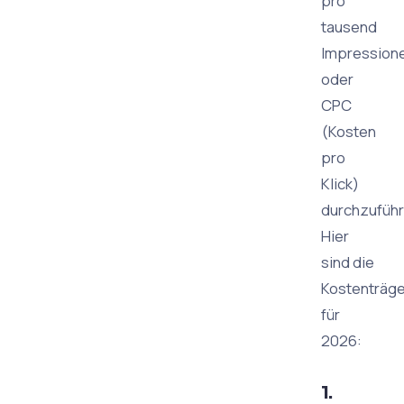
pro
tausend
Impression
oder
CPC
(Kosten
pro
Klick)
durchzuführ
Hier
sind die
Kostenträge
für
2026:
1.