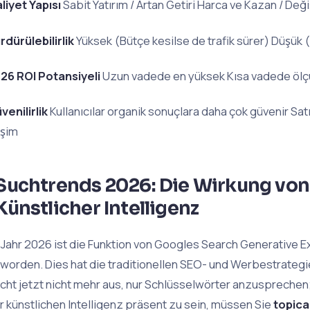
liyet Yapısı
Sabit Yatırım / Artan Getiri Harca ve Kazan / Değ
rdürülebilirlik
Yüksek (Bütçe kesilse de trafik sürer) Düşük (
26 ROI Potansiyeli
Uzun vadede en yüksek Kısa vadede ölçüle
venilirlik
Kullanıcılar organik sonuçlara daha çok güvenir Satın
işim
Suchtrends 2026: Die Wirkung von
Künstlicher Intelligenz
 Jahr 2026 ist die Funktion von Googles Search Generative 
worden. Dies hat die traditionellen SEO- und Werbestrategi
icht jetzt nicht mehr aus, nur Schlüsselwörter anzusprech
r künstlichen Intelligenz präsent zu sein, müssen Sie
topica