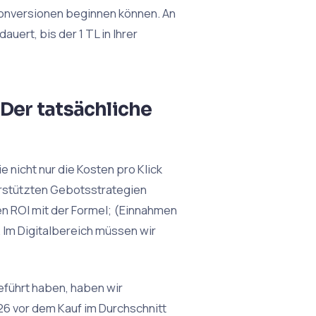
Konversionen beginnen können. An
auert, bis der 1 TL in Ihrer
Der tatsächliche
 nicht nur die Kosten pro Klick
erstützten Gebotsstrategien
en ROI mit der Formel; (Einnahmen
 Im Digitalbereich müssen wir
eführt haben, haben wir
26 vor dem Kauf im Durchschnitt