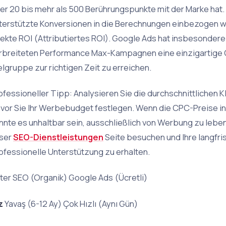
er 20 bis mehr als 500 Berührungspunkte mit der Marke hat. 
terstützte Konversionen in die Berechnungen einbezogen w
rekte ROI (Attributiertes ROI). Google Ads hat insbesondere
rbreiteten Performance Max-Kampagnen eine einzigartige G
elgruppe zur richtigen Zeit zu erreichen.
ofessioneller Tipp: Analysieren Sie die durchschnittlichen 
vor Sie Ihr Werbebudget festlegen. Wenn die CPC-Preise in 
nnte es unhaltbar sein, ausschließlich von Werbung zu lebe
ser
SEO-Dienstleistungen
Seite besuchen und Ihre langfri
ofessionelle Unterstützung zu erhalten.
iter SEO (Organik) Google Ads (Ücretli)
z
Yavaş (6-12 Ay) Çok Hızlı (Aynı Gün)