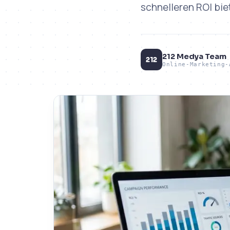
schnelleren ROI biet
212 Medya Team
212
Online-Marketing-