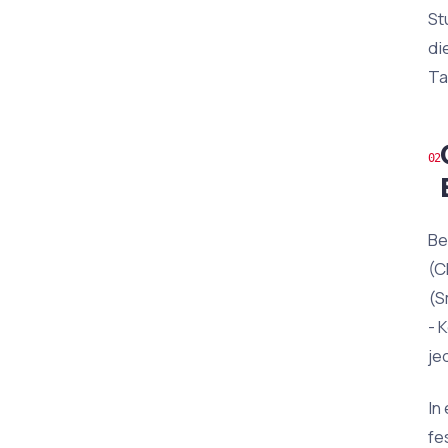
St
di
Ta
Be
(C
(S
- 
je
In
fe