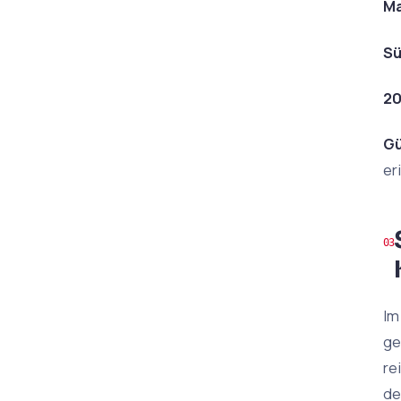
Ma
Sü
20
Gü
er
Im
ge
re
de