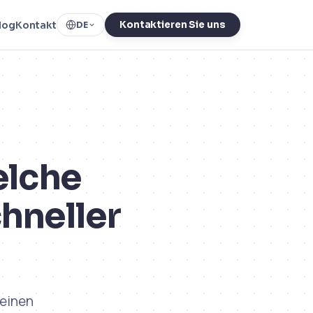
log
Kontakt
Kontaktieren Sie uns
DE
elche
chneller
 einen