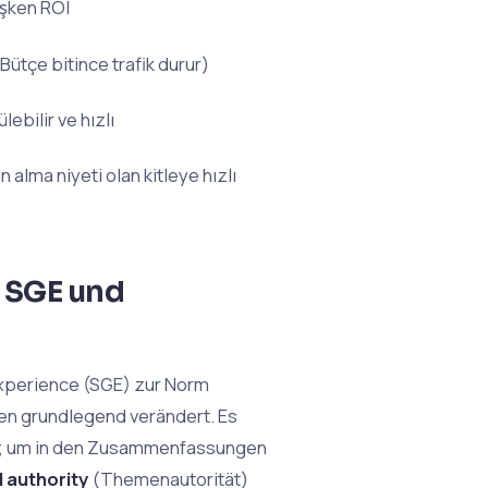
işken ROI
Bütçe bitince trafik durur)
bilir ve hızlı
 alma niyeti olan kitleye hızlı
 SGE und
Experience (SGE) zur Norm
en grundlegend verändert. Es
en; um in den Zusammenfassungen
l authority
(Themenautorität)