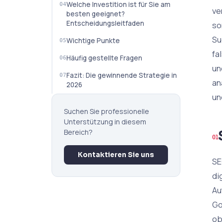
Welche Investition ist für Sie am
ve
besten geeignet?
Entscheidungsleitfaden
so
Su
Wichtige Punkte
fa
Häufig gestellte Fragen
un
Fazit: Die gewinnende Strategie in
an
2026
un
Suchen Sie professionelle
Unterstützung in diesem
Bereich?
Kontaktieren Sie uns
SE
di
Au
Go
ob