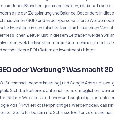
rschiedenen Branchen gesammelt haben, ist diese Frage eige
ndern eine der Zeitplanung und Balance. Besonders in dieser 
chmaschinen (SGE) und hyper-personalisierte Werbemodel
lsche Investition in den falschen Kanal nicht nur einen Verlu
ermesslichen Zeitverlust. In diesem Leitfaden werden wir 
alysieren, welche Investition Ihrem Unternehmen im Licht d
d nachhaltigere ROI (Return on Investment) bietet.
SEO oder Werbung? Was macht 20
O (Suchmaschinenoptimierung) und Google Ads sind zwei g
gitale Sichtbarkeit eines Unternehmens ermöglichen; währen
torität Ihrer Website zu erhöhen und langfristig „kostenlosen
ogle Ads (PPC) ein kostenpflichtiges Werbemodell, das Ihne
erster Stelle für bestimmte Schlüsselwörter zu erscheinen.