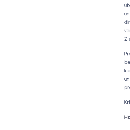
üb
un
di
ve
Zi
Pr
be
kö
un
pr
Kr
Hı