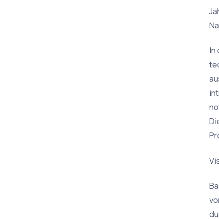
Ja
Na
In
te
au
in
no
Di
Pr
Vi
Ba
vo
du