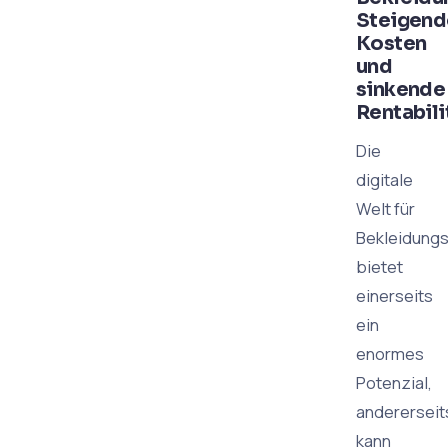
Steigend
Kosten
und
sinkende
Rentabili
Die
digitale
Welt für
Bekleidung
bietet
einerseits
ein
enormes
Potenzial,
andererseit
kann