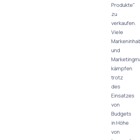
Produkte"
zu
verkaufen.
Viele
Markeninha
und
Marketingm
kämpfen
trotz
des
Einsatzes
von
Budgets
in Höhe
von