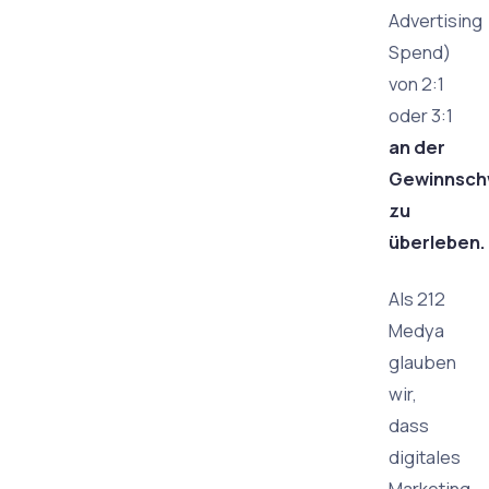
Advertising
Spend)
von 2:1
oder 3:1
an der
Gewinnsch
zu
überleben.
Als 212
Medya
glauben
wir,
dass
digitales
Marketing