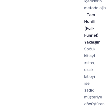
içeriklerin
metodolojisi
-
Tam
Hunili
(Full-
Funnel)
Yaklaşım:
Soğuk
kitleyi
ısıtan,
sıcak
kitleyi
ise
sadık
müşteriye
dönüştüren