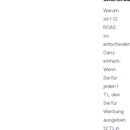
Warum
ist 1:12
ROAS
so
entscheide
Ganz
einfach:
Wenn
Sie für
jeden 1
TL, den
Sie für
Werbung
ausgeben,
12 TL in