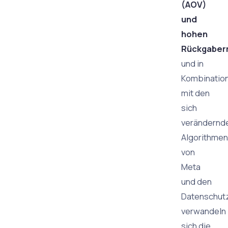
(AOV)
und
hohen
Rückgaber
und in
Kombinatio
mit den
sich
verändernd
Algorithmen
von
Meta
und den
Datenschut
verwandeln
sich die