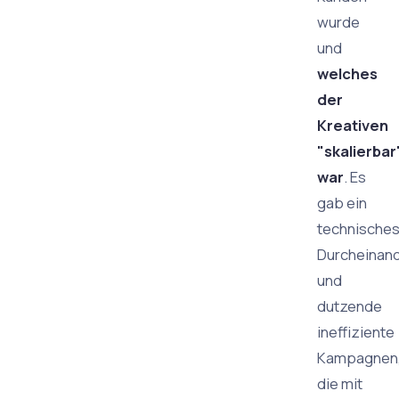
wurde
und
welches
der
Kreativen
"skalierbar
war
. Es
gab ein
technische
Durcheinan
und
dutzende
ineffiziente
Kampagnen
die mit