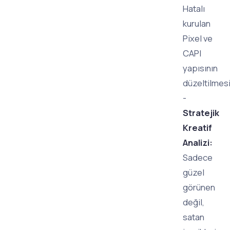
Hatalı
kurulan
Pixel ve
CAPI
yapısının
düzeltilmesi
-
Stratejik
Kreatif
Analizi:
Sadece
güzel
görünen
değil,
satan