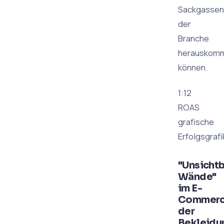
Sackgassen
der
Branche
herauskom
können.
1:12
ROAS
grafische
Erfolgsgrafi
"Unsicht
Wände"
im E-
Commer
der
Bekleidun