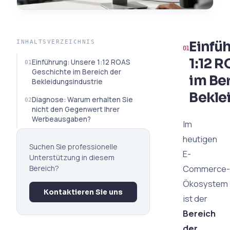
Einfü
INHALTSVERZEICHNIS
1:12 
Einführung: Unsere 1:12 ROAS
Geschichte im Bereich der
im Be
Bekleidungsindustrie
Bekle
Diagnose: Warum erhalten Sie
nicht den Gegenwert Ihrer
Werbeausgaben?
Im
heutigen
Suchen Sie professionelle
E-
Unterstützung in diesem
Commerce-
Bereich?
Ökosystem
Kontaktieren Sie uns
ist der
Bereich
der