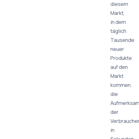
diesem
Markt,
in dem
täglich
Tausende
neuer
Produkte
auf den
Markt
kommen,
die
Aufmerksam
der
Verbrauche
in
Sekunden