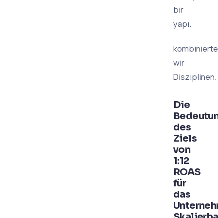
bir
yapı.
kombiniert
wir
Disziplinen.
Die
Bedeutu
des
Ziels
von
1:12
ROAS
für
das
Unterneh
Skalierba