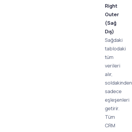
Right
Outer
(Sağ
Dış)
Sağdaki
tablodaki
tüm
verileri
alır,
soldakinden
sadece
eşleşenleri
getirir.
Tüm
CRM