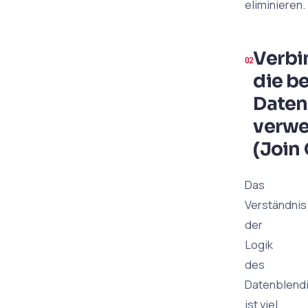
eliminieren.
Verbi
die b
Daten
verwe
(Join
Das
Verständnis
der
Logik
des
Datenblend
ist viel