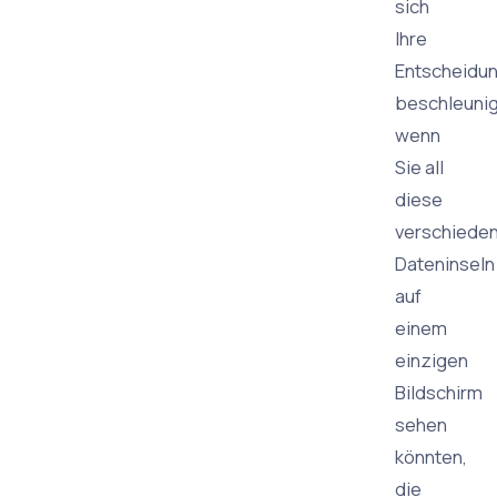
sich
Ihre
Entscheidu
beschleunig
wenn
Sie all
diese
verschiede
Dateninseln
auf
einem
einzigen
Bildschirm
sehen
könnten,
die