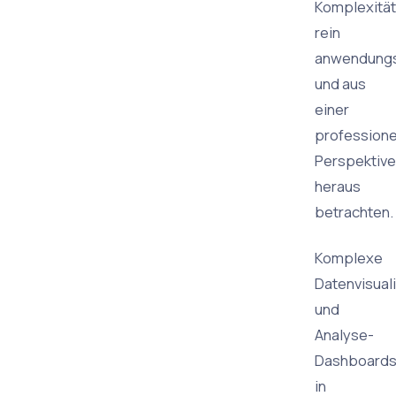
Komplexität
rein
anwendungs
und aus
einer
professione
Perspektive
heraus
betrachten.
Komplexe
Datenvisual
und
Analyse-
Dashboard
in