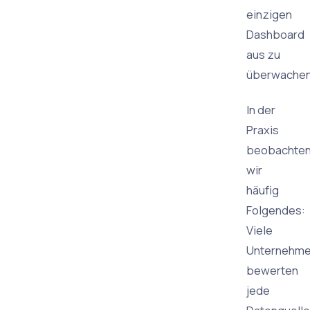
einzigen
Dashboard
aus zu
überwachen
In der
Praxis
beobachte
wir
häufig
Folgendes:
Viele
Unternehm
bewerten
jede