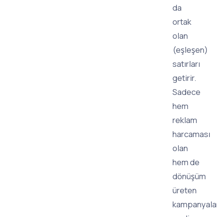
da
ortak
olan
(eşleşen)
satırları
getirir.
Sadece
hem
reklam
harcaması
olan
hem de
dönüşüm
üreten
kampanyala