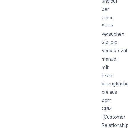
und auf
der
einen
Seite
versuchen
Sie, die
Verkaufszah
manuell
mit
Excel
abzugleiche
die aus
dem
CRM
(Customer
Relationshi