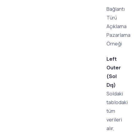
Bağlantı
Türü
Açıklama
Pazarlama
Örneği
Left
Outer
(Sol
Dış)
Soldaki
tablodaki
tüm
verileri
alır,