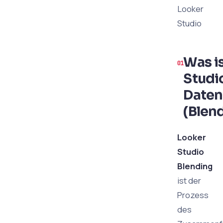
Looker
Studio
Was i
Studi
Daten
(Blen
Looker
Studio
Blending
ist der
Prozess
des