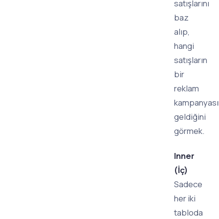
satışlarını
baz
alıp,
hangi
satışların
bir
reklam
kampanyası
geldiğini
görmek.
Inner
(İç)
Sadece
her iki
tabloda