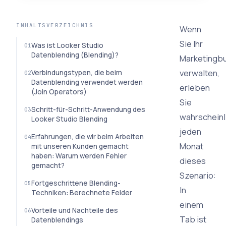
INHALTSVERZEICHNIS
Wenn
Sie Ihr
Was ist Looker Studio
Datenblending (Blending)?
Marketingb
verwalten,
Verbindungstypen, die beim
Datenblending verwendet werden
erleben
(Join Operators)
Sie
Schritt-für-Schritt-Anwendung des
wahrscheinl
Looker Studio Blending
jeden
Erfahrungen, die wir beim Arbeiten
Monat
mit unseren Kunden gemacht
haben: Warum werden Fehler
dieses
gemacht?
Szenario:
Fortgeschrittene Blending-
In
Techniken: Berechnete Felder
einem
Vorteile und Nachteile des
Tab ist
Datenblendings