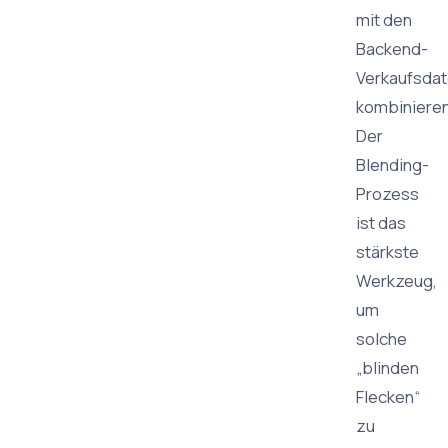
mit den
Backend-
Verkaufsda
kombinieren
Der
Blending-
Prozess
ist das
stärkste
Werkzeug,
um
solche
„blinden
Flecken“
zu