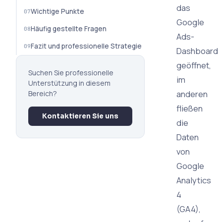
das
Wichtige Punkte
Google
Häufig gestellte Fragen
Ads-
Fazit und professionelle Strategie
Dashboard
geöffnet,
Suchen Sie professionelle
im
Unterstützung in diesem
anderen
Bereich?
fließen
Kontaktieren Sie uns
die
Daten
von
Google
Analytics
4
(GA4),