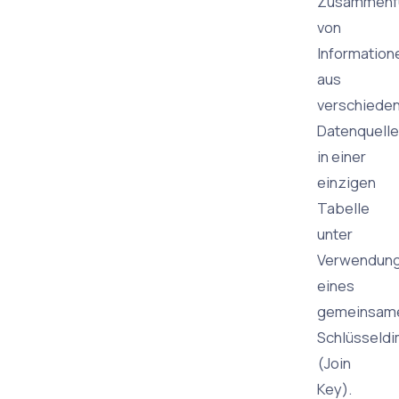
Zusammenf
von
Information
aus
verschiede
Datenquell
in einer
einzigen
Tabelle
unter
Verwendun
eines
gemeinsam
Schlüsseld
(Join
Key).