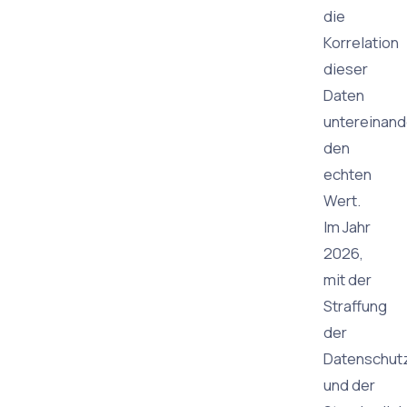
die
Korrelation
dieser
Daten
untereinand
den
echten
Wert.
Im Jahr
2026,
mit der
Straffung
der
Datenschu
und der