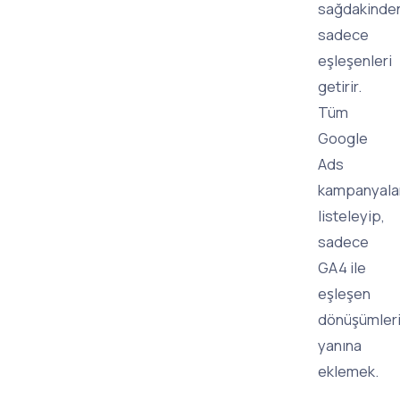
sağdakinde
sadece
eşleşenleri
getirir.
Tüm
Google
Ads
kampanyalar
listeleyip,
sadece
GA4 ile
eşleşen
dönüşümler
yanına
eklemek.