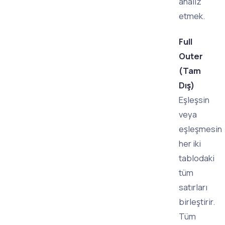
analiz
etmek.
Full
Outer
(Tam
Dış)
Eşleşsin
veya
eşleşmesin
her iki
tablodaki
tüm
satırları
birleştirir.
Tüm