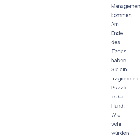
Managemen
kommen.
Am
Ende
des
Tages
haben
Sie ein
fragmentier
Puzzle
in der
Hand.
Wie
sehr
würden