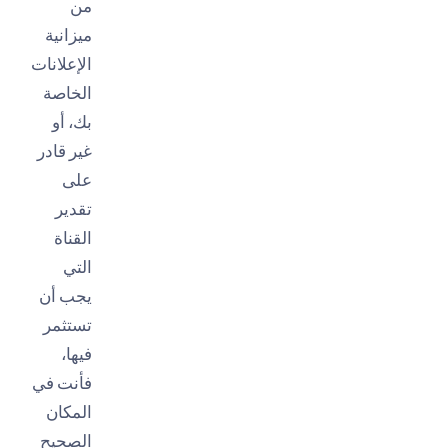
من
ميزانية
الإعلانات
الخاصة
بك، أو
غير قادر
على
تقدير
القناة
التي
يجب أن
تستثمر
فيها،
فأنت في
المكان
الصحيح