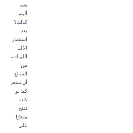
بعد،
أليس
كذلك؟
بعد
استثمار
آلاف
الليرات،
من
الشائع
أن تشعر
كما لو
كنت
تفتح
متجرًا
على