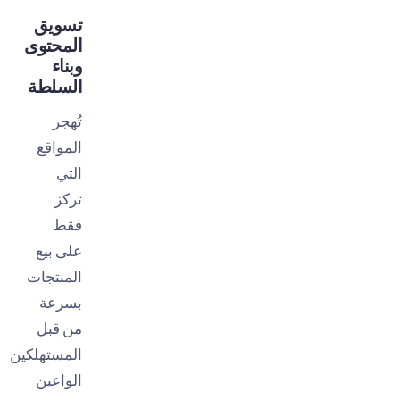
تسويق
المحتوى
وبناء
السلطة
تُهجر
المواقع
التي
تركز
فقط
على بيع
المنتجات
بسرعة
من قبل
المستهلكين
الواعين