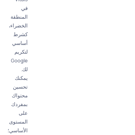
في
المنطقة
الخضراء،
كشرط
أساسي
لتكريم
Google
لك.
يمكنك
تحسين
محتواك
بمفردك
على
المستوى
الأساسي؛