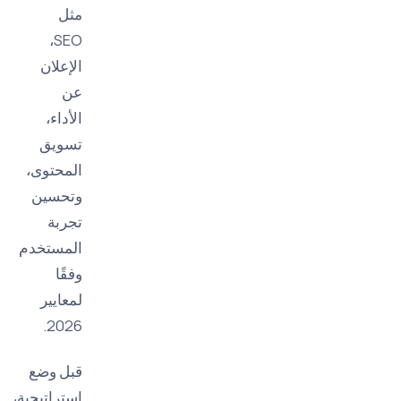
مثل
SEO،
الإعلان
عن
الأداء،
تسويق
المحتوى،
وتحسين
تجربة
المستخدم
وفقًا
لمعايير
2026.
قبل وضع
استراتيجية،