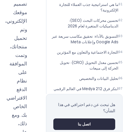
تصميم
ستراتيجية جذب العملاء للتجارة
ونية؟
موقعك
الإلكتروني،
تحسين محركات البحث (SEO):
كيات المتغيرة لعام 2026
وتم
ق بالأداء: تحقيق مكاسب سريعة عبر
تحميل
وإعلانات Meta
منتجاتك،
 الاجتماعية والتعاون مع المؤثرين
وتمت
تحسين معدل التحويل (CRO): تحويل
الموافقة
 إلى مبيعات
على
البيانات والتخصيص
نظام
الدفع
العالم الرقمي
الافتراضي
بحث عن دعم احترافي في هذا
الخاص
ن؟
بك. ومع
ذلك،
اتصل بنا
على