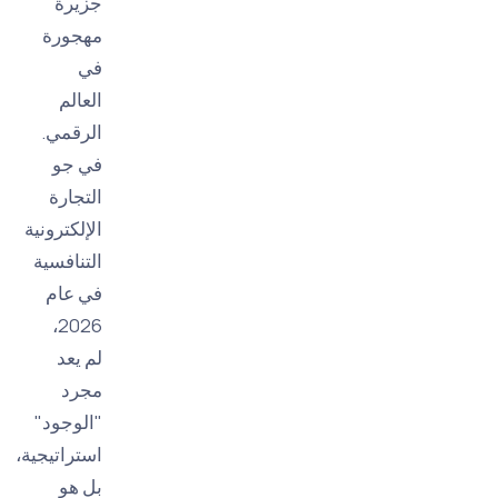
جزيرة
مهجورة
في
العالم
الرقمي.
في جو
التجارة
الإلكترونية
التنافسية
في عام
2026،
لم يعد
مجرد
"الوجود"
استراتيجية،
بل هو