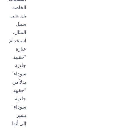
الخاصة
بك. على
سبيل
المثال،
استخدام
عبارة
"حقيبة
جلدية
سوداء"
بدلاً من
"حقيبة
جلدية
سوداء"
يشير
إلى أنها