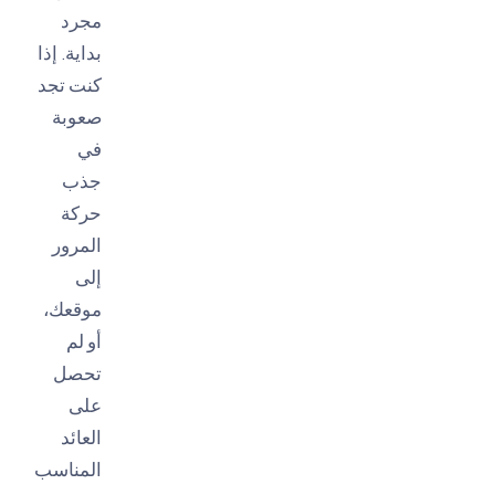
مجرد
بداية. إذا
كنت تجد
صعوبة
في
جذب
حركة
المرور
إلى
موقعك،
أو لم
تحصل
على
العائد
المناسب