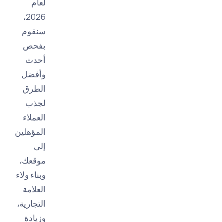
لعام
2026،
سنقوم
بفحص
أحدث
وأفضل
الطرق
لجذب
العملاء
المؤهلين
إلى
موقعك،
وبناء ولاء
العلامة
التجارية،
وزيادة