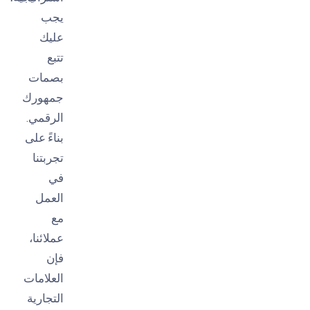
يجب
عليك
تتبع
بصمات
جمهورك
الرقمي.
بناءً على
تجربتنا
في
العمل
مع
عملائنا،
فإن
العلامات
التجارية