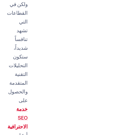
ولكن في
القطاعات
التي
تشهد
تنافساً
شديداً،
ستكون
التحليلات
التقنية
المتقدمة
والحصول
على
خدمة
SEO
الاحترافية