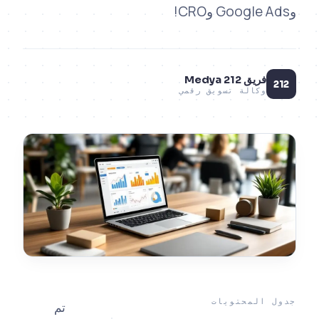
ق 212 Medya
كالة تسويق رقمي
لمحتويات
تم