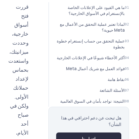
قررت
ي القيود على الإعلانات الخاصة
نستغرام في الأسواق الخارجية؟
فتح
أسواق
ا تعتبر عملية التحقق من الأعمال مع
وية؟
خارجية،
ة التحقق من حساب إنستغرام خطوة
وحددت
وة
ميزانيتك،
 الأخطاء شيوعًا في الإعلانات الخارجية
واستعدت
 العمل مع شريك أعمال Meta
بحماس
لإعداد
 هامة
حملاتك
ئلة الشائعة
الأولى.
يجة: تواجد بأمان في السوق العالمية
ولكن في
صباح
 تبحث عن دعم احترافي في هذا
أحد
شأن؟
الأيام،
اتصل بنا