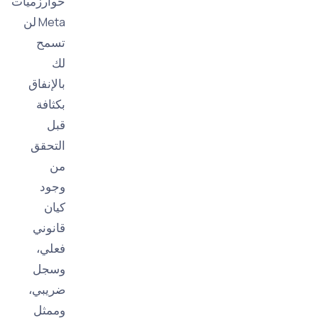
خوارزميات
Meta لن
تسمح
لك
بالإنفاق
بكثافة
قبل
التحقق
من
وجود
كيان
قانوني
فعلي،
وسجل
ضريبي،
وممثل