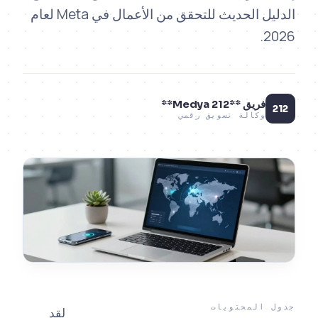
الدليل الحديث للتحقق من الأعمال في Meta لعام
2
فريق **212 Medya**
وكالة تسويق رقمي
المحتويات
لقد