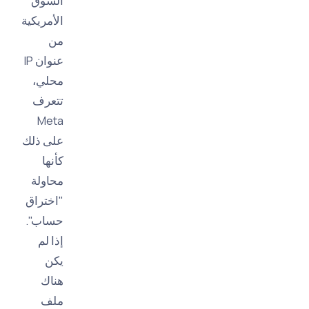
السوق
الأمريكية
من
عنوان IP
محلي،
تتعرف
Meta
على ذلك
كأنها
محاولة
"اختراق
حساب".
إذا لم
يكن
هناك
ملف