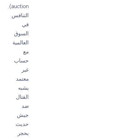
auction).
التنافس
في
السوق
العالمية
مع
حساب
غير
معتمد
يشبه
القتال
ضد
جيش
حديث
بحجر