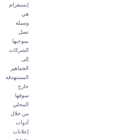
إنستغرام
هي
وسيلة
تصل
بموجبها
الشركات
إلى
الجماهير
المستهدفة
خارج
سوقها
المحلي
من خلال
أدوات
إعلانات