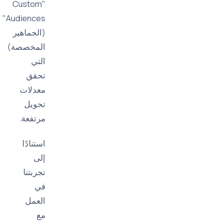
"Custom
Audiences"
(الجماهير
المخصصة)
التي
تحقق
معدلات
تحويل
مرتفعة.
استنادًا
إلى
تجربتنا
في
العمل
مع