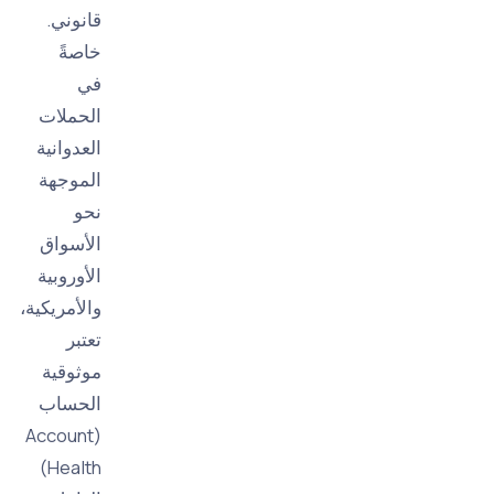
قانوني.
خاصةً
في
الحملات
العدوانية
الموجهة
نحو
الأسواق
الأوروبية
والأمريكية،
تعتبر
موثوقية
الحساب
(Account
Health)