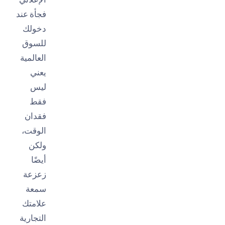
فجأة عند
دخولك
للسوق
العالمية
يعني
ليس
فقط
فقدان
الوقت،
ولكن
أيضًا
زعزعة
سمعة
علامتك
التجارية