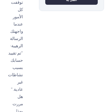
توقفت
كل
الأمور
عندما
واجهتك
الرسالة
الرهيبة:
"تم تقييد
حسابك
بسبب
نشاطات
غير
عادية."
هل
مررت
بهذا