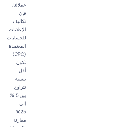
عملائنا،
فإن
تكاليف
الإعلانات
للحسابات
المعتمدة
(CPC)
تكون
أقل
بنسبة
تتراوح
بين 15%
إلى
25%
مقارنة