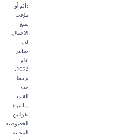
دائم أو
مؤقت
لمنع
الاحتيال.
في
معايير
عام
2026،
ترتبط
هذه
القيود
مباشرة
بقوانين
الخصوصية
المحلية