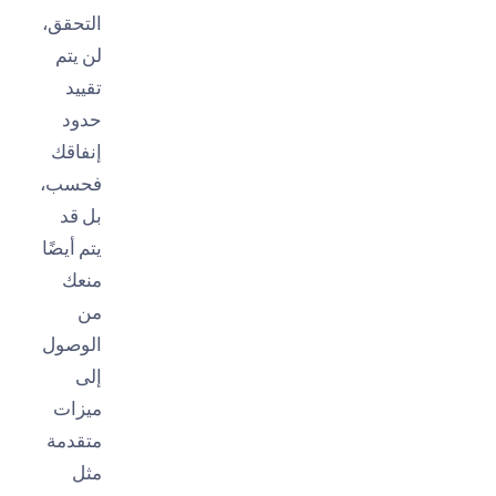
التحقق،
لن يتم
تقييد
حدود
إنفاقك
فحسب،
بل قد
يتم أيضًا
منعك
من
الوصول
إلى
ميزات
متقدمة
مثل