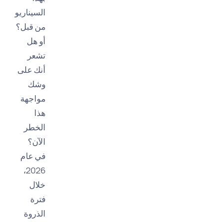
السيناريو
من قبل؟
أو هل
تشعر
أنك على
وشك
مواجهة
هذا
الخطر
الآن؟
في عام
2026،
خلال
فترة
الذروة