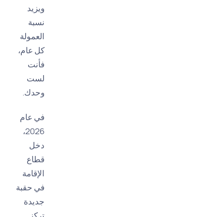
ويزيد
نسبة
العمولة
كل عام،
فأنت
لست
وحدك.
في عام
2026،
دخل
قطاع
الإقامة
في حقبة
جديدة
تركز