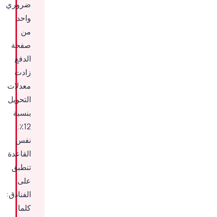
ضروري
واحد
من
صفحة
الدفع
زادت
معدلات
التحويل
بنسبة
12٪.
نفس
القاعدة
تنطبق
على
الفنادق:
كلما