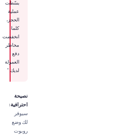
بسّطت
عملية
الحجز،
كلما
انخفضت
مخاطر
دفع
العمولة
لديك."
نصيحة
احترافية:
سيوفر
لك وضع
روبوت