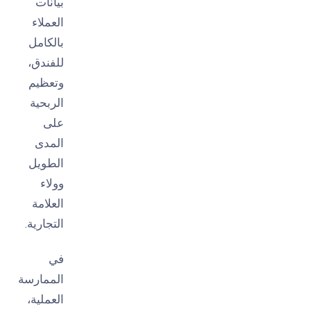
بيانات
العملاء
بالكامل
للفندق،
وتعظيم
الربحية
على
المدى
الطويل
وولاء
العلامة
التجارية.
في
الممارسة
العملية،