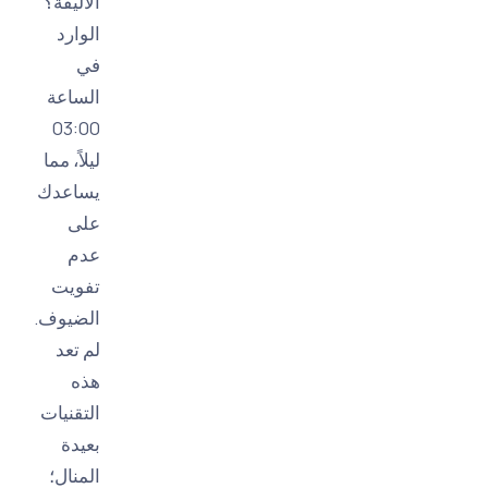
الأليفة؟"
الوارد
في
الساعة
03:00
ليلاً، مما
يساعدك
على
عدم
تفويت
الضيوف.
لم تعد
هذه
التقنيات
بعيدة
المنال؛