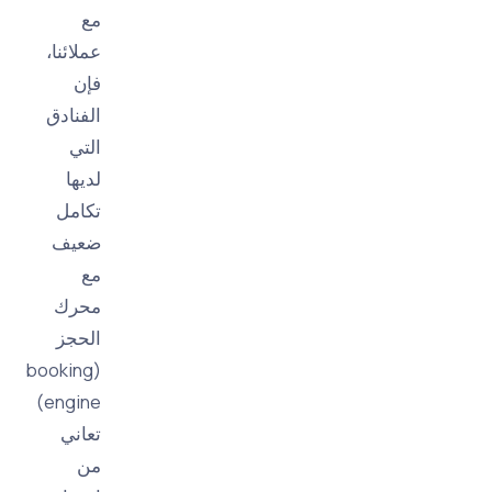
مع
عملائنا،
فإن
الفنادق
التي
لديها
تكامل
ضعيف
مع
محرك
الحجز
(booking
engine)
تعاني
من