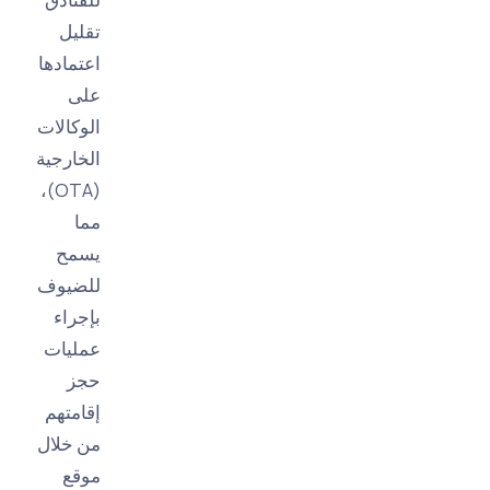
تقليل
اعتمادها
على
الوكالات
الخارجية
(OTA)،
مما
يسمح
للضيوف
بإجراء
عمليات
حجز
إقامتهم
من خلال
موقع