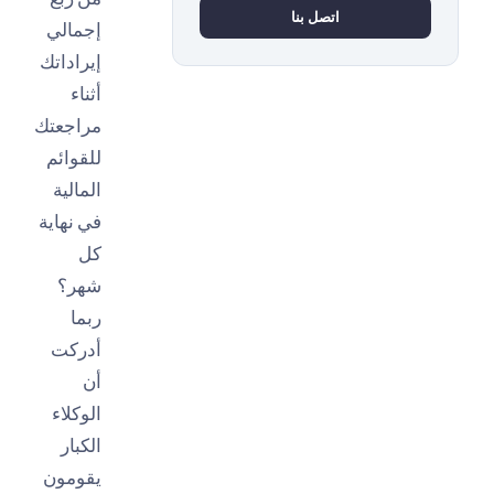
اتصل بنا
إجمالي
إيراداتك
أثناء
مراجعتك
للقوائم
المالية
في نهاية
كل
شهر؟
ربما
أدركت
أن
الوكلاء
الكبار
يقومون