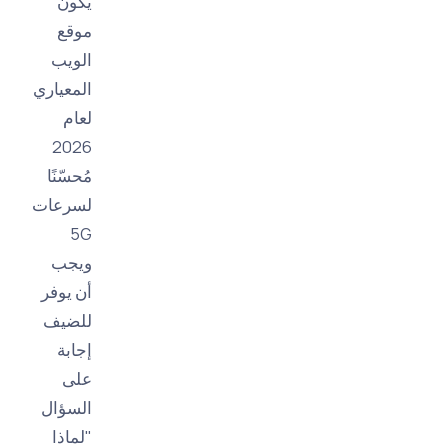
يكون
موقع
الويب
المعياري
لعام
2026
مُحسّنًا
لسرعات
5G
ويجب
أن يوفر
للضيف
إجابة
على
السؤال
"لماذا