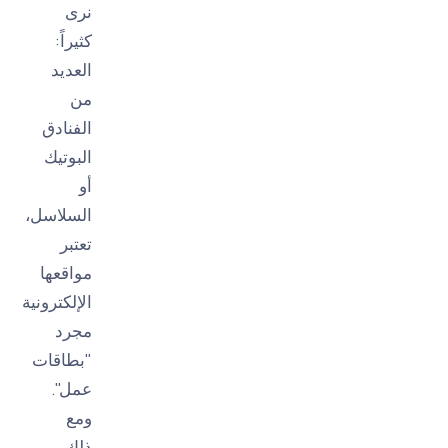
نرى
كثيراً:
العديد
من
الفنادق
البوتيك
أو
السلاسل،
تعتبر
مواقعها
الإلكترونية
مجرد
"بطاقات
عمل".
ومع
ذلك،