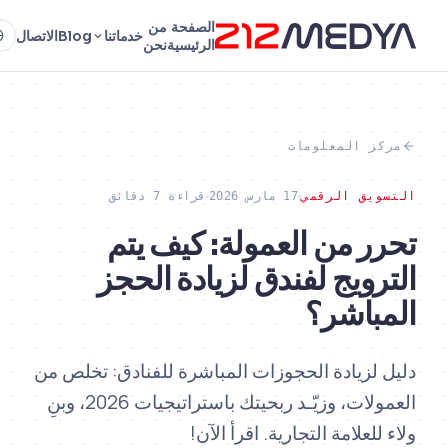
الصفحة
من
خدماتنا
Blog
الاتصال
AR
الرئيسية
نحن
ز المعلومات
يق الرقمي
17 مارس 2026
قراءة 7 دقائق
ر من العمولة: كيف يتم
رويج لفندق لزيادة الحجز
باشر؟
لزيادة الحجوزات المباشرة للفنادق: تخلص من
العمولات، وزيّـد ربحيتك باستراتيجيات 2026، وبنِ
لعلامة التجارية. اقرأ الآن!