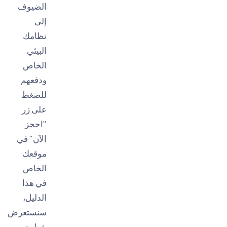
الضيوف
إلى
نظامك
البيئي
الخاص
ودفعهم
للضغط
على زر
"احجز
الآن" في
موقعك
الخاص.
في هذا
الدليل،
سنستعرض
خطوة