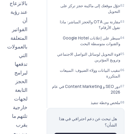
بالانزعاج
 موقعك إلى ماكينة حجز تركز على
عند رؤية
ويل
أن
مقارنة بين OTA والحجز المباشر: ماذا
 الأرقام؟
الفواتير
المتعلقة
سيطر على إعلانات Google Hotel
نوات متوسطة البحث
بالعمولات
التحويل لوسائل التواصل الاجتماعي
التي
يج المؤثرين
تدفعها
ب البيانات وولاء الضيوف: المبيعات
لبرامج
كررة
الحجز
دور SEO و Content Marketing في عام
التابعة
2
لجهات
 وخطة تنفيذ
خارجية
تلتهم ما
 تبحث عن دعم احترافي في هذا
يقرب
شأن؟
من ربع