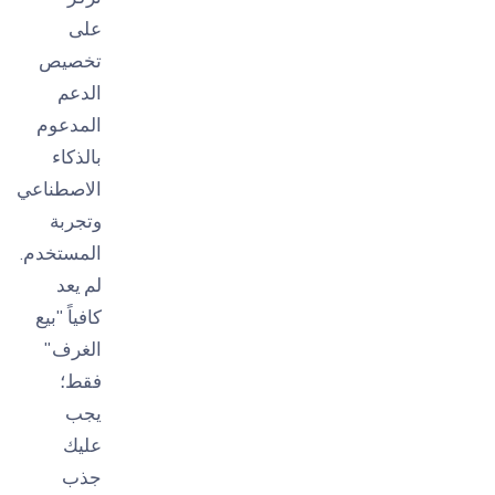
على
تخصيص
الدعم
المدعوم
بالذكاء
الاصطناعي
وتجربة
المستخدم.
لم يعد
كافياً "بيع
الغرف"
فقط؛
يجب
عليك
جذب