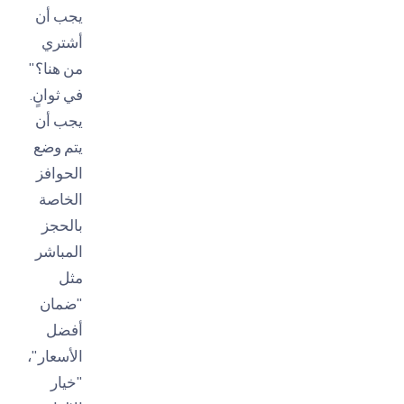
يجب أن
أشتري
من هنا؟"
في ثوانٍ.
يجب أن
يتم وضع
الحوافز
الخاصة
بالحجز
المباشر
مثل
"ضمان
أفضل
الأسعار"،
"خيار