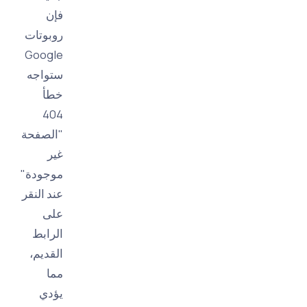
فإن
روبوتات
Google
ستواجه
خطأ
404
"الصفحة
غير
موجودة"
عند النقر
على
الرابط
القديم،
مما
يؤدي