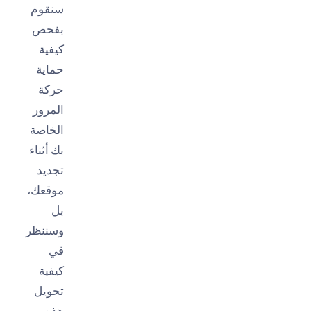
سنقوم
بفحص
كيفية
حماية
حركة
المرور
الخاصة
بك أثناء
تجديد
موقعك،
بل
وسننظر
في
كيفية
تحويل
هذه