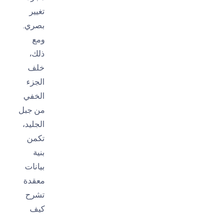
تغيير
بصري.
ومع
ذلك،
خلف
الجزء
الخفي
من جبل
الجليد،
تكمن
بنية
بيانات
معقدة
تشرح
كيف