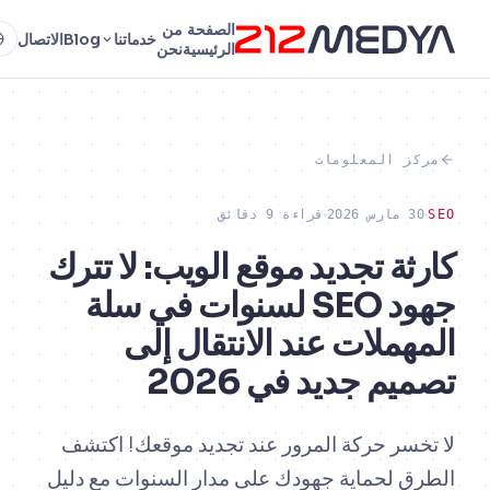
الصفحة
من
خدماتنا
Blog
الاتصال
AR
الرئيسية
نحن
ز المعلومات
س 2026
قراءة 9 دقائق
ثة تجديد موقع الويب: لا تترك
جهود SEO لسنوات في سلة
هملات عند الانتقال إلى
م جديد في 2026
سر حركة المرور عند تجديد موقعك! اكتشف
 لحماية جهودك على مدار السنوات مع دليل