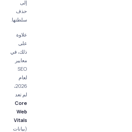
إلى
حذف
سلطتها.
علاوة
على
ذلك، في
معايير
SEO
لعام
2026،
لم تعد
Core
Web
Vitals
(بيانات