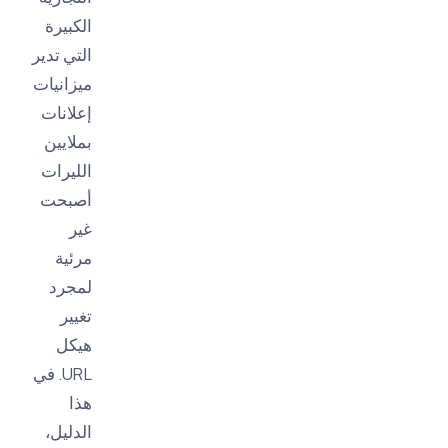
الكبيرة
التي تدير
ميزانيات
إعلانات
بملايين
الليرات
أصبحت
غير
مرئية
لمجرد
تغيير
هيكل
URL. في
هذا
الدليل،