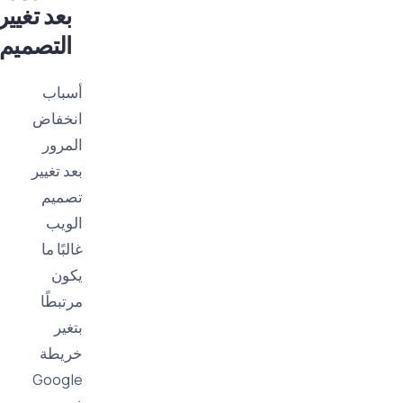
بعد تغيير
التصميم؟
أسباب
انخفاض
المرور
بعد تغيير
تصميم
الويب
غالبًا ما
يكون
مرتبطًا
بتغير
خريطة
Google