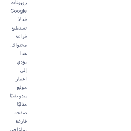
روبوتات
Google
قد لا
تستطيع
قراءة
محتواك.
هذا
يؤدي
إلى
اعتبار
موقع
يبدو تقنيًا
مثاليًا
صفحة
فارغة
تمامًا في