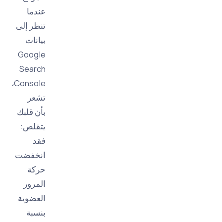
عندما
تنظر إلى
بيانات
Google
Search
Console،
تشعر
بأن قلبك
يتقلص:
فقد
انخفضت
حركة
المرور
العضوية
بنسبة