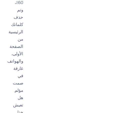
60٪،
وتم
حذف
كلماتك
الرئيسية
من
الصفحة
الأولى،
والهواتف
غارقة
في
صمت
مؤلم.
هل
تعيش
هذا