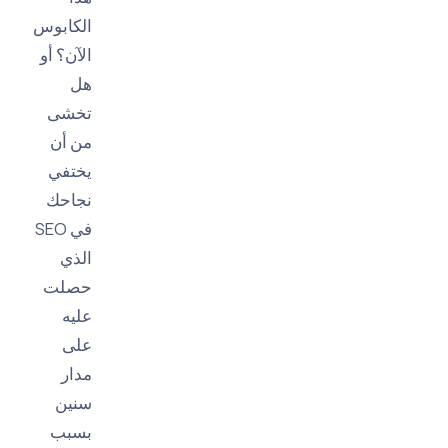
الكابوس
الآن؟ أو
هل
تخشى
من أن
يختفي
نجاحك
في SEO
الذي
حصلت
عليه
على
مدار
سنين
بسبب