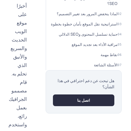
؟
أخيرًا
على
ا ينخفض المرور بعد تغيير التصميم؟
موقع
اتيجية نقل الموقع بأمان خطوة بخطوة
الويب
تسلسل المحتوى وSEO الدلالي
الحديث
ة الأداء بعد تجديد الموقع
والسريع
 مهمة
والأنيق
الذي
ئلة الشائعة
تحلم به.
 تبحث عن دعم احترافي في هذا
قام
شأن؟
مصممو
الجرافيك
اتصل بنا
بعمل
رائع،
واستخدم