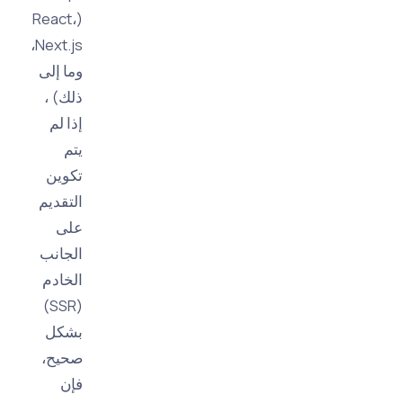
(React،
Next.js،
وما إلى
ذلك) ،
إذا لم
يتم
تكوين
التقديم
على
الجانب
الخادم
(SSR)
بشكل
صحيح،
فإن