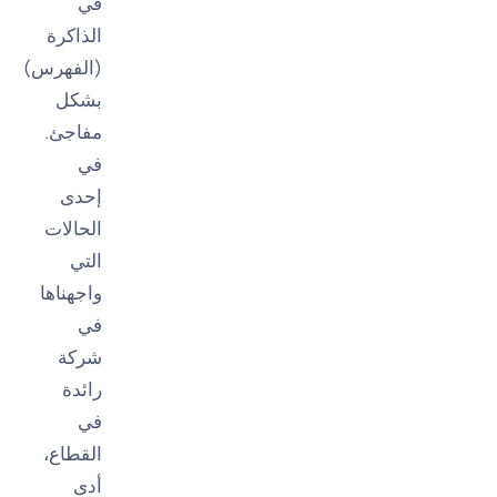
في
الذاكرة
(الفهرس)
بشكل
مفاجئ.
في
إحدى
الحالات
التي
واجهناها
في
شركة
رائدة
في
القطاع،
أدى