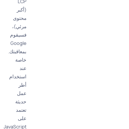
LCP
(أكبر
محتوى
مرئي)،
فسيقوم
Google
بمعاقبتك.
خاصة
عند
استخدام
أطر
عمل
حديثة
تعتمد
على
JavaScript