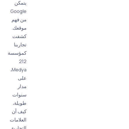
يتمكن
Google
من فهم
موقعك.
كشفت
تجاربنا
كمؤسسة
212
Medya،
على
مدار
سنوات
طويلة،
كيف أن
العلامات
التجارية