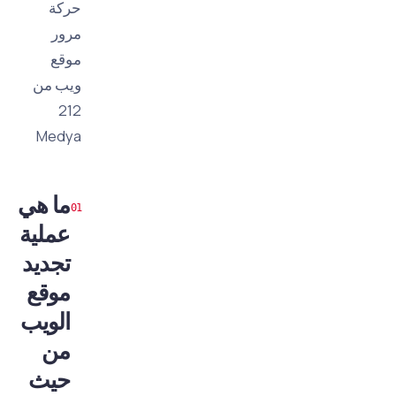
حركة
مرور
موقع
ويب من
212
Medya
ما هي
عملية
تجديد
موقع
الويب
من
حيث