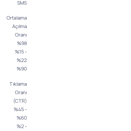
SMS
Ortalama
Açılma
Oranı
%98
%15 -
%22
%90
Tıklama
Oranı
(CTR)
%45 -
%60
%2 -