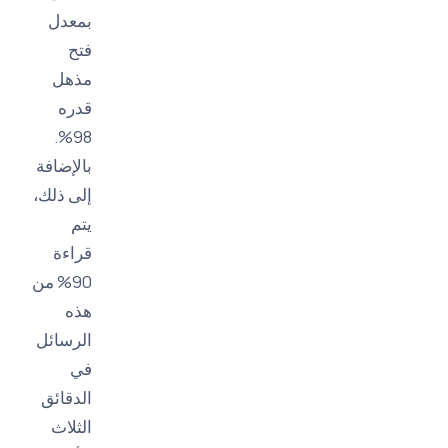
بمعدل
فتح
مذهل
قدره
98%.
بالإضافة
إلى ذلك،
يتم
قراءة
90% من
هذه
الرسائل
في
الدقائق
الثلاث