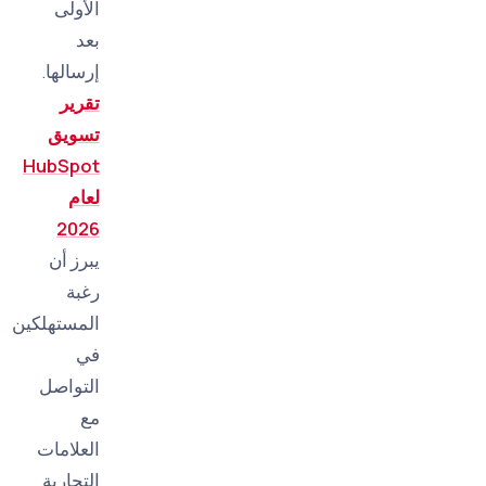
الأولى
بعد
إرسالها.
تقرير
تسويق
HubSpot
لعام
2026
يبرز أن
رغبة
المستهلكين
في
التواصل
مع
العلامات
التجارية