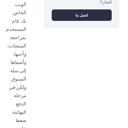
أن؟
الويب
الخاص
اتصل بنا
بك. قام
المستخدم
بمراجعة
المنتجات،
وأحبها،
وأضفاها
إلى سلة
التسوق.
ولكن في
مرحلة
الدفع
النهائية،
ضغط