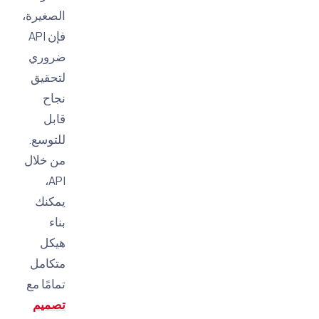
الصغيرة،
فإن API
ضروري
لتحقيق
نجاح
قابل
للتوسع.
من خلال
API،
يمكنك
بناء
هيكل
متكامل
تمامًا مع
تصميم