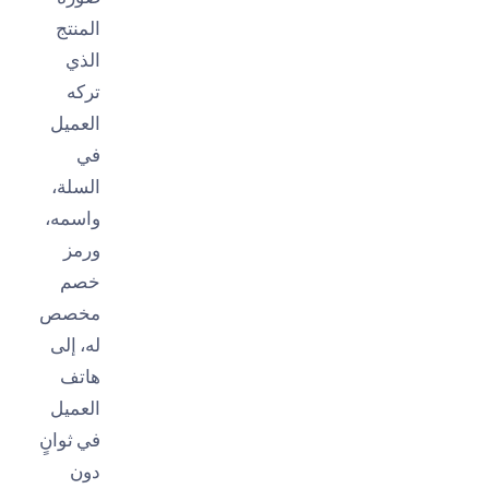
المنتج
الذي
تركه
العميل
في
السلة،
واسمه،
ورمز
خصم
مخصص
له، إلى
هاتف
العميل
في ثوانٍ
دون