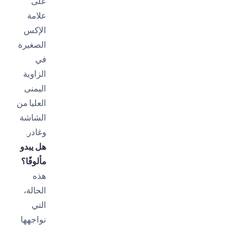
على
علامة
الإكس
الصغيرة
في
الزاوية
اليمنى
العليا من
الشاشة
وغادر.
هل يبدو
مألوفًا؟
هذه
الحالة،
التي
نواجهها