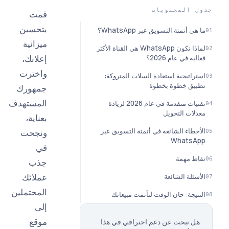
لمحتويات
قمت
بتحسين
متة التسويق عبر WhatsApp؟
ميزانية
لماذا تكون WhatsApp هي القناة الأكثر
إعلانك،
ي عام 2026؟
واخترت
يجية استعادة السلات المتروكة:
 خطوة بخطوة
جمهورك
المستهدف
تقنيات متقدمة في عام 2026 لزيادة
ت التحويل
بعناية،
ء الشائعة في أتمتة التسويق عبر
ونجحت
What
في
مهمة
جذب
عملائك
ة الشائعة
المحتملين
ة: حان الوقت لتأتمت مبيعاتك
إلى
موقع
تبحث عن دعم احترافي في هذا