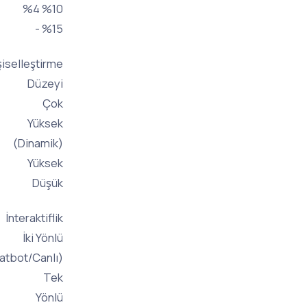
%4 %10
- %15
Kişiselleştirme
Düzeyi
Çok
Yüksek
(Dinamik)
Yüksek
Düşük
İnteraktiflik
İki Yönlü
(Chatbot/Canlı)
Tek
Yönlü