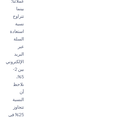
عملائنا؛
بينما
تتراوح
نسبة
استعادة
السلة
عبر
البريد
الإلكتروني
بين 2-
5%،
نلاحظ
أن
النسبة
تتجاوز
25% في