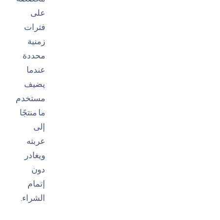
على
فترات
زمنية
محددة
عندما
يضيف
مستخدم
ما منتجًا
إلى
عربته
ويغادر
دون
إتمام
الشراء.