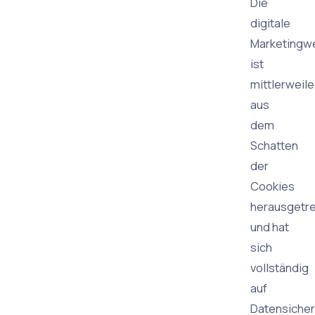
Die
digitale
Marketingwe
ist
mittlerweile
aus
dem
Schatten
der
Cookies
herausgetr
und hat
sich
vollständig
auf
Datensicher