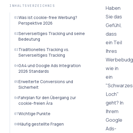
INHALTSVERZEICHNIS
Haben
Sie das
Was ist cookie-free Werbung?
Perspektive 2026
Gefühl,
dass
Serverseitiges Tracking und seine
Bedeutung
ein Teil
Traditionelles Tracking vs.
Ihres
Serverseitiges Tracking
Werbebudg
GA4 und Google Ads Integration
wie in
2026 Standards
ein
Erweiterte Conversions und
"Schwarzes
Sicherheit
Loch"
Fahrplan für den Übergang zur
geht? In
cookie-freien Ära
Ihrem
Wichtige Punkte
Google
Häufig gestellte Fragen
Ads-