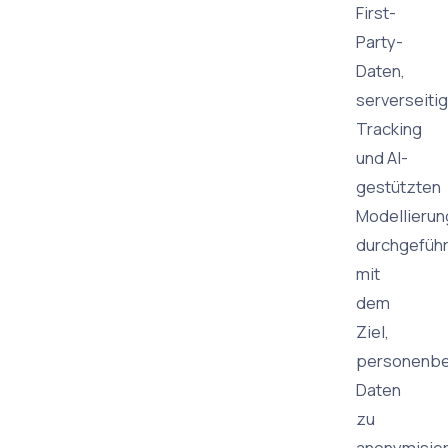
First-
Party-
Daten,
serverseiti
Tracking
und AI-
gestützten
Modellierun
durchgeführ
mit
dem
Ziel,
personenb
Daten
zu
anonymisie