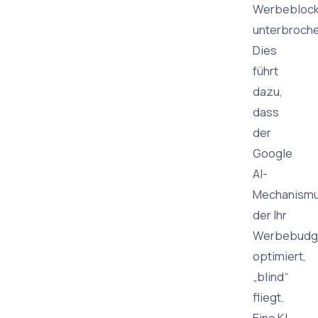
Werbeblock
unterbroche
Dies
führt
dazu,
dass
der
Google
AI-
Mechanismu
der Ihr
Werbebudg
optimiert,
„blind“
fliegt.
Eine KI,