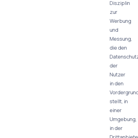
Disziplin
zur
Werbung
und
Messung,
die den
Datenschut
der
Nutzer
in den
Vordergrun
stellt, in
einer
Umgebung,
in der
Drittanbiete