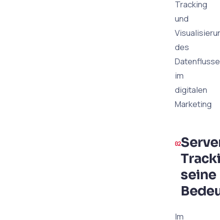
Tracking
und
Visualisieru
des
Datenfluss
im
digitalen
Marketing
Serve
Track
seine
Bede
Im