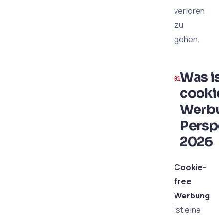
verloren
zu
gehen.
Was i
cooki
Werb
Persp
2026
Cookie-
free
Werbung
ist eine