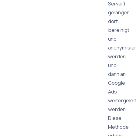
Server)
gelangen,
dort
bereinigt
und
anonymisier
werden
und
dann an
Google
Ads
weitergelei
werden.
Diese
Methode
erhöht