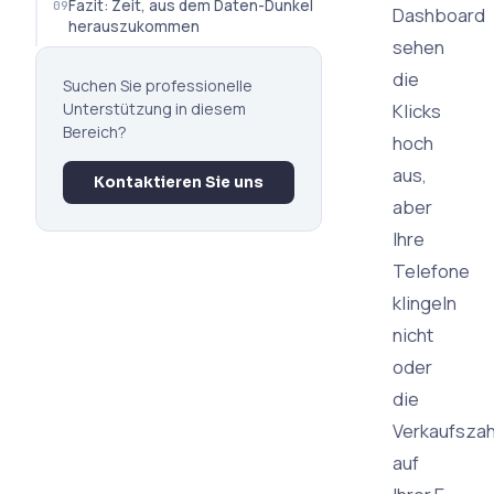
Fazit: Zeit, aus dem Daten-Dunkel
Dashboard
herauszukommen
sehen
die
Suchen Sie professionelle
Unterstützung in diesem
Klicks
Bereich?
hoch
aus,
Kontaktieren Sie uns
aber
Ihre
Telefone
klingeln
nicht
oder
die
Verkaufszah
auf