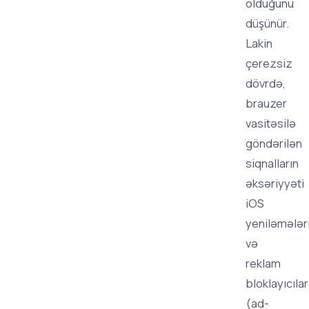
olduğunu
düşünür.
Lakin
çerezsiz
dövrdə,
brauzer
vasitəsilə
göndərilən
siqnalların
əksəriyyəti
iOS
yeniləmələr
və
reklam
bloklayıcılar
(ad-