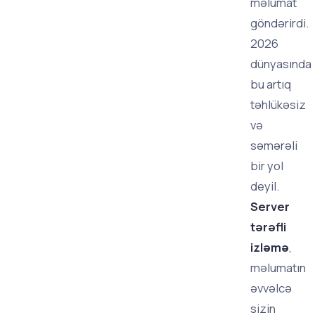
məlumat
göndərirdi.
2026
dünyasında
bu artıq
təhlükəsiz
və
səmərəli
bir yol
deyil.
Server
tərəfli
izləmə
,
məlumatın
əvvəlcə
sizin