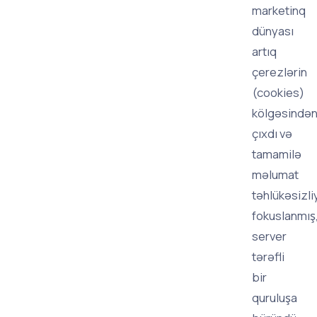
marketinq
dünyası
artıq
çerezlərin
(cookies)
kölgəsində
çıxdı və
tamamilə
məlumat
təhlükəsizli
fokuslanmış
server
tərəfli
bir
quruluşa