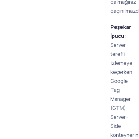
qalmağınız
qaçınılmazdı
Peşəkar
İpucu:
Server
tərəfli
izləməyə
keçərkən
Google
Tag
Manager
(GTM)
Server-
Side
konteynerin