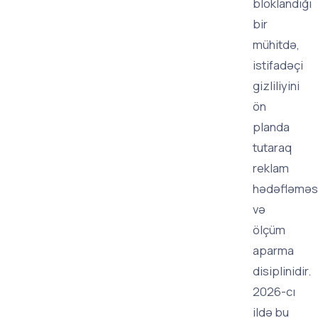
bloklandığı
bir
mühitdə,
istifadəçi
gizliliyini
ön
planda
tutaraq
reklam
hədəfləməs
və
ölçüm
aparma
disiplinidir.
2026-cı
ildə bu