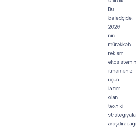
bilirdik.
Bu
bələdçidə,
2026-
nın
mürəkkəb
reklam
ekosistemi
itməməniz
üçün
lazım
olan
texniki
strategiyala
araşdıracağı