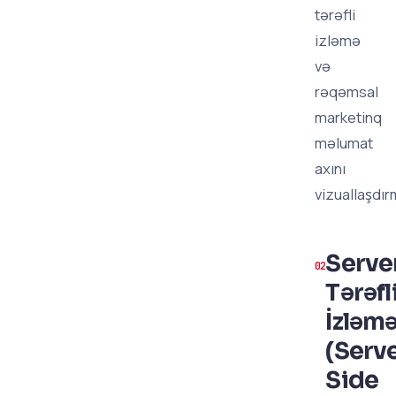
tərəfli
izləmə
və
rəqəmsal
marketinq
məlumat
axını
vizuallaşdır
Serve
Tərəfl
İzləm
(Serv
Side