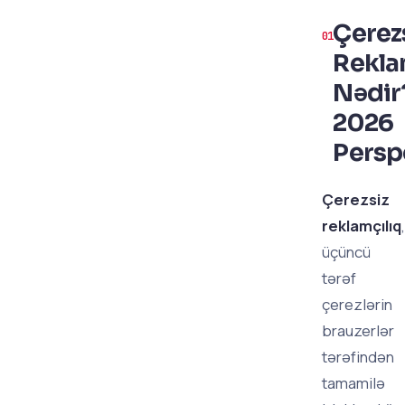
Çerez
Rekla
Nədir
2026
Persp
Çerezsiz
reklamçılıq
,
üçüncü
tərəf
çerezlərin
brauzerlər
tərəfindən
tamamilə