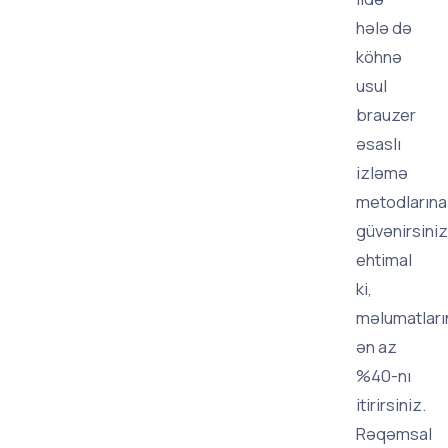
hələ də
köhnə
usul
brauzer
əsaslı
izləmə
metodlarına
güvənirsiniz
ehtimal
ki,
məlumatları
ən az
%40-nı
itirirsiniz.
Rəqəmsal