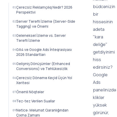
büdcənizin
Çerezsiz Reklamçılıq Nədir? 2026
Perspektivi
bir
hissəsinin
Server Tərəfli İzləmə (Server-Side
Tagging) və Önəmi
adeta
Geleneksel İzləmə vs. Server
"kara
Tərəfli İzləmə
deliğe"
GA4 və Google Ads İnteqrasiyası
getdiyinimi
2026 Standartları
hiss
Gelişmiş Dönüşümlər (Enhanced
edirsiniz?
Conversions) və Təhlükəsizlik
Google
Çerezsiz Dönəmə Keçid Üçün Yol
Ads
Xəritəsi
panelinizdə
Önəmli Nöqtələr
kliklər
Tez-tez Verilən Suallar
yüksək
Nəticə: Məlumat Qaranlığından
görünür,
Çıxma Zamanı