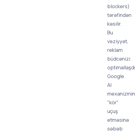
blockers)
tərəfindən
kəsilir.
Bu
vəziyyət,
reklam
büdcənizi
optimallaşd
Google
AI
mexanizmin
"kör"
uçuş
etməsinə
səbəb