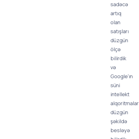
sadəcə
artıq
olan
satışları
düzgün
ölçə
bilirdik
və
Google'ın
süni
intellekt
alqoritmalar
düzgün
şəkildə
besləyə