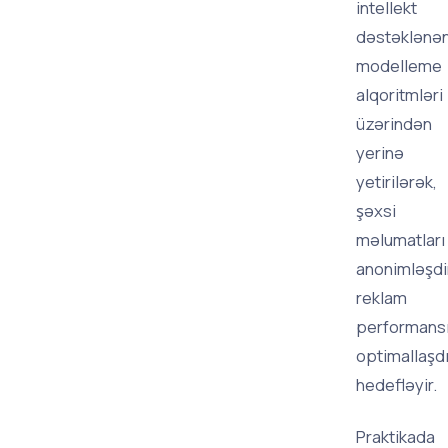
intellekt
dəstəklənə
modelleme
alqoritmləri
üzərindən
yerinə
yetirilərək,
şəxsi
məlumatları
anonimləşdi
reklam
performansı
optimallaşd
hedefləyir.
Praktikada