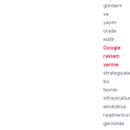
göndərir
və
yayım
orada
edilir.
Google
reklam
verme
strategiyala
bu
texniki
infrastruktu
eksikdirsə,
rəqibləriniz
gerisində