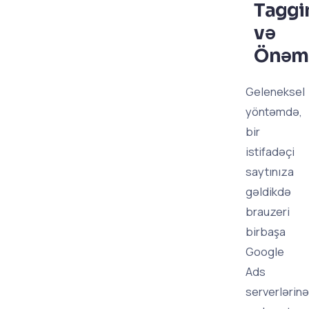
Taggi
və
Önəm
Geleneksel
yöntəmdə,
bir
istifadəçi
saytınıza
gəldikdə
brauzeri
birbaşa
Google
Ads
serverlərinə