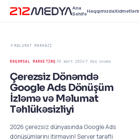
Ana
Haqqımızda
Xidmətləri
Səhifə
MƏLUMAT MƏRKƏZI
RƏQƏMSAL MARKETINQ
30 mart 2026
7 dəq oxuma
Çerezsiz Dönəmdə
Google Ads Dönüşüm
İzləmə və Məlumat
Təhlükəsizliyi
2026 çerezsiz dünyasında Google Ads
dönüşümlərini itirməyin! Server tərəfli