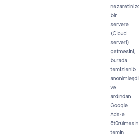
nəzarətiniz
bir
serverə
(Cloud
serveri)
getməsini,
burada
təmizlənib
anonimləşdi
və
ardından
Google
Ads-ə
ötürülməsin
təmin