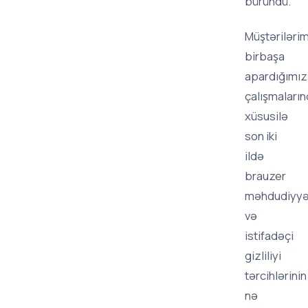
büründü.
Müştərilərim
birbaşa
apardığımız
çalışmaların
xüsusilə
son iki
ildə
brauzer
məhdudiyyət
və
istifadəçi
gizliliyi
tərcihlərinin
nə