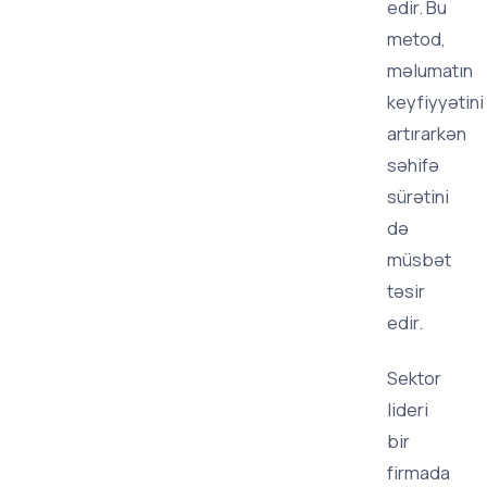
edir. Bu
metod,
məlumatın
keyfiyyətini
artırarkən
səhifə
sürətini
də
müsbət
təsir
edir.
Sektor
lideri
bir
firmada