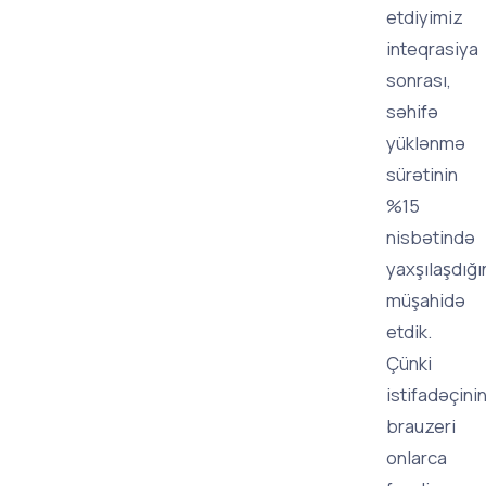
etdiyimiz
inteqrasiya
sonrası,
səhifə
yüklənmə
sürətinin
%15
nisbətində
yaxşılaşdığı
müşahidə
etdik.
Çünki
istifadəçini
brauzeri
onlarca