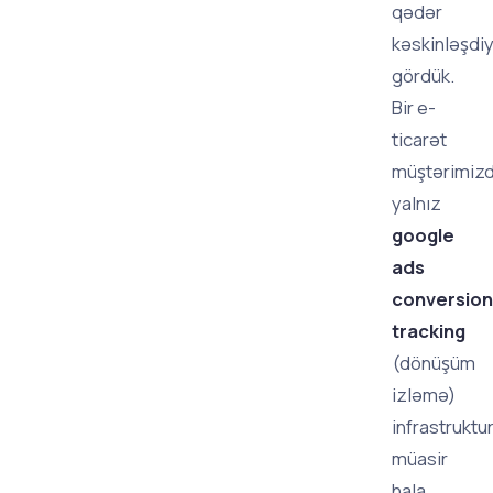
qədər
kəskinləşdiy
gördük.
Bir e-
ticarət
müştərimizd
yalnız
google
ads
conversion
tracking
(dönüşüm
izləmə)
infrastruktu
müasir
hala