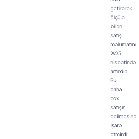
gətirərək
ölçülə
bilən
satış
məlumatını
%25
nisbətində
artırdıq.
Bu,
daha
çox
satışın
edilməsinə
işarə
etmirdi;