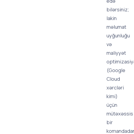
edə
bilərsiniz;
lakin
məlumat
uyğunluğu
və
maliyyət
optimizasiy
(Google
Cloud
xərcləri
kimi)
üçün
mütəxəssis
bir
komandada