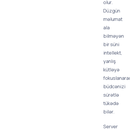
olur.
Düzgün
məlumat
ala
bilməyən
bir süni
intellekt,
yanlış
kütləyə
fokuslanara
büdcənizi
sürətlə
tükədə
bilər.
Server