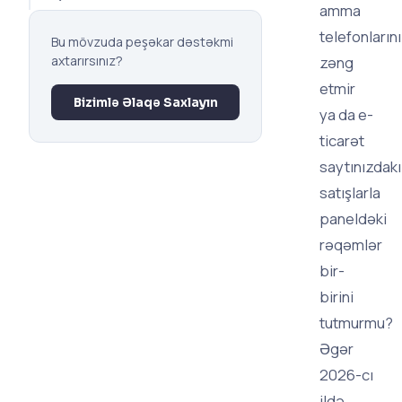
amma
telefonların
Bu mövzuda peşəkar dəstəkmi
axtarırsınız?
zəng
etmir
Bizimlə Əlaqə Saxlayın
ya da e-
ticarət
saytınızdakı
satışlarla
paneldəki
rəqəmlər
bir-
birini
tutmurmu?
Əgər
2026-cı
ildə