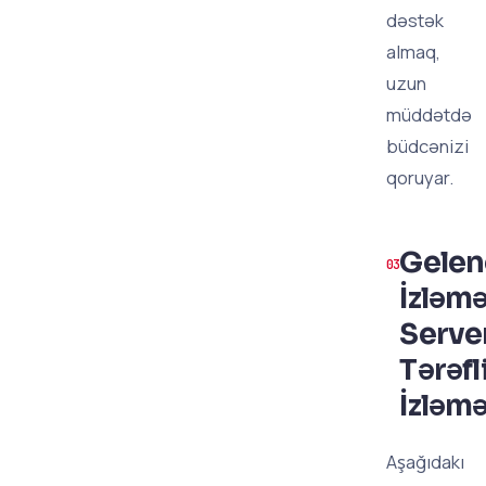
dəstək
almaq,
uzun
müddətdə
büdcənizi
qoruyar.
Gelen
İzləmə
Serve
Tərəfl
İzləm
Aşağıdakı