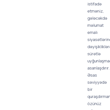
istifadə
etməniz,
gələcəkdə
məlumat
emalı
siyasətlərin
dəyişikliklər
sürətlə
uyğunlaşma
asanlaşdırır.
Əsas
səviyyədə
bir
quraşdırman
özünüz