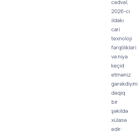
cədvəl,
2026-cı
ildəkı
cari
texnoloji
fərqlilikləri
və niyə
keçid
etməniz
gərəkdiyini
dəqiq
bir
şəkildə
xülasə
edir: