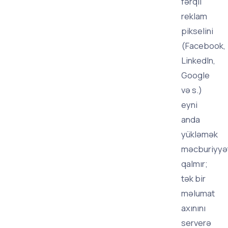
fərqli
reklam
pikselini
(Facebook,
LinkedIn,
Google
və s.)
eyni
anda
yükləmək
məcburiyyə
qalmır;
tək bir
məlumat
axınını
serverə