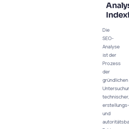
Analy
Index
Die
SEO-
Analyse
ist der
Prozess
der
gründlichen
Untersuchu
technischer
erstellungs
und
autoritätsba