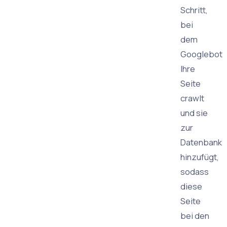
Schritt,
bei
dem
Googlebot
Ihre
Seite
crawlt
und sie
zur
Datenbank
hinzufügt,
sodass
diese
Seite
bei den