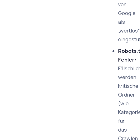
von
Google
als
„wertlos“
eingestuf
Robots.t
Fehler:
Fälschli
werden
kritische
Ordner
(wie
Kategori
für
das
Crawlen