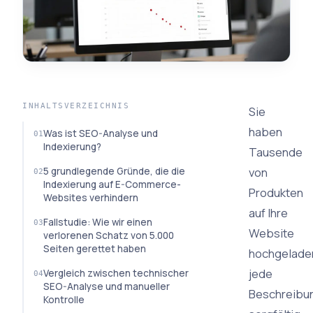
INHALTSVERZEICHNIS
Sie
haben
Was ist SEO-Analyse und
Indexierung?
Tausende
von
5 grundlegende Gründe, die die
Indexierung auf E-Commerce-
Produkten
Websites verhindern
auf Ihre
Fallstudie: Wie wir einen
Website
verlorenen Schatz von 5.000
Seiten gerettet haben
hochgelade
jede
Vergleich zwischen technischer
SEO-Analyse und manueller
Beschreibu
Kontrolle