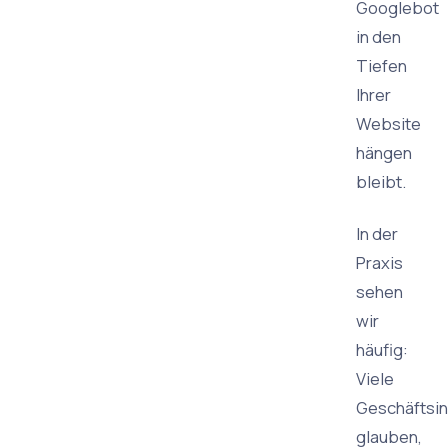
Googlebot
in den
Tiefen
Ihrer
Website
hängen
bleibt.
In der
Praxis
sehen
wir
häufig:
Viele
Geschäftsi
glauben,