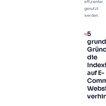
effizienter
genutzt
werden.
5
grund
Gründ
die
Index
auf E-
Comm
Websi
verhi