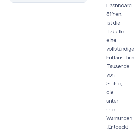
Dashboard
öffnen,
ist die
Tabelle
eine
vollständig
Enttäuschun
Tausende
von
Seiten,
die
unter
den
Warnungen
„Entdeckt