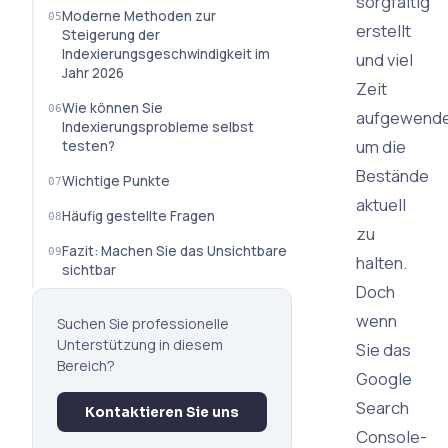
sorgfältig
Moderne Methoden zur
erstellt
Steigerung der
Indexierungsgeschwindigkeit im
und viel
Jahr 2026
Zeit
Wie können Sie
aufgewende
Indexierungsprobleme selbst
um die
testen?
Bestände
Wichtige Punkte
aktuell
Häufig gestellte Fragen
zu
Fazit: Machen Sie das Unsichtbare
halten.
sichtbar
Doch
wenn
Suchen Sie professionelle
Unterstützung in diesem
Sie das
Bereich?
Google
Search
Kontaktieren Sie uns
Console-