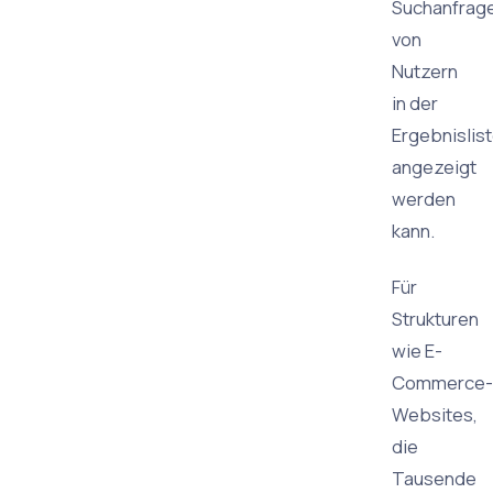
Suchanfrag
von
Nutzern
in der
Ergebnislis
angezeigt
werden
kann.
Für
Strukturen
wie E-
Commerce-
Websites,
die
Tausende