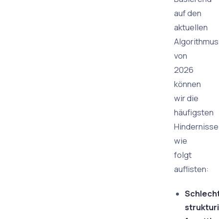
auf den
aktuellen
Algorithmu
von
2026
können
wir die
häufigsten
Hindernisse
wie
folgt
auflisten:
Schlech
struktur