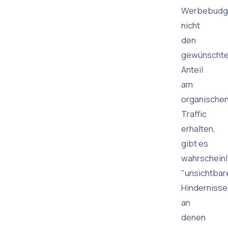
Werbebudg
nicht
den
gewünscht
Anteil
am
organische
Traffic
erhalten,
gibt es
wahrscheinl
"unsichtbar
Hindernisse"
an
denen