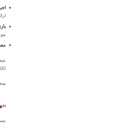
اجرا
ارائ
باز
موجودی 5000 صف
معم
5000 صفحه مورد نظر ایندکس شد و این وضعی
متخصص SEO نمودار 
مق
بسی