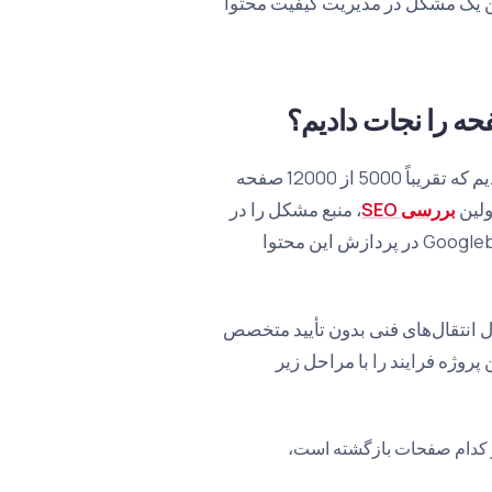
 یک مشکل در مدیریت کیفیت محتوا
در یکی از مشتریان صنعت پیشرو در تجارت الکترونیک لباس، متوجه شدیم که تقریباً 5000 از 12000 صفحه
ولین
بررسی SEO
، منبع مشکل را در
انتقال سایت به یک زیرساخت جدید مبتنی بر JavaScript و دشواری Googlebot در پردازش این محتوا
ل انتقال‌های فنی بدون تأیید متخصص
ن پروژه فرایند را با مراحل زیر
عه کرده و از کدام صفحات بازگشته است،