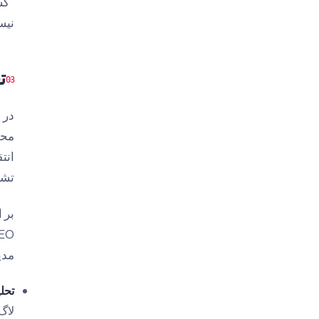
"کش
نیس
تح
محص
تشخ
بر 
مدی
تحل
لاگ