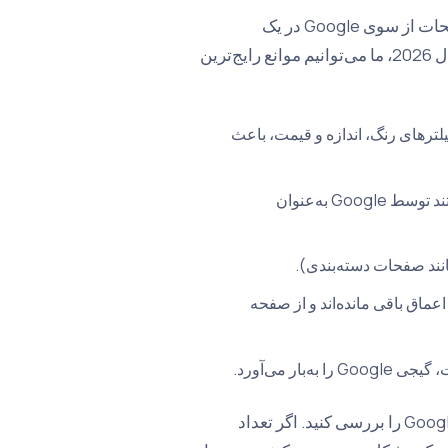
دلایل فنی متعددی ممکن است وجود داشته باشد که باعث رد شدن صفحات از سوی Google در یک
وب‌سایت تجارت الکترونیک شود. طبق رویکردهای الگوریتمی به‌روز سال 2026، ما می‌توانیم موانع رایج‌ترین
ک از فیلترهای رنگ، اندازه و قیمت، باعث
توضیحات محصولات که بسیار به هم شبیه هستند توسط Google به‌عنوان
نند صفحات دسته‌بندی).
اتی که در اعماق باقی مانده‌اند و از صفحه
ار می‌آورد.
هر هفته گزارش "نوشتن صفحه" در Google Search Console را بررسی کنید. اگر تعداد