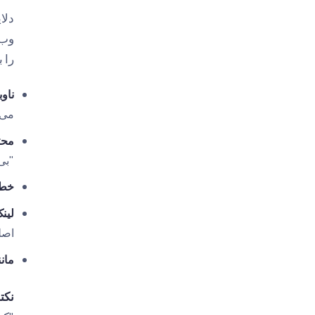
را 
ناو
می‌شود Google به
محت
"بی
خطاهای 
لین
اصل
مانند
نکت