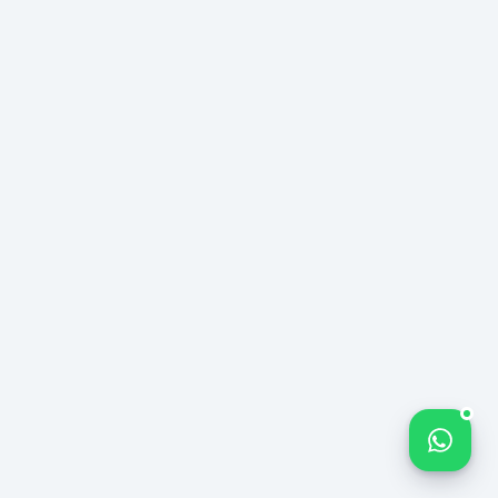
ایمیل
destek@212medya.com.tr
تلفن
0850
885
Bize yazın
0
955