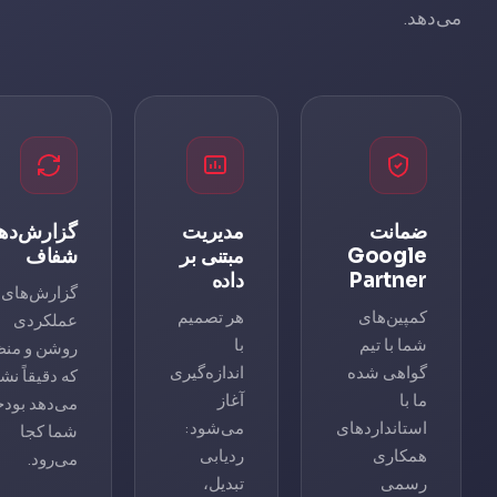
می‌دهد.
ضمانت
مدیریت
گزارش‌ده
Google
مبتنی بر
شفاف
Partner
داده
گزارش‌های
کمپین‌های
هر تصمیم
عملکردی
شما با تیم
با
روشن و من
گواهی شده
اندازه‌گیری
که دقیقاً نش
ما با
آغاز
می‌دهد بودج
استانداردهای
می‌شود:
شما کجا
همکاری
ردیابی
می‌رود.
رسمی
تبدیل،