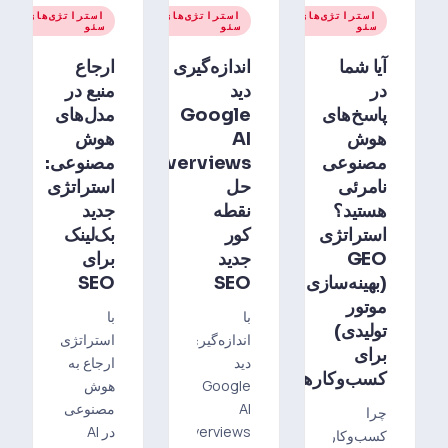
۸
۸
۸
استراتژی‌های
استراتژی‌های
استراتژی‌های
مرداد
مرداد
مرد
سئو
سئو
سئو
۴۰۵
۱۴۰۵
۱۴۰۵
آیا شما
اندازه‌گیری
ارجاع
در
دید
منبع در
پاسخ‌های
Google
مدل‌های
هوش
AI
هوش
مصنوعی
Overviews:
مصنوعی:
نامرئی
حل
استراتژی
هستید؟
نقطه
جدید
استراتژی
کور
بک‌لینک
GEO
جدید
برای
(بهینه‌سازی
SEO
SEO
موتور
با
با
تولیدی)
اندازه‌گیری
استراتژی‌های
برای
دید
ارجاع به
کسب‌وکارها
Google
هوش
AI
مصنوعی
چرا
Overviews
در AI
کسب‌وکار