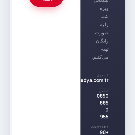
ویژه
شما
را به
صورت
رایگان
تهیه
می‌کنیم.
ایمیل
destek@212medya.com.tr
تلفن
0850
885
0
955
WHATSAPP
+90