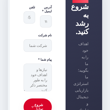
شروع
آدرس
تلفن
ایمیل *
به
رشد
کنید.
نام شرکت
اهداف
خود
را به
پیام شما *
ما
بگویید؛
ما
استراتژی
بازاریابی
دیجیتال
و
شروع
تحلیل
تبلیغاتی