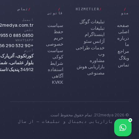
/
/
HIZMETLER
/
/
تماس
منو
قانونی
ایمیل
تبلیغات گوگل
2medya.com.tr
صفحه
سیاست
تبلیغات
اصلی
حفظ
تلفن
اینستاگرام
0850 885 0 955
حریم
درباره
آژانس سئو
WHATSAPP
خصوصی
ما
+90 532 290 66 72
خدمات طراحی
سیاست
مراجع
آدرس
وب
کورتکوی، آئرپارک،
کوکی
وبلاگ
مشاوره
شرایط
تماس
بازاریابی هوش
استفاده
34912 پندیک/استانبول
مصنوعی
آگاهی
KVKK
© 2026 212medya. تمام حقوق محفوظ است.
آژانس بازاریابی دیجیتال و تبلیغات — از سال
Bize yazın
2000