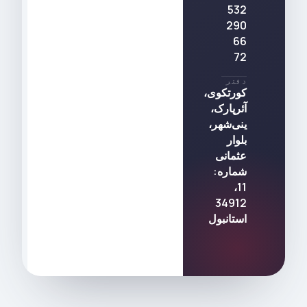
532
290
66
72
دفتر
کورتکوی،
آئرپارک،
ینی‌شهر،
بلوار
عثمانی
شماره:
11،
34912
استانبول