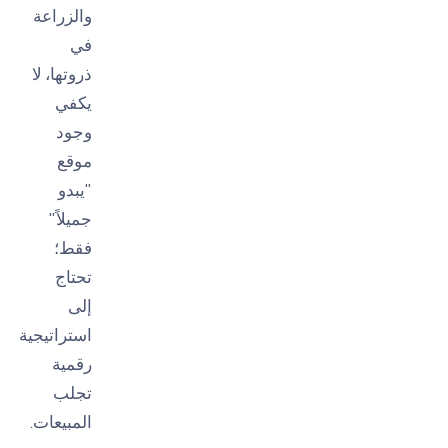
والزراعة
في
ذروتها، لا
يكفي
وجود
موقع
"يبدو
جميلاً"
فقط؛
تحتاج
إلى
استراتيجية
رقمية
تجلب
المبيعات.