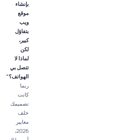
بإنشاء
موقع
ويب
بتفاؤل
كبير،
لكن
لماذا لا
تتصل بي
الهواتف؟"
ربما
كانت
تصميمك
خلف
معايير
2026،
أو ربما لا