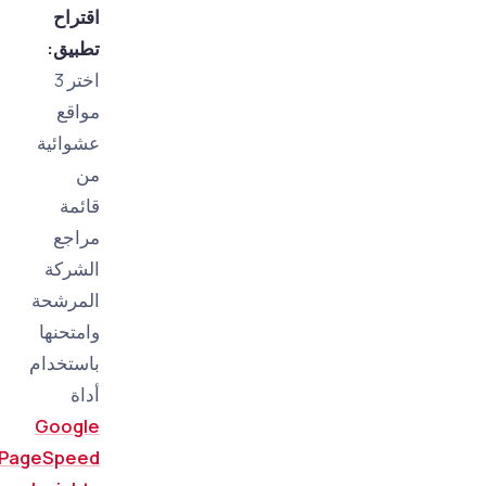
اقتراح
تطبيق:
اختر 3
مواقع
عشوائية
من
قائمة
مراجع
الشركة
المرشحة
وامتحنها
باستخدام
أداة
Google
PageSpeed