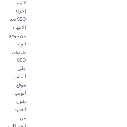
لا يتم
إجراء
SEO بعد
الانتهاء
من موقع
الويب؛
بل يبنى
SEO
على
أساس
موقع
الويب.
يقول
العديد
من
الشركات