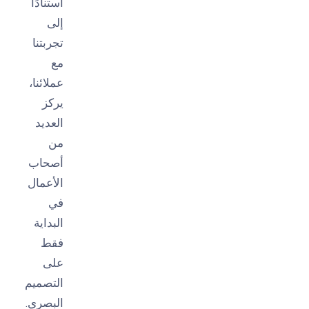
استنادًا
إلى
تجربتنا
مع
عملائنا،
يركز
العديد
من
أصحاب
الأعمال
في
البداية
فقط
على
التصميم
البصري.