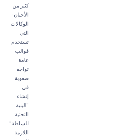
كثير من
الأحيان:
الوكالات
التي
تستخدم
قوالب
عامة
تواجه
صعوبة
في
إنشاء
"البنية
التحتية
للسلطة"
اللازمة