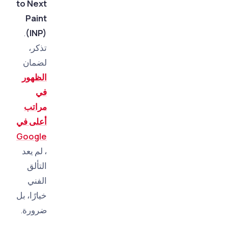
to Next
Paint
.
(INP)
تذكر،
لضمان
الظهور
في
مراتب
أعلى في
Google
، لم يعد
التألق
الفني
خيارًا، بل
ضرورة.