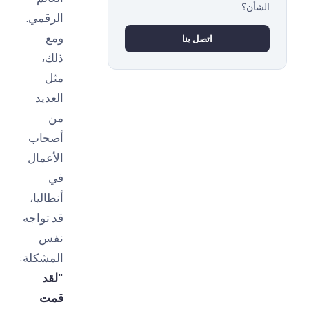
شأن؟
الرقمي.
ومع
اتصل بنا
ذلك،
مثل
العديد
من
أصحاب
الأعمال
في
أنطاليا،
قد تواجه
نفس
المشكلة:
"لقد
قمت