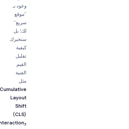
وعود بـ
"موقع
سريع"
لك؛ بل
ستخبرك
كيفية
تقليل
القيم
الفنية
مثل
Cumulative
Layout
Shift
(CLS)
و
Interaction