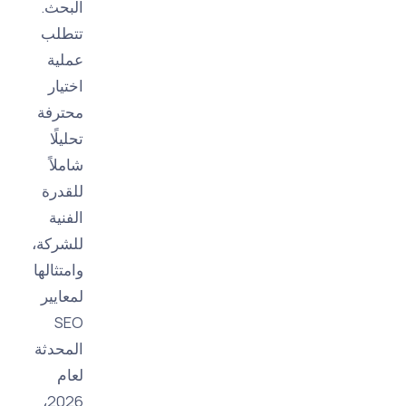
البحث.
تتطلب
عملية
اختيار
محترفة
تحليلًا
شاملاً
للقدرة
الفنية
للشركة،
وامتثالها
لمعايير
SEO
المحدثة
لعام
2026،