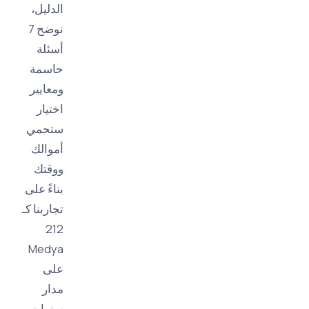
الدليل،
نوضح 7
أسئلة
حاسمة
ومعايير
اختيار
ستحمي
أموالك
ووقتك
بناءً على
تجاربنا كـ
212
Medya
على
مدار
سنوات