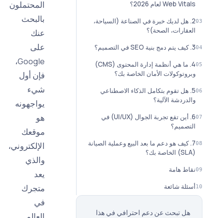
المحتملون
Web لعام 2026؟
بالبحث
هل لديك خبرة في الصناعة (السياحة،
ارات، الصحة)؟
عنك
على
Google،
4. ما هي أنظمة إدارة المحتوى (CMS)
توكولات الأمان الخاصة بك؟
فإن أول
شيء
هل تقوم بتكامل الذكاء الاصطناعي
ردشة الآلية؟
يواجهونه
هو
6. أين تقع تجربة الجوال (UI/UX) في
ميم؟
موقعك
كيف هو دعم ما بعد البيع وعملية الصيانة
الإلكتروني،
والذي
 هامة
يعد
ة شائعة
متجرك
في
 تبحث عن دعم احترافي في هذا
العالم