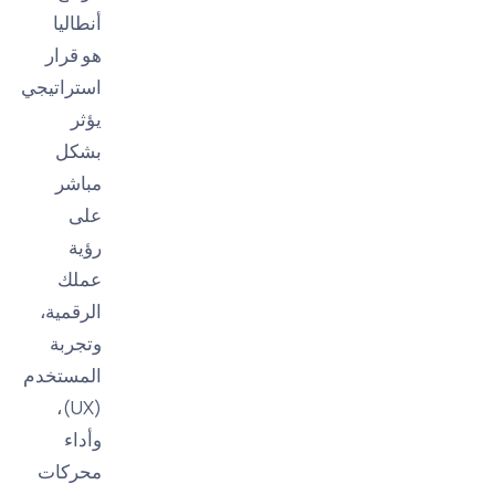
أنطاليا
هو قرار
استراتيجي
يؤثر
بشكل
مباشر
على
رؤية
عملك
الرقمية،
وتجربة
المستخدم
(UX)،
وأداء
محركات