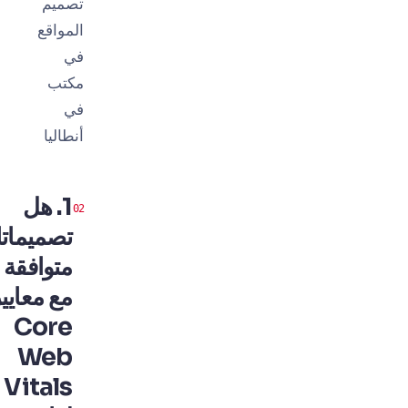
تصميم
المواقع
في
مكتب
في
أنطاليا
1. هل
تصميماتك
متوافقة
مع معايير
Core
Web
Vitals